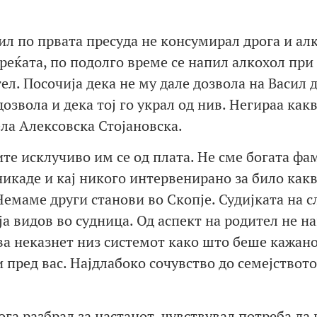
ил по првата пресуда не консумирал дрога и ал
среќата, по подолго време се напил алкохол при
ел. Посочија дека не му дале дозвола на Васил д
озвола и дека тој го украл од нив. Негираа какв
ела Алексовска Стојановска.
те исклучиво им се од плата. Не сме богата фа
икаде и кај никого интервенирано за било как
емаме други станови во Скопје. Судијката на с
ја видов во судница. Од аспект на родител не н
а неказнет низ системот како што беше кажано
и пред вас. Најдлабоко сочувство до семејството
га разбрал за настанот, чувствувал потреба да 