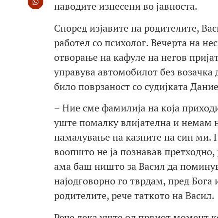
наводите изнесени во јавноста.
Според изјавите на родителите, Вас
работел со психолог. Вечерта на не
отворање на кафуле на негов пријат
управува автомобилот без возачка д
било поврзаност со судијката Дани
– Ние сме фамилија на која приходи
уште помалку влијателна и немам н
намалување на казните на син ми. Н
воопшто не ја познавав претходно, 
ама баш ништо за Васил да поминув
најодговорно го тврдам, пред Бога 
родителите, рече таткото на Васил.
Рече дека уште од првиот момент ко