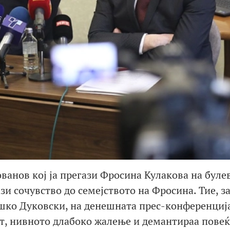
ванов кој ја прегази Фросина Кулакова на буле
зи сочувство до семејството на Фросина. Тие, з
ашко Дуковски, на денешната прес-конференциј
от, нивното длабоко жалење и демантираа повеќ