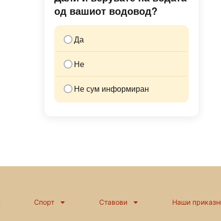
од вашиот водовод?
Да
Не
Не сум информиран
н
Спорт
Ставови
Наши приказн