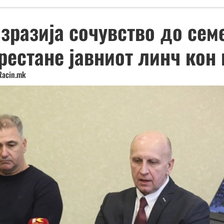
зразија сочувство до семе
рестане јавниот линч кон 
Racin.mk