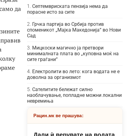
Септемвриската пензија нема да
само да
порасне исто за сите
Грчка партија во Србија против
јзините
споменикот „Мајка Македонија“ во Нови
Сад
аправив
Мицкоски магично ја претвори
а
минималната плата во „куповна моќ на
колку
сите граѓани“
ораме
Електролити во лето: кога водата не е
доволна за организмот
Сателитите бележат силно
наоблачување, попладне можни локални
невремиња
Рацин.мк ве прашува:
Дали ѝ верувате на водата