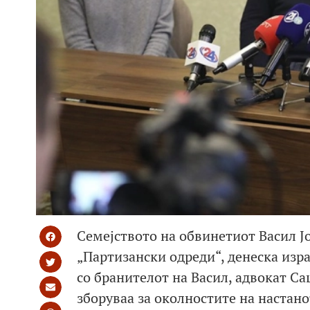
Семејството на обвинетиот Васил Јо
„Партизански одреди“, денеска изра
со бранителот на Васил, адвокат С
зборуваа за околностите на настан