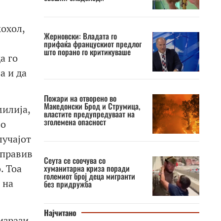
кохол,
Жерновски: Владата го
прифаќа францускиот предлог
што порано го критикуваше
а го
а и да
Пожари на отворено во
Македонски Брод и Струмица,
милија,
властите предупредуваат на
зголемена опасност
во
лучајот
аправив
Сеута се соочува со
. Тоа
хуманитарна криза поради
големиот број деца мигранти
 на
без придружба
Најчитано
изрази