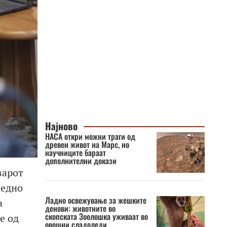
Најново
НАСА откри можни траги од
древен живот на Марс, но
научниците бараат
дополнителни докази
варот
аедно
Ладно освежување за жешките
а
денови: животните во
скопската Зоолошка уживаат во
е од
овошни сладоледи