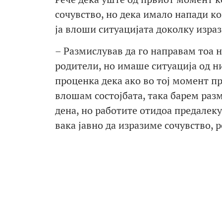
сочувство, но дека имало напади к
ја влоши ситуацијата доколку изра
– Размислував да го направам тоа н
родители, но имаше ситуација од ни
проценка дека ако во тој момент пр
влошам состојбата, така барем раз
дена, но работите отидоа предалек
вака јавно да изразиме сочувство, 