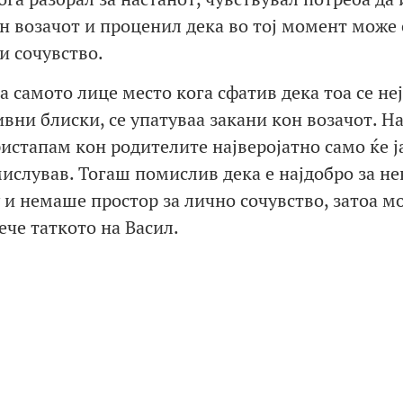
он возачот и проценил дека во тој момент може 
зи сочувство.
а самото лице место кога сфатив дека тоа се не
вни блиски, се упатуваа закани кон возачот. Н
истапам кон родителите најверојатно само ќе ј
мислував. Тогаш помислив дека е најдобро за не
у и немаше простор за лично сочувство, затоа м
рече таткото на Васил.