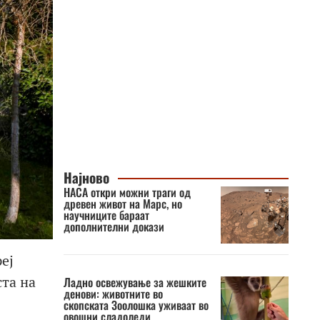
Најново
НАСА откри можни траги од
древен живот на Марс, но
научниците бараат
дополнителни докази
еј
ста на
Ладно освежување за жешките
денови: животните во
скопската Зоолошка уживаат во
овошни сладоледи