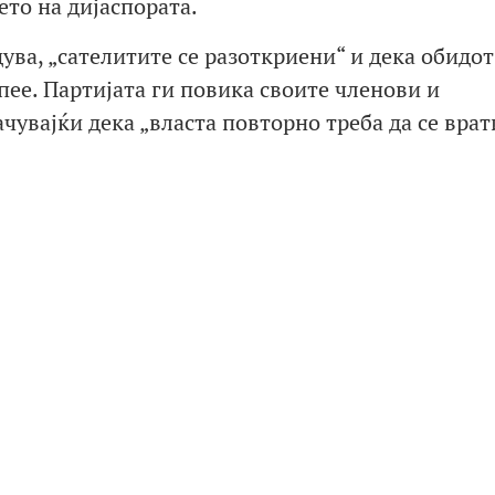
ето на дијаспората.
ва, „сателитите се разоткриени“ и дека обидот
пее. Партијата ги повика своите членови и
увајќи дека „власта повторно треба да се врат