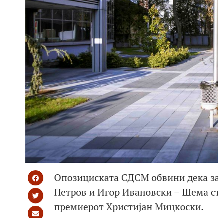
Опозициската СДСМ обвини дека зад
Петров и Игор Ивановски – Шема сто
премиерот Христијан Мицкоски.