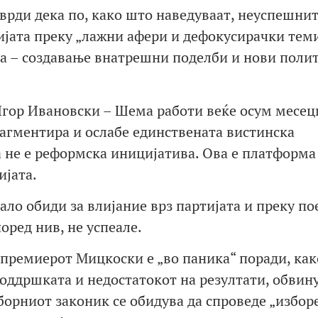
рди дека по, како што наведуваат, неуспешни
ијата преку „лажни афери и дефокусирачки теми
ја – создавање внатрешни поделби и нови поли
Игор Ивановски – Шема работи веќе осум месец
рагментира и ослабе единствената вистинска
не е реформска иницијатива. Ова е платформа 
ијата.
ло обиди за влијание врз партијата и преку п
поред нив, не успеале.
 премиерот Мицкоски е „во паника“ поради, ка
поддршката и недостатокот на резултати, обвин
борниот законик се обидува да спроведе „избор