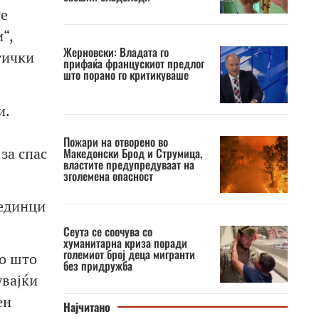
те
“,
Жерновски: Владата го
тички
прифаќа францускиот предлог
што порано го критикуваше
и.
Пожари на отворено во
за спас
Македонски Брод и Струмица,
властите предупредуваат на
зголемена опасност
оединци
Сеута се соочува со
хуманитарна криза поради
големиот број деца мигранти
ко што
без придружба
увајќи
ен
Најчитано