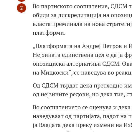
Во партиското соопштение, СДСМ тв
обиди за дискредитација на опозиц
власта преминала на нова стратеги
платформи.
„Платформата на Андреј Петров и 
Нејзината единствена цел е да ја ф
опозициска алтернатива СДСМ. Ова 
на Мицкоски“, се наведува во реакц
Од СДСМ тврдат дека претходно има
од нејзините редови, но дека тие, с
Во соопштението се оценува и дека
наведуваат од партијата, падот на 
ја Владата дека преку измени на Из