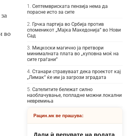
Септемвриската пензија нема да
порасне исто за сите
 за
Грчка партија во Србија против
споменикот „Мајка Македонија“ во Нови
и во
Сад
Мицкоски магично ја претвори
минималната плата во „куповна моќ на
сите граѓани“
Станари стравуваат дека проектот кај
„Лимак“ ќе им ја загрози зградата
Сателитите бележат силно
наоблачување, попладне можни локални
невремиња
Рацин.мк ве прашува:
Дали ѝ верувате на водата