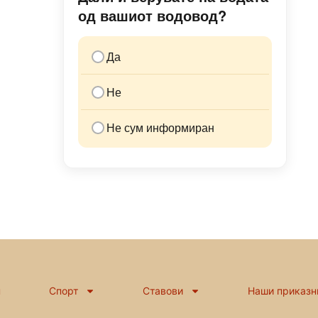
од вашиот водовод?
Да
Не
Не сум информиран
н
Спорт
Ставови
Наши приказн