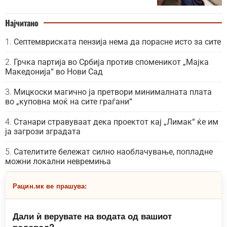
Најчитано
Септемвриската пензија нема да порасне исто за сите
Грчка партија во Србија против споменикот „Мајка
Македонија“ во Нови Сад
Мицкоски магично ја претвори минималната плата
во „куповна моќ на сите граѓани“
Станари стравуваат дека проектот кај „Лимак“ ќе им
ја загрози зградата
Сателитите бележат силно наоблачување, попладне
можни локални невремиња
Рацин.мк ве прашува:
Дали ѝ верувате на водата од вашиот