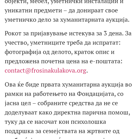
објекти, мебел, уметнички инсталации и
уникатни предмети – да донираат свое
уметничко дело за хуманитарната аукција.
Рокот за пријавување истекува за 3 дена. За
учество, уметниците треба да испратат:
фотографија од делото, краток опис и
предложена почетна цена на е-поштата:
contact@frosinakulakova.org
.
Ова ќе биде првата хуманитарна аукција во
рамки на работењето на Фондацијата, со
јасна цел – собраните средства да не се
доделуваат како директна парична помош,
туку да се насочат кон психолошка
поддршка за семејствата на жртвите од