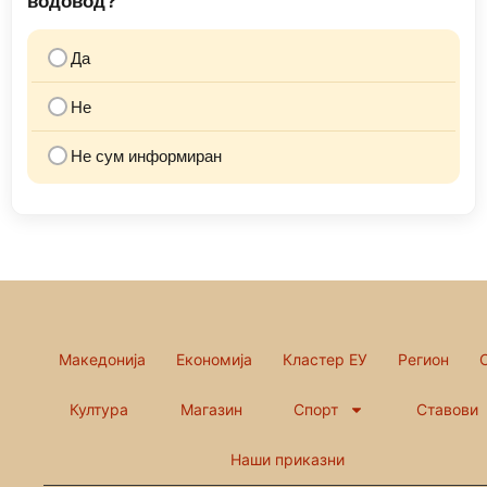
водовод?
Да
Не
Не сум информиран
Македонија
Економија
Кластер ЕУ
Регион
Култура
Магазин
Спорт
Ставови
Наши приказни