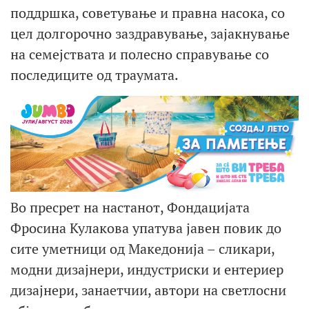
поддршка, советување и правна насока, со
цел долгорочно заздравување, зајакнување
на семејствата и полесно справување со
последиците од траумата.
Во пресрет на настанот, Фондацијата
Фросина Кулакова упатува јавен повик до
сите уметници од Македонија – сликари,
модни дизајнери, индустриски и ентериер
дизајнери, занаетчии, автори на светлосни