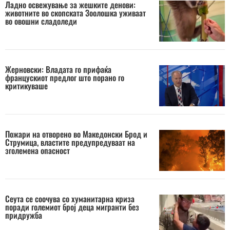
Ладно освежување за жешките денови:
животните во скопската Зоолошка уживаат
во овошни сладоледи
Жерновски: Владата го прифаќа
францускиот предлог што порано го
критикуваше
Пожари на отворено во Македонски Брод и
Струмица, властите предупредуваат на
зголемена опасност
Сеута се соочува со хуманитарна криза
поради големиот број деца мигранти без
придружба