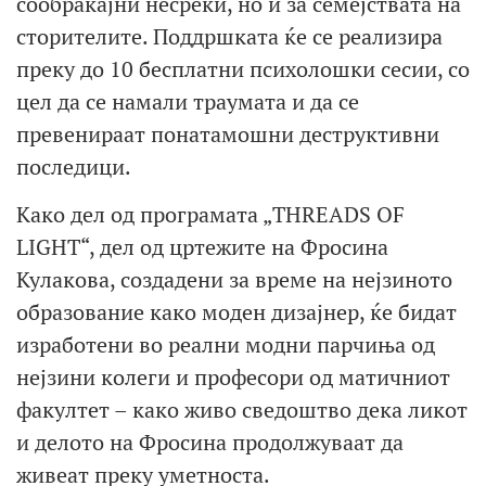
сообраќајни несреќи, но и за семејствата на
сторителите. Поддршката ќе се реализира
преку до 10 бесплатни психолошки сесии, со
цел да се намали траумата и да се
превенираат понатамошни деструктивни
последици.
Како дел од програмата „THREADS OF
LIGHT“, дел од цртежите на Фросина
Кулакова, создадени за време на нејзиното
образование како моден дизајнер, ќе бидат
изработени во реални модни парчиња од
нејзини колеги и професори од матичниот
факултет – како живо сведоштво дека ликот
и делото на Фросина продолжуваат да
живеат преку уметноста.