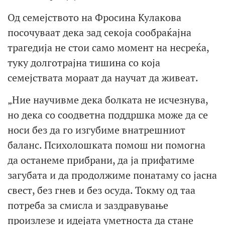
Од семејството на Фросина Кулакова
посочуваат дека зад секоја сообраќајна
трагедија не стои само момент на несреќа,
туку долготрајна тишина со која
семејствата мораат да научат да живеат.
„Ние научивме дека болката не исчезнува,
но дека со соодветна поддршка може да се
носи без да го изгубиме внатрешниот
баланс. Психолошката помош ни помогна
да останеме прибрани, да ја прифатиме
загубата и да продолжиме понатаму со јасна
свест, без гнев и без осуда. Токму од таа
потреба за смисла и заздравување
произлезе и идејата уметноста да стане