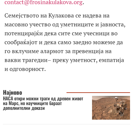
contact@frosinakulakova.org
.
Семејството на Кулакова се надева на
масовно учество од уметниците и јавноста,
потенцирајќи дека сите сме учесници во
сообраќајот и дека само заедно можеме да
го вклучиме алармот за превенција на
вакви трагедии– преку уметност, емпатија
и одговорност.
Најново
НАСА откри можни траги од древен живот
на Марс, но научниците бараат
дополнителни докази