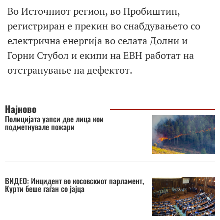
Во Источниот регион, во Пробиштип,
регистриран е прекин во снабдувањето со
електрична енергија во селата Долни и
Горни Стубол и екипи на ЕВН работат на
отстранување на дефектот.
Најново
Полицијата уапси две лица кои
подметнувале пожари
ВИДЕО: Инцидент во косовскиот парламент,
Курти беше гаѓан со јајца