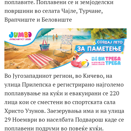
поплавите. Поплавени се и земјоделски
површини во селата Чајле, Турчане,
Врапчиште и Беловиште
Во Југозападниот регион, во Кичево, на
улица Прилепска е регистрирано најголемо
поплавување на куќи и евакуирани се 220
лица кои се сместени во спортската сала
Христо Узунов. Заезерувања има и на улица
29 Ноември во населбата Подварош каде се
поплавени подруми во повеќе куќи.