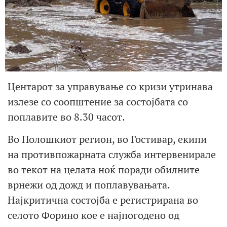
Центарот за управување со кризи утринава
излезе со соопштение за состојбата со
поплавите во 8.30 часот.
Во Полошкиот регион, во Гостивар, екипи
на противпожарната служба интервенирале
во текот на целата ноќ поради обилните
врнежи од дожд и поплавувањата.
Најкритична состојба е регистрирана во
селото Форино кое е најпогодено од