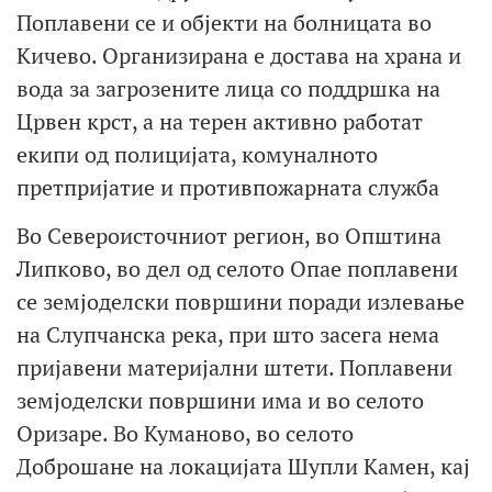
Поплавени се и објекти на болницата во
Кичево. Организирана е достава на храна и
вода за загрозените лица со поддршка на
Црвен крст, а на терен активно работат
екипи од полицијата, комуналното
претпријатие и противпожарната служба
Во Североисточниот регион, во Општина
Липково, во дел од селото Опае поплавени
се земјоделски површини поради излевање
на Слупчанска река, при што засега нема
пријавени материјални штети. Поплавени
земјоделски површини има и во селото
Оризаре. Во Куманово, во селото
Доброшане на локацијата Шупли Камен, кај