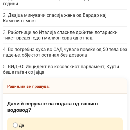
години
Двајца минувачи спасија жена од Вардар кај
Камениот мост
Работници во Италија спасиле добитен лотариски
тикет вреден еден милион евра од отпад
Во погребна куќа во САД чувале повеќе од 50 тела без
ладење, објектот останал без дозвола
ВИДЕО: Инцидент во косовскиот парламент, Курти
беше гаѓан со јајца
Рацин.мк ве прашува:
Дали ѝ верувате на водата од вашиот
водовод?
Да