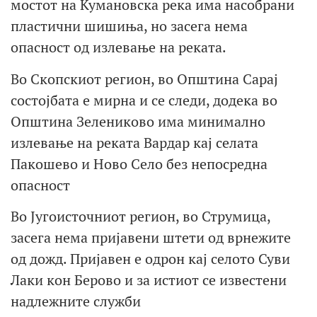
мостот на Кумановска река има насобрани
пластични шишиња, но засега нема
опасност од излевање на реката.
Во Скопскиот регион, во Општина Сарај
состојбата е мирна и се следи, додека во
Општина Зелениково има минимално
излевање на реката Вардар кај селата
Пакошево и Ново Село без непосредна
опасност
Во Југоисточниот регион, во Струмица,
засега нема пријавени штети од врнежите
од дожд. Пријавен е одрон кај селото Суви
Лаки кон Берово и за истиот се известени
надлежните служби