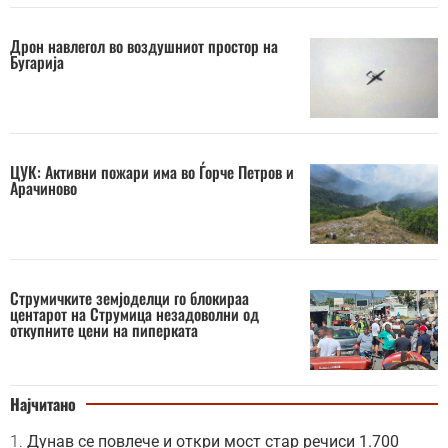
Дрон навлегол во воздушниот простор на
Бугарија
ЦУК: Активни пожари има во Ѓорче Петров и
Арачиново
Струмичките земјоделци го блокираа
центарот на Струмица незадоволни од
откупните цени на пиперката
Најчитано
Дунав се повлече и откри мост стар речиси 1.700