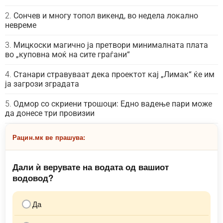
Сончев и многу топол викенд, во недела локално
невреме
Мицкоски магично ја претвори минималната плата
во „куповна моќ на сите граѓани“
Станари стравуваат дека проектот кај „Лимак“ ќе им
ја загрози зградата
Одмор со скриени трошоци: Едно вадење пари може
да донесе три провизии
Рацин.мк ве прашува:
Дали ѝ верувате на водата од вашиот
водовод?
Да