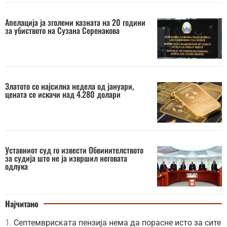
Апелација ја зголеми казната на 20 години
за убиството на Сузана Серенакова
Златото со најсилна недела од јануари,
цената се искачи над 4.280 долари
Уставниот суд го извести Обвинителството
за судија што не ја извршил неговата
одлука
Најчитано
Септемвриската пензија нема да порасне исто за сите