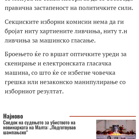
правична застапеност на политичките сили.
Секциските изборни комисии нема да ги
бројат ниту хартиените ливчиња, ниту т.н
ливчиња за машинско гласање.
Броењето ќе го вршат оптичките уреди за
скенирање и електронската гласачка
машина, со што ќе се избегне човечка
грешка или незаконско манипулирање со
изборниот резултат.
Најново
Сведок на судењето за убиството на
новинарката на Малта: „Подготвував
шампањско“