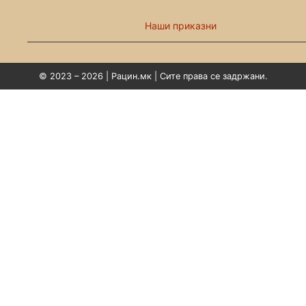
Наши приказни
© 2023 – 2026 | Рацин.мк | Сите права се задржани.