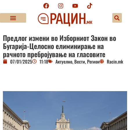
Предлог измени во Изборниот Закон во
Бугарија-Целосно елиминирање на
рачното пребројување на гласовите
07/01/2025
11:18
Актуелно
,
Вести
,
Регион
Racin.mk