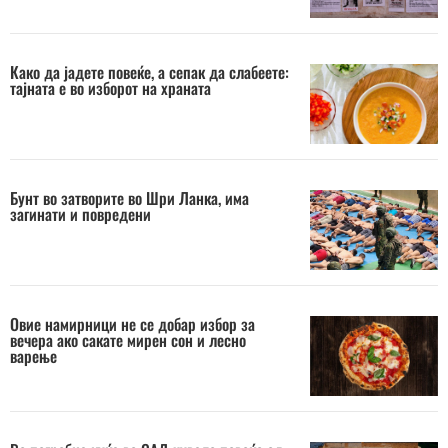
Како да јадете повеќе, а сепак да слабеете:
тајната е во изборот на храната
Бунт во затворите во Шри Ланка, има
загинати и повредени
Овие намирници не се добар избор за
вечера ако сакате мирен сон и лесно
варење