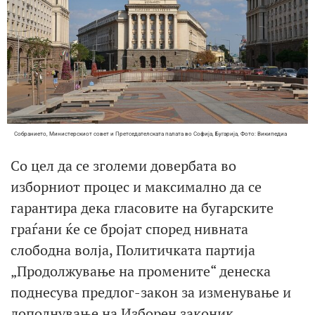
Собранието, Министерскиот совет и Претседателската палата во Софија, Бугарија, Фото: Википедиа
Со цел да се зголеми довербата во
изборниот процес и максимално да се
гарантира дека гласовите на бугарските
граѓани ќе се бројат според нивната
слободна волја, Политичката партија
„Продолжување на промените“ денеска
поднесува предлог-закон за изменување и
дополнување на Изборен законик,