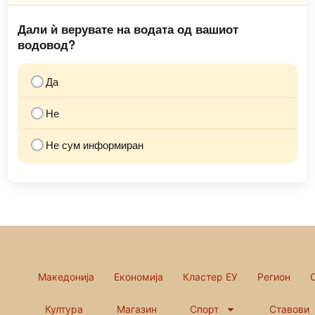
Дали ѝ верувате на водата од вашиот
водовод?
Да
Не
Не сум информиран
Македонија
Економија
Кластер ЕУ
Регион
Култура
Магазин
Спорт
Ставови