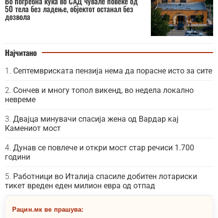
Во погребна куќа во САД чувале повеќе од
50 тела без ладење, објектот останал без
дозвола
Најчитано
Септемвриската пензија нема да порасне исто за сите
Сончев и многу топол викенд, во недела локално
невреме
Двајца минувачи спасија жена од Вардар кај
Камениот мост
Дунав се повлече и откри мост стар речиси 1.700
години
Работници во Италија спасиле добитен лотариски
тикет вреден еден милион евра од отпад
Рацин.мк ве прашува: