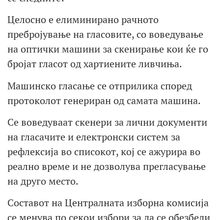
Целосно е елиминирано рачното
пребројување на гласовите, со воведување
на оптички машини за скенирање кои ќе го
бројат гласот од хартиените ливчиња.
Машинско гласање се отприлика според
протоколот генериран од самата машина.
Се воведуваат скенери за лични документи
на гласачите и електронски систем за
рефлексија во списокот, кој се ажурира во
реално време и не дозволува прегласување
на друго место.
Составот на Централната изборна комисија
се менува по секои избори за да се обезбеди