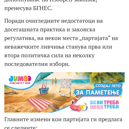
пренесува БГНЕС.
Поради очигледните недостатоци на
досегашната практика и законска
регулатива, на некои места „партијата“ на
неважечките ливчиња станува прва или
втора политичка сила на неколку
последователни избори.
Главните измени кои партијата ги предлага
се следните: