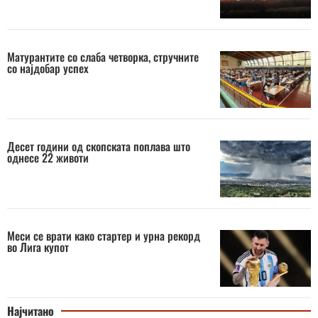
Матурантите со слаба четворка, стручните
со најдобар успех
Десет години од скопската поплава што
однесе 22 животи
Меси се врати како стартер и урна рекорд
во Лига купот
Најчитано