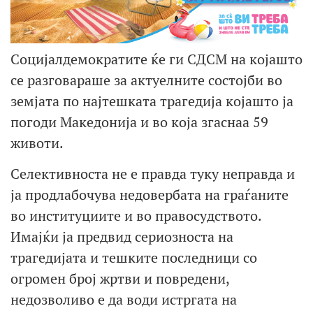
Социјалдемократите ќе ги СДСМ на којашто
се разговараше за актуелните состојби во
земјата по најтешката трагедија којашто ја
погоди Македонија и во која згаснаа 59
животи.
Селективноста не е правда туку неправда и
ја продлабочува недовербата на граѓаните
во институциите и во правосудството.
Имајќи ја предвид сериозноста на
трагедијата и тешките последници со
огромен број жртви и повредени,
недозволиво е да води истргата на