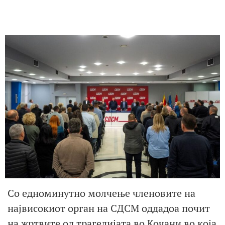
Со едноминутно молчење членовите на
највисокиот орган на СДСМ оддадоа почит
на жртвите од трагедијата во Кочани во која