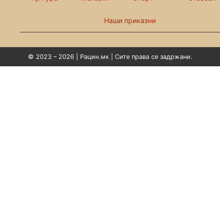
Наши приказни
© 2023 – 2026 | Рацин.мк | Сите права се задржани.