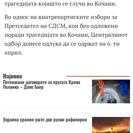
трагедијата којашто се случи во Кочани.
Во однос на внатрепартиските избори за
Претседател на СДСМ, кои беа одложени
поради трагедијата во Кочани, Централниот
одбор донесе одлука да се одржат на 6-ти
април.
Најново
Потпишани договорите за пругата Крива
Паланка – Деве Баир
Украина срамни уште две руски рафинерии