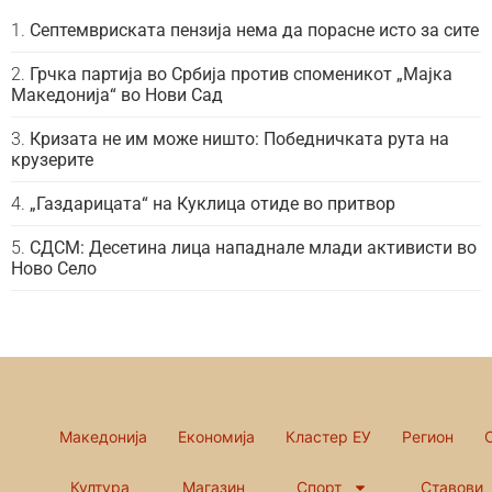
Септемвриската пензија нема да порасне исто за сите
Грчка партија во Србија против споменикот „Мајка
Македонија“ во Нови Сад
Кризата не им може ништо: Победничката рута на
крузерите
„Газдарицата“ на Куклица отиде во притвор
СДСМ: Десетина лица нападнале млади активисти во
Ново Село
Македонија
Економија
Кластер ЕУ
Регион
Култура
Магазин
Спорт
Ставови