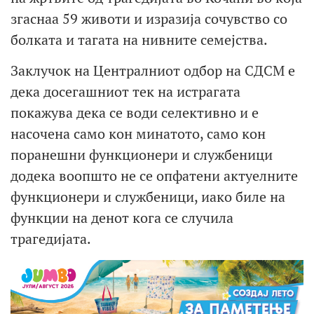
згаснаа 59 животи и изразија сочувство со
болката и тагата на нивните семејства.
Заклучок на Централниот одбор на СДСМ е
дека досегашниот тек на истрагата
покажува дека се води селективно и е
насочена само кон минатото, само кон
поранешни функционери и службеници
додека воопшто не се опфатени актуелните
функционери и службеници, иако биле на
функции на денот кога се случила
трагедијата.