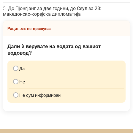
До Пјонгјанг за две години, до Сеул за 28:
македонско-корејска дипломатија
Рацин.мк ве прашува:
Дали ѝ верувате на водата од вашиот
водовод?
Да
Не
Не сум информиран