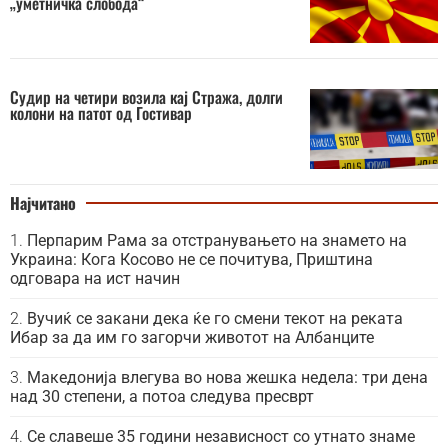
„уметничка слобода“
Судир на четири возила кај Стража, долги
колони на патот од Гостивар
Најчитано
Перпарим Рама за отстранувањето на знамето на
Украина: Кога Косово не се почитува, Приштина
одговара на ист начин
Вучиќ се закани дека ќе го смени текот на реката
Ибар за да им го загорчи животот на Албанците
Македонија влегува во нова жешка недела: три дена
над 30 степени, а потоа следува пресврт
Се славеше 35 години независност со утнато знаме