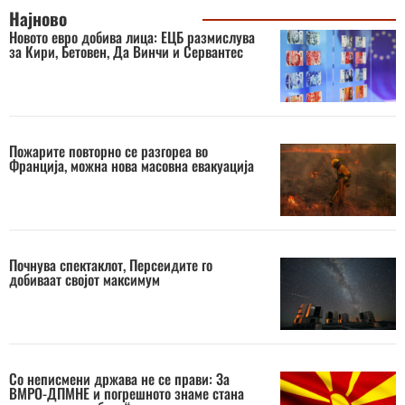
Најново
Новото евро добива лица: ЕЦБ размислува
за Кири, Бетовен, Да Винчи и Сервантес
Пожарите повторно се разгореа во
Франција, можна нова масовна евакуација
Почнува спектаклот, Персеидите го
добиваат својот максимум
Со неписмени држава не се прави: За
ВМРО-ДПМНЕ и погрешното знаме стана