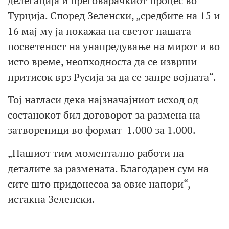
делегација и преговарачкиот процес во
Турција. Според Зеленски, „средбите на 15 и
16 мај му ја покажаа на светот нашата
посветеност на унапредување на мирот и во
исто време, неопходноста да се изврши
притисок врз Русија за да се запре војната“.
Тој нагласи дека најзначајниот исход од
состанокот бил договорот за размена на
затвореници во формат 1.000 за 1.000.
„Нашиот тим моментално работи на
деталите за размената. Благодарен сум на
сите што придонесоа за овие напори“,
истакна Зеленски.