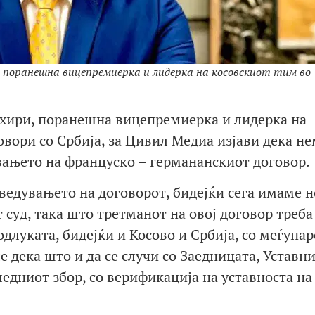
 поранешна вицепремиерка и лидерка на косовскиот тим во
Тахири, поранешна вицепремиерка и лидерка на
овори со Србија, за Цивил Медиа изјави дека не
вањето на француско – германанскиот договор.
ведувањето на договорот, бидејќи сега имаме н
 суд, така што третманот на овој договор треба
одлуката, бидејќи и Косово и Србија, со меѓуна
е дека што и да се случи со Заедницата, Уставни
ледниот збор, со верификација на уставноста на