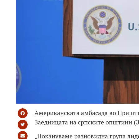
Американската амбасада во Приштина
Заедницата на српските општини (З
„Покануваме разновидна група лиде