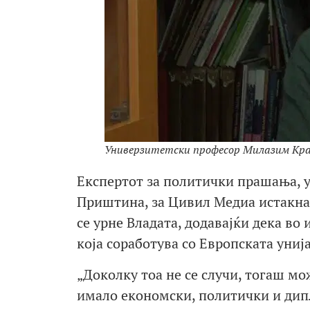
Универзитетски професор Милазим Кр
Експертот за политички прашања, 
Приштина, за Цивил Медиа истакна д
се урне Владата, додавајќи дека во 
која соработува со Европската униј
„Доколку тоа не се случи, тогаш мо
имало економски, политички и дипл