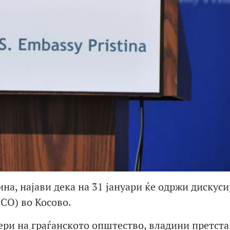
, најави дека на 31 јануари ќе одржи дискусиј
СО) во Косово.
ри на граѓанското општество, владини претст