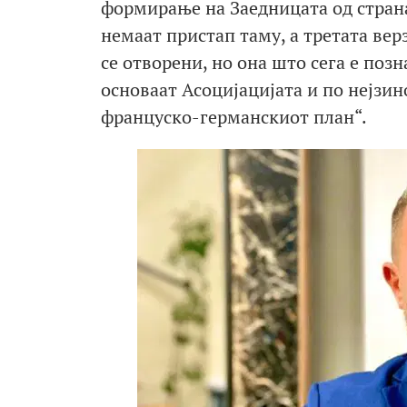
формирање на Заедницата од страна
немаат пристап таму, а третата ве
се отворени, но она што сега е позн
основаат Асоцијацијата и по нејзи
француско-германскиот план“.