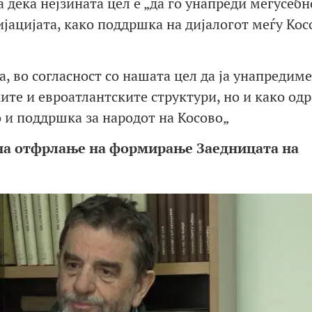
 дека нејзината цел е „да го унапреди меѓусебн
јацијата, како поддршка на дијалогот меѓу Кос
а, во согласност со нашата цел да ја унапредиме
ите и евроатлантските структури, но и како одр
 и поддршка за народот на Косово„
ј на отфрлање на формирање Заедницата
на