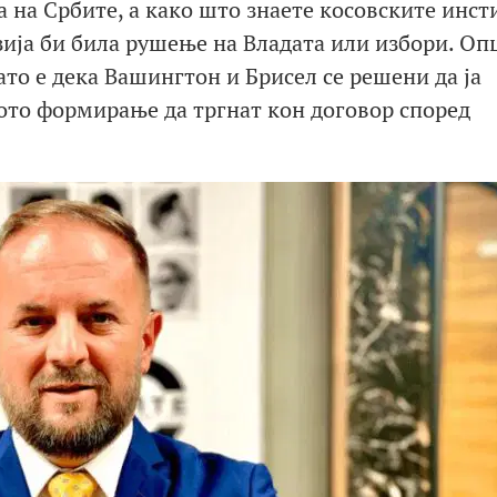
 на Србите, а како што знаете косовските инс
рзија би била рушење на Владата или избори. Оп
ато е дека Вашингтон и Брисел се решени да ја
ното формирање да тргнат кон договор според