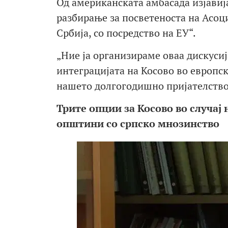
Од американската амбасада изјавија
разбирање за посветеноста на Асоци
Србија, со посредство на ЕУ“.
„Ние ја организираме оваа дискусиј
интеграцијата на Косово во европск
нашето долгогодишно пријателство
Трите опции за Косово во случа
општини со српско мнозинство