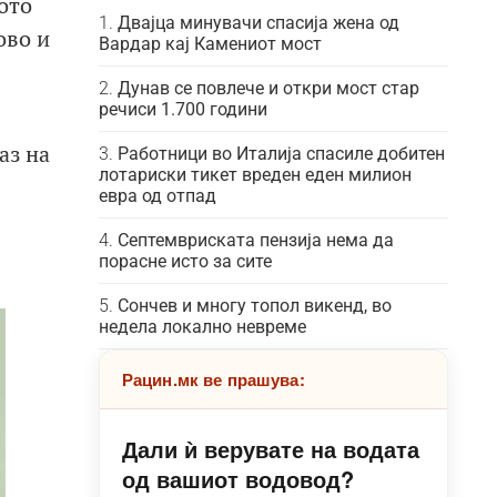
ото
Двајца минувачи спасија жена од
ово и
Вардар кај Камениот мост
Дунав се повлече и откри мост стар
речиси 1.700 години
аз на
Работници во Италија спасиле добитен
лотариски тикет вреден еден милион
евра од отпад
Септемвриската пензија нема да
порасне исто за сите
Сончев и многу топол викенд, во
недела локално невреме
Рацин.мк ве прашува:
Дали ѝ верувате на водата
од вашиот водовод?