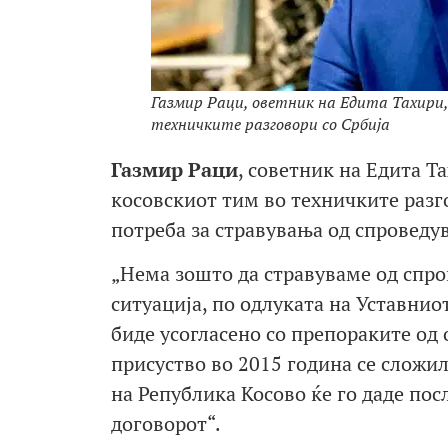
Газмир Раци, оветник на Едита Тахири,
техничките разговори со Србија
Газмир Раци
, советник на Едита 
косовскиот тим во техничките разг
потреба за стравувања од спроведу
„Нема зошто да стравуваме од спро
ситуација, по одлуката на Уставниот
биде усогласено со препораките од 
присуство во 2015 година се сложил
на Република Косово ќе го даде пос
договорот“.