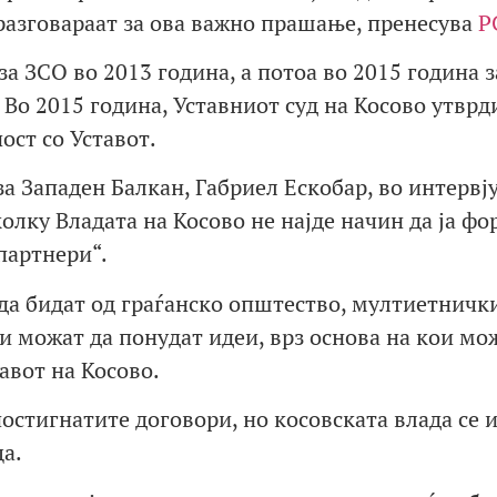
разговараат за ова важно прашање, пренесува
Р
за ЗСО во 2013 година, а потоа во 2015 година з
Во 2015 година, Уставниот суд на Косово утврд
ост со Уставот.
а Западен Балкан, Габриел Ескобар, во интервј
олку Владата на Косово не најде начин да ја ф
партнери“.
 да бидат од граѓанско општество, мултиетничк
и можат да понудат идеи, врз основа на кои мож
авот на Косово.
постигнатите договори, но косовската влада се 
а.