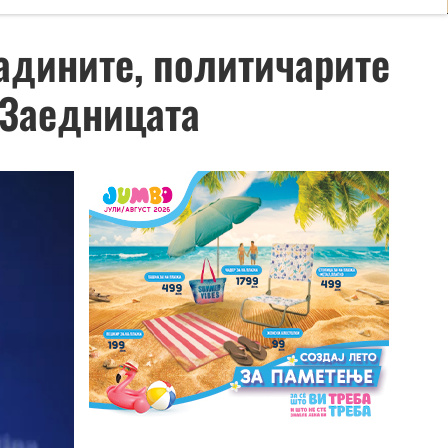
адините, политичарите
 Заедницата