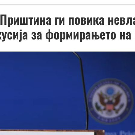
 Приштина ги повика невл
кусија за формирањето на