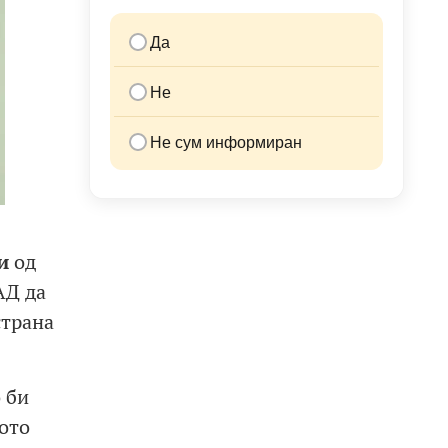
Да
Не
Не сум информиран
и
од
АД да
страна
 би
ото