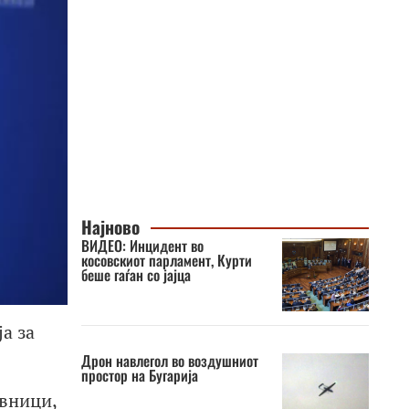
Најново
ВИДЕО: Инцидент во
косовскиот парламент, Курти
беше гаѓан со јајца
а за
Дрон навлегол во воздушниот
простор на Бугарија
авници,