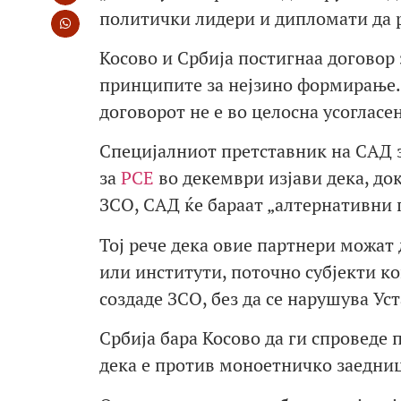
политички лидери и дипломати да 
Косово и Србија постигнаа договор 
принципите за нејзино формирање. 
договорот не е во целосна усогласен
Специјалниот претставник на САД з
за
РСЕ
во декември изјави дека, док
ЗСО, САД ќе бараат „алтернативни 
Тој рече дека овие партнери можат
или институти, поточно субјекти ко
создаде ЗСО, без да се нарушува Уст
Србија бара Косово да ги спроведе 
дека е против моноетничко заедниц