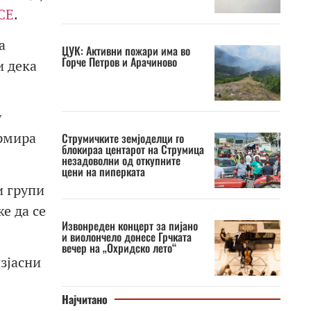
СЕ
.
а
ЦУК: Активни пожари има во
Ѓорче Петров и Арачиново
и дека
у
ормира
Струмичките земјоделци го
блокираа центарот на Струмица
незадоволни од откупните
цени на пиперката
и групи
е да се
Извонреден концерт за пијано
и виолончело донесе Грчката
вечер на „Охридско лето“
изјасни
Најчитано