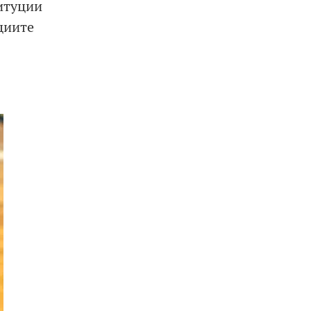
титуции
циите