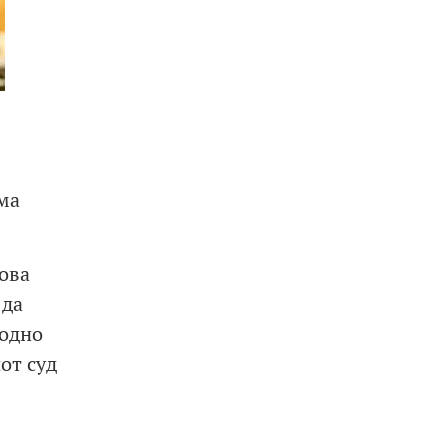
ма
ова
 да
родно
от суд