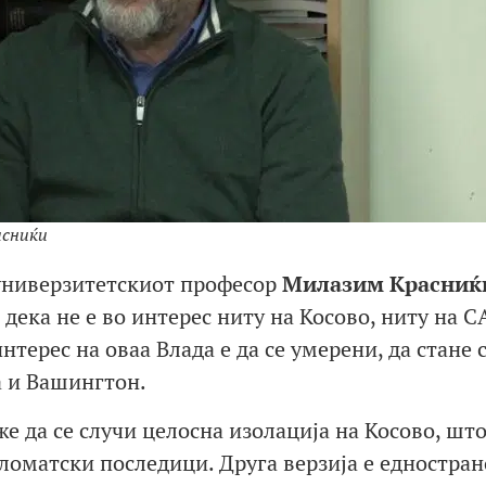
асниќи
универзитетскиот професор
Милазим Красниќ
ека не е во интерес ниту на Косово, ниту на С
интерес на оваа Влада е да се умерени, да стане 
а и Вашингтон.
же да се случи целосна изолација на Косово, што
оматски последици. Друга верзија е едностран