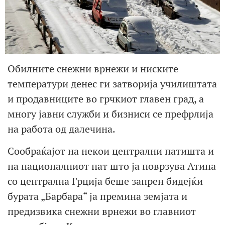
Обилните снежни врнежи и ниските
температури денес ги затворија училиштата
и продавниците во грчкиот главен град, а
многу јавни служби и бизниси се префрлија
на работа од далечина.
Сообраќајот на некои централни патишта и
на националниот пат што ја поврзува Атина
со централна Грција беше запрен бидејќи
бурата „Барбара“ ја премина земјата и
предизвика снежни врнежи во главниот