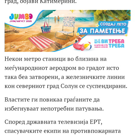
град, објави Катимерини.
Некои метро станици во близина на
меѓународниот аеродром во градот исто
така беа затворени, а железничките линии
кон северниот град Солун се суспендирани.
Властите ги повикаа граѓаните да
избегнуваат непотребни патувања.
Според државната телевизија ЕРТ,
спасувачките екипи на противпожарната