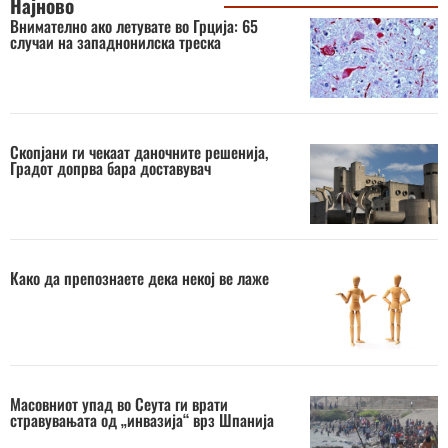
Најново
Внимателно ако летувате во Грција: 65
случаи на западнонилска треска
Скопјани ги чекаат даночните решенија,
Градот допрва бара доставувач
Како да препознаете дека некој ве лаже
Масовниот упад во Сеута ги врати
стравувањата од „инвазија“ врз Шпанија