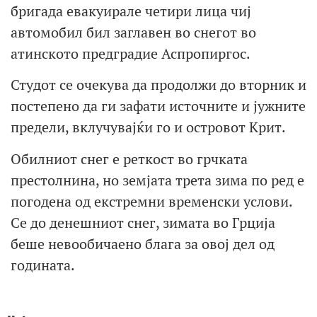
бригада евакуирале четири лица чиј
автомобил бил заглавен во снегот во
атинското предградие Аспропиргос.
Студот се очекува да продолжи до вторник и
постепено да ги зафати источните и јужните
предели, вклучувајќи го и островот Крит.
Обилниот снег е реткост во грчката
престолнина, но земјата трета зима по ред е
погодена од екстремни временски услови.
Се до денешниот снег, зимата во Грција
беше невообичаено блага за овој дел од
годината.