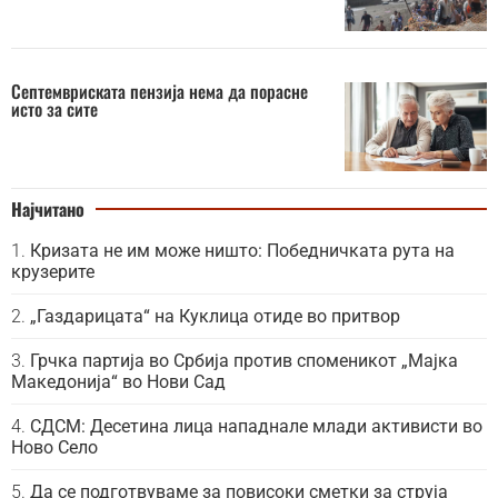
Септемвриската пензија нема да порасне
исто за сите
Најчитано
Кризата не им може ништо: Победничката рута на
крузерите
„Газдарицата“ на Куклица отиде во притвор
Грчка партија во Србија против споменикот „Мајка
Македонија“ во Нови Сад
СДСМ: Десетина лица нападнале млади активисти во
Ново Село
Да се подготвуваме за повисоки сметки за струја