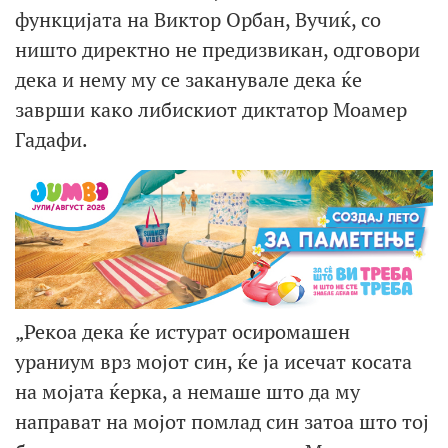
функцијата на Виктор Орбан, Вучиќ, со
ништо директно не предизвикан, одговори
дека и нему му се заканувале дека ќе
заврши како либискиот диктатор Моамер
Гадафи.
„Рекоа дека ќе истурат осиромашен
ураниум врз мојот син, ќе ја исечат косата
на мојата ќерка, а немаше што да му
направат на мојот помлад син затоа што тој