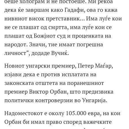
беше холограм и не постоеше. Ми рекоа
дека ќе завршам како Гадафи, ова го кажа
нивниот висок претставник… Има луѓе кои
не се плашат од смртта, има луѓе кои се
плашат од Божјиот суд и проценката на
народот. Значи, тие имаат погрешна
личност“, додаде Вучиќ.
Новиот унгарски премиер, Петер Маѓар,
изјави дека е против исплатата на
законската отштета на поранешниот
премиер Виктор Орбан, што предизвика
политички контроверзии во Унгарија.
Надоместокот е околу 105.000 евра, на кои
Орбан би имал право според важечките