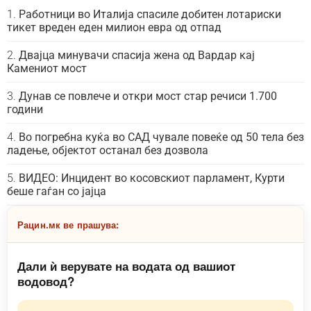
Работници во Италија спасиле добитен лотариски
тикет вреден еден милион евра од отпад
Двајца минувачи спасија жена од Вардар кај
Камениот мост
Дунав се повлече и откри мост стар речиси 1.700
години
Во погребна куќа во САД чувале повеќе од 50 тела без
ладење, објектот останал без дозвола
ВИДЕО: Инцидент во косовскиот парламент, Курти
беше гаѓан со јајца
Рацин.мк ве прашува:
Дали ѝ верувате на водата од вашиот
водовод?