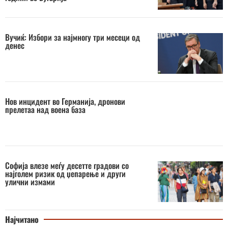
Вучиќ: Избори за најмногу три месеци од
денес
Нов инцидент во Германија, дронови
прелетаа над воена база
Софија влезе меѓу десетте градови со
најголем ризик од џепарење и други
улични измами
Најчитано