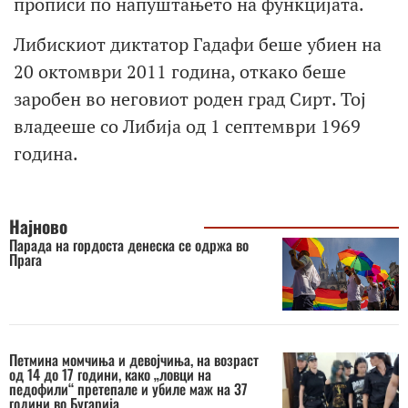
прописи по напуштањето на функцијата.
Либискиот диктатор Гадафи беше убиен на
20 октомври 2011 година, откако беше
заробен во неговиот роден град Сирт. Тој
владееше со Либија од 1 септември 1969
година.
Најново
Парада на гордоста денеска се одржа во
Прага
Петмина момчиња и девојчиња, на возраст
од 14 до 17 години, како „ловци на
педофили“ претепале и убиле маж на 37
години во Бугарија