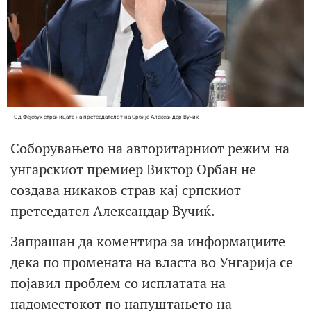
Од Фејсбук страницата на претседателот на Србија Александар Вучиќ
Соборувањето на авторитарниот режим на
унгарскиот премиер Виктор Орбан не
создава никаков страв кај српскиот
претседател Александар Вучиќ.
Запрашан да коментира за информациите
дека по промената на власта во Унгарија се
појавил проблем со исплатата на
надоместокот по напуштањето на