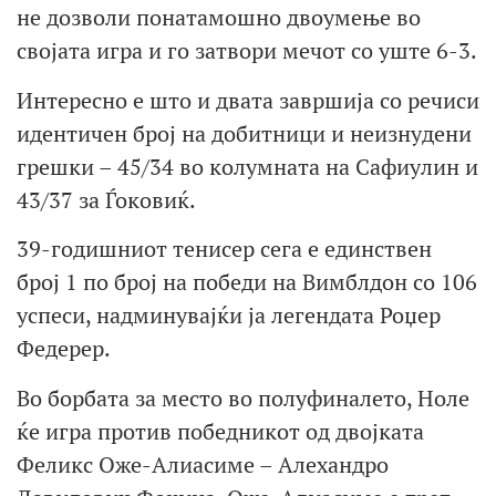
не дозволи понатамошно двоумење во
својата игра и го затвори мечот со уште 6-3.
Интересно е што и двата завршија со речиси
идентичен број на добитници и неизнудени
грешки – 45/34 во колумната на Сафиулин и
43/37 за Ѓоковиќ.
39-годишниот тенисер сега е единствен
број 1 по број на победи на Вимблдон со 106
успеси, надминувајќи ја легендата Роџер
Федерер.
Во борбата за место во полуфиналето, Ноле
ќе игра против победникот од двојката
Феликс Оже-Алиасиме – Алехандро