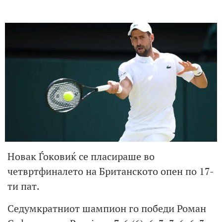
Новак Ѓоковиќ се пласираше во
четвртфиналето на Британското опен по 17-
ти пат.
Седумкратниот шампион го победи Роман