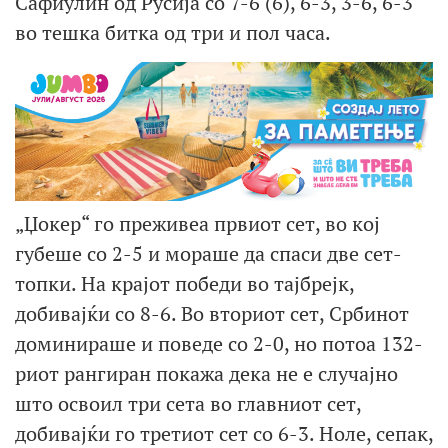
Сафиулин од Русија со 7-6 (6), 6-3, 3-6, 6-3
во тешка битка од три и пол часа.
„Џокер“ го преживеа првиот сет, во кој
губеше со 2-5 и мораше да спаси две сет-
топки. На крајот победи во тајбрејк,
добивајќи со 8-6. Во вториот сет, Србинот
доминираше и поведе со 2-0, но потоа 132-
риот рангиран покажа дека не е случајно
што освоил три сета во главниот сет,
добивајќи го третиот сет со 6-3. Ноле, сепак,