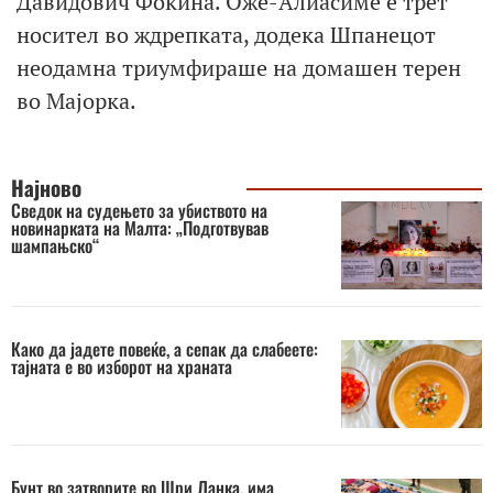
Давидович Фокина. Оже-Алиасиме е трет
носител во ждрепката, додека Шпанецот
неодамна триумфираше на домашен терен
во Мајорка.
Најново
Сведок на судењето за убиството на
новинарката на Малта: „Подготвував
шампањско“
Како да јадете повеќе, а сепак да слабеете:
тајната е во изборот на храната
Бунт во затворите во Шри Ланка, има