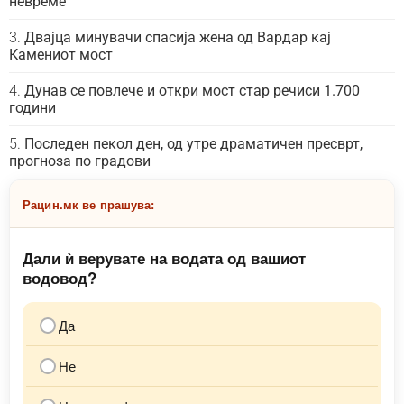
невреме
Двајца минувачи спасија жена од Вардар кај
Камениот мост
Дунав се повлече и откри мост стар речиси 1.700
години
Последен пекол ден, од утре драматичен пресврт,
прогноза по градови
Рацин.мк ве прашува:
Дали ѝ верувате на водата од вашиот
водовод?
Да
Не