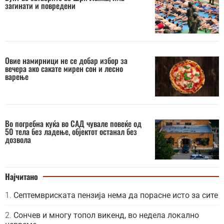
загинати и повредени
Овие намирници не се добар избор за
вечера ако сакате мирен сон и лесно
варење
Во погребна куќа во САД чувале повеќе од
50 тела без ладење, објектот останал без
дозвола
Најчитано
Септемвриската пензија нема да порасне исто за сите
Сончев и многу топол викенд, во недела локално