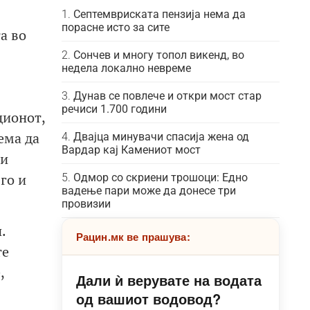
Септемвриската пензија нема да
порасне исто за сите
а во
Сончев и многу топол викенд, во
недела локално невреме
Дунав се повлече и откри мост стар
речиси 1.700 години
дионот,
ема да
Двајца минувачи спасија жена од
Вардар кај Камениот мост
ги
го и
Одмор со скриени трошоци: Едно
вадење пари може да донесе три
провизии
.
Рацин.мк ве прашува:
те
,
Дали ѝ верувате на водата
од вашиот водовод?