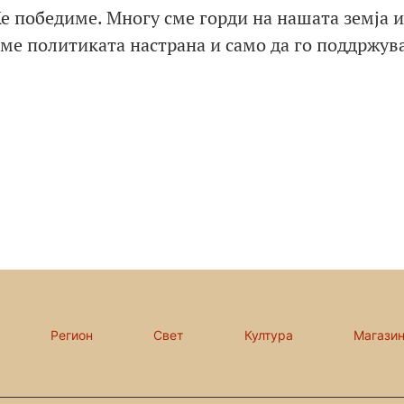
Ќе победиме. Многу сме горди на нашата земја и
виме политиката настрана и само да го поддржув
Регион
Свет
Култура
Магази