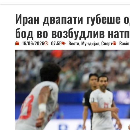
Иран двапати губеше о
бод во возбудлив нат
16/06/2026
07:55
Вести
,
Мундијал
,
Спорт
Racin