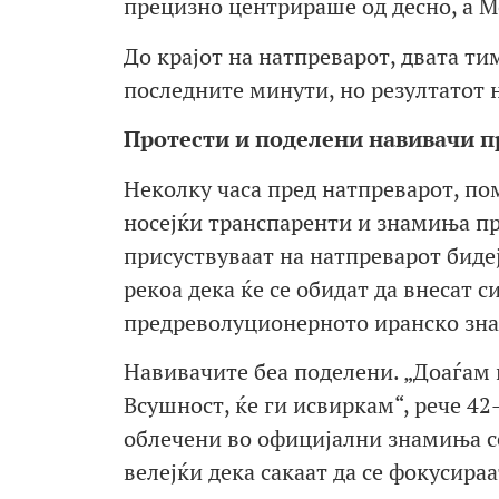
прецизно центрираше од десно, а Мо
До крајот на натпреварот, двата ти
последните минути, но резултатот 
Протести и поделени навивачи п
Неколку часа пред натпреварот, пом
носејќи транспаренти и знамиња пр
присуствуваат на натпреварот биде
рекоа дека ќе се обидат да внесат 
предреволуционерното иранско знам
Навивачите беа поделени. „Доаѓам н
Всушност, ќе ги исвиркам“, рече 4
облечени во официјални знамиња с
велејќи дека сакаат да се фокусираа