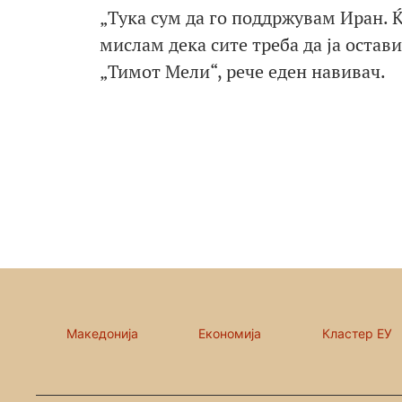
„Тука сум да го поддржувам Иран. 
мислам дека сите треба да ја оста
„Тимот Мели“, рече еден навивач.
Македонија
Економија
Кластер ЕУ