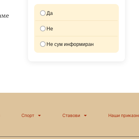
Да
аме
Не
Не сум информиран
н
Спорт
Ставови
Наши приказн