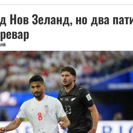
д Нов Зеланд, но два пат
превар
.mk