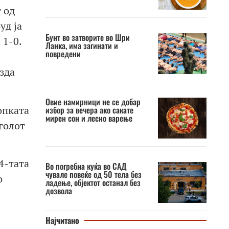
 од
уд ја
Бунт во затворите во Шри
 1-0.
Ланка, има загинати и
повредени
зда
Овие намирници не се добар
опката
избор за вечера ако сакате
мирен сон и лесно варење
 голот
4-тата
Во погребна куќа во САД
чувале повеќе од 50 тела без
о
ладење, објектот останал без
дозвола
Најчитано