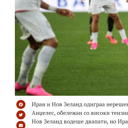
Иран и Нов Зеланд одиграа нерешен
Анџелес, обележан со високи тензи
Нов Зеланд водеше двапати, но Иран