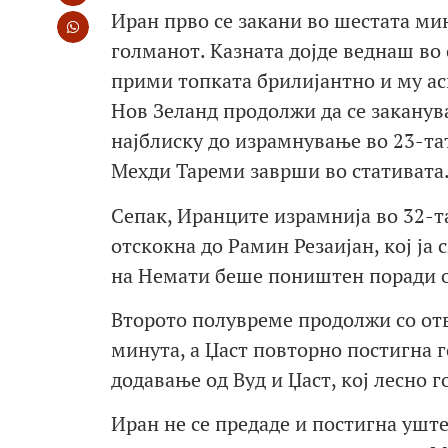
Иран прво се закани во шестата мин
голманот. Казната дојде веднаш во 
прими топката брилијантно и му асис
Нов Зеланд продолжи да се заканув
најблиску до израмнување во 23-та
Мехди Тареми заврши во стативата
Сепак, Иранците израмнија во 32-т
отскокна до Рамин Резаијан, кој ја 
на Немати беше поништен поради о
Второто полувреме продолжи со отв
минута, а Џаст повторно постигна г
додавање од Вуд и Џаст, кој лесно г
Иран не се предаде и постигна уште