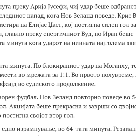
ута преку Арија Јусефи, чиј удар беше одбранет
следниот напад, кога Нов Зеланд поведе. Крис В
тира на Елијас Џаст, кој постигна силен гол за
а, главно преку енергичниот Вуд, но Иран беше
та минута кога ударот на нивната најголема ѕве
.
ата минута. По блокираниот удар на Моганлу, т
смести во мрежата за 1:1. Во првото полувреме,
фсајд во судиското продолжение.
орен фудбал. Нов Зеланд повторно поведе во 5
ол. Акцијата беше прекрасна и заврши со двојн
о постигна својот втор гол.
 едно израмнување, во 64-тата минута. Резаиан