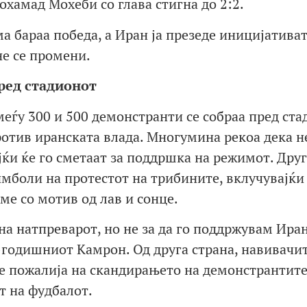
хамад Мохеби со глава стигна до 2:2.
ма бараа победа, а Иран ја презеде иницијативат
не се промени.
ред стадионот
еѓу 300 и 500 демонстранти се собраа пред ста
отив иранската влада. Многумина рекоа дека н
јќи ќе го сметаат за поддршка на режимот. Дру
симболи на протестот на трибините, вклучувајќи 
е со мотив од лав и сонце.
а натпреварот, но не за да го поддржувам Иран
2-годишниот Камрон. Од друга страна, навивачи
е пожалија на скандирањето на демонстрантите
т на фудбалот.