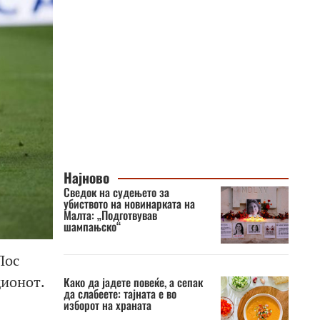
Најново
Сведок на судењето за
убиството на новинарката на
Малта: „Подготвував
шампањско“
Лос
дионот.
Како да јадете повеќе, а сепак
да слабеете: тајната е во
изборот на храната