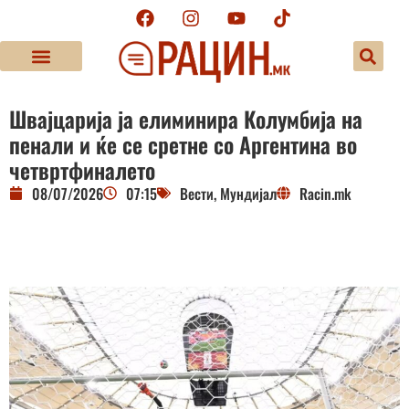
Швајцарија ја елиминира Колумбија на
пенали и ќе се сретне со Аргентина во
четвртфиналето
08/07/2026
07:15
Вести
,
Мундијал
Racin.mk