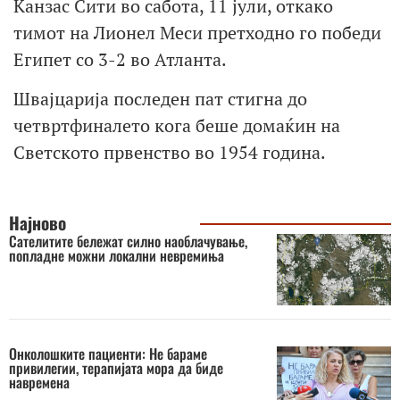
Канзас Сити во сабота, 11 јули, откако
тимот на Лионел Меси претходно го победи
Египет со 3-2 во Атланта.
Швајцарија последен пат стигна до
четвртфиналето кога беше домаќин на
Светското првенство во 1954 година.
Најново
Сателитите бележат силно наоблачување,
попладне можни локални невремиња
Онколошките пациенти: Не бараме
привилегии, терапијата мора да биде
навремена