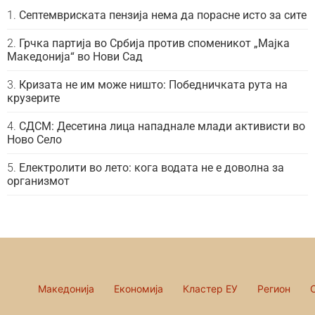
Септемвриската пензија нема да порасне исто за сите
Грчка партија во Србија против споменикот „Мајка
Македонија“ во Нови Сад
Кризата не им може ништо: Победничката рута на
крузерите
СДСМ: Десетина лица нападнале млади активисти во
Ново Село
Електролити во лето: кога водата не е доволна за
организмот
Македонија
Економија
Кластер ЕУ
Регион