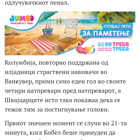
одлучувачкиот пенал.
Колумбија, повторно поддржана од
илјадници страствени навивачи во
Ванкувер, прими само еден гол во своите
четири натпревари пред натпреварот, а
Швајцарците исто така покажаа дека се
тежок тим за постигнување голови.
Првиот значаен момент се случи во 21-та
минута, кога Кобел беше принуден да