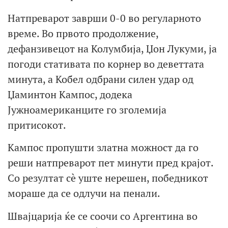
Натпреварот заврши 0-0 во регуларното
време. Во првото продолжение,
дефанзивецот на Колумбија, Џон Лукуми, ја
погоди стативата по корнер во деветтата
минута, а Кобел одбрани силен удар од
Џаминтон Кампос, додека
Јужноамериканците го зголемија
притисокот.
Кампос пропушти златна можност да го
реши натпреварот пет минути пред крајот.
Со резултат сè уште нерешен, победникот
мораше да се одлучи на пенали.
Швајцарија ќе се соочи со Аргентина во