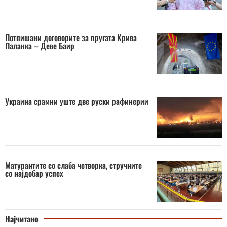
Потпишани договорите за пругата Крива
Паланка – Деве Баир
Украина срамни уште две руски рафинерии
Матурантите со слаба четворка, стручните
со најдобар успех
Најчитано