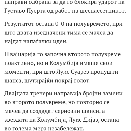
направи одбрана за да го блокира ударот на
Густаво Пуерта од работ на шеснаесетникот.
Резултатот остана 0-0 на полувремето, при
што двата изедначени тима се мачеа да
најдат напаѓачки идеи.
Швајцарија го започна второто полувреме
поактивно, но и Колумбија имаше свои
моменти, при што Луис Суарез пропушти
шанса, шутирајќи покрај голот.
Двајцата тренери направија бројни замени
во второто полувреме, но повторно се
мачеа да создадат сериозни шанси, а
ѕвездата на Колумбија, Луис Дијаз, остана
во голема мера незабележан.