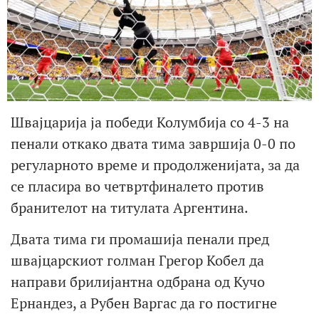
Швајцарија ја победи Колумбија со 4-3 на
пенали откако двата тима завршија 0-0 по
регуларното време и продолженијата, за да
се пласира во четвртфиналето против
бранителот на титулата Аргентина.
Двата тима ги промашија пенали пред
швајцарскиот голман Грегор Кобел да
направи брилијантна одбрана од Кучо
Ернандез, а Рубен Варгас да го постигне