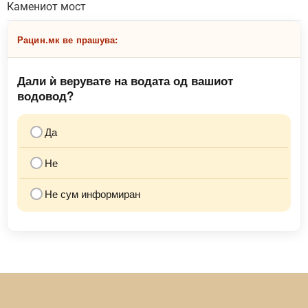
Камениот мост
Рацин.мк ве прашува:
Дали ѝ верувате на водата од вашиот
водовод?
Да
Не
Не сум информиран