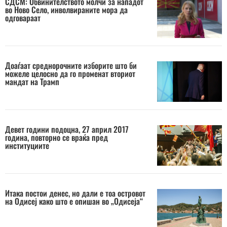
СДСМ: Обвинителството молчи за нападот
во Ново Село, инволвираните мора да
одговараат
Доаѓаат среднорочните изборите што би
можеле целосно да го променат вториот
мандат на Трамп
Девет години подоцна, 27 април 2017
година, повторно се враќа пред
институциите
Итака постои денес, но дали е тоа островот
на Одисеј како што е опишан во „Одисеја“