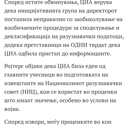
Според истите обвинувања, ЦИА верува
дека иницијативната група на директорот
постапила неправилно со заобиколување на
вообичаените процедури за споделување и
декласификација на разузнавачки податоци,
додека претставници на ОДНИ тврдат дека
ЦИА одбила пристап до информациите.
Ројтерс објави дека ЦИА била еден од
главните учесници во подготовката на
извештаите на Националниот разузнавачки
совет (НИЦ), кои се користат во проценки
што имаат значење, особено во услови на
војна.
Според извори, меѓу проценките во кои