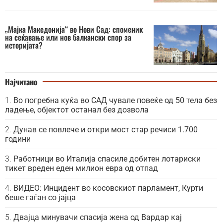
„Мајка Македонија“ во Нови Сад: споменик
на сеќавање или нов балкански спор за
историјата?
Најчитано
Во погребна куќа во САД чувале повеќе од 50 тела без
ладење, објектот останал без дозвола
Дунав се повлече и откри мост стар речиси 1.700
години
Работници во Италија спасиле добитен лотариски
тикет вреден еден милион евра од отпад
ВИДЕО: Инцидент во косовскиот парламент, Курти
беше гаѓан со јајца
Двајца минувачи спасија жена од Вардар кај