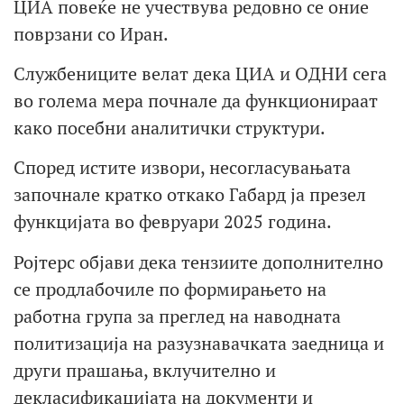
ЦИА повеќе не учествува редовно се оние
поврзани со Иран.
Службениците велат дека ЦИА и ОДНИ сега
во голема мера почнале да функционираат
како посебни аналитички структури.
Според истите извори, несогласувањата
започнале кратко откако Габард ја презел
функцијата во февруари 2025 година.
Ројтерс објави дека тензиите дополнително
се продлабочиле по формирањето на
работна група за преглед на наводната
политизација на разузнавачката заедница и
други прашања, вклучително и
декласификацијата на документи и