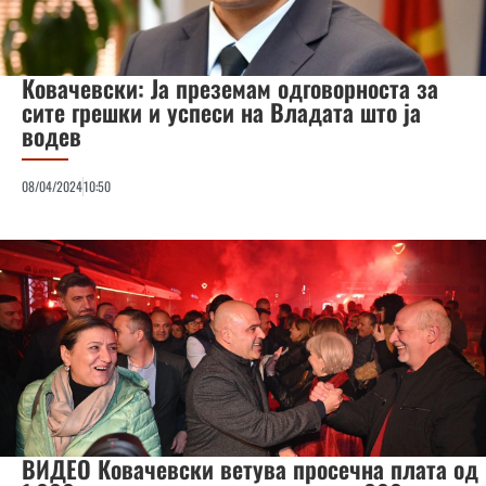
Ковачевски: Ја преземам одговорноста за
сите грешки и успеси на Владата што ја
водев
08/04/2024
10:50
ВИДЕО Ковачевски ветува просечна плата од