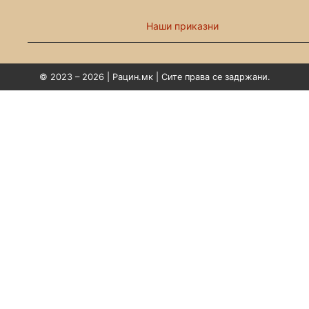
Наши приказни
© 2023 – 2026 | Рацин.мк | Сите права се задржани.