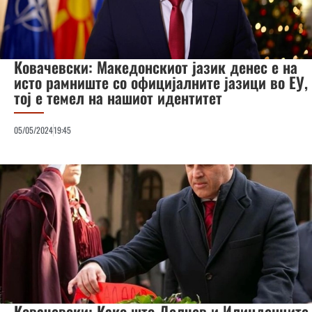
Ковачевски: Македонскиот јазик денес е на
исто рамниште со официјалните јазици во ЕУ,
тој е темел на нашиот идентитет
05/05/2024
19:45
Ковачевски: Како што Делчев и Илинденците