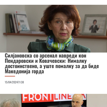
Силјановска со арсенал навреди кон
Пендаровски и Ковачевски: Нималку
достоинствено, а уште помалку за да биде
Македонија горда
15/04/2024
11:38