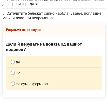
ја загрози зградата
Сателитите бележат силно наоблачување, попладне
можни локални невремиња
Рацин.мк ве прашува:
Дали ѝ верувате на водата од вашиот
водовод?
Да
Не
Не сум информиран