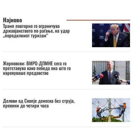
Најново
Трамп повторно го ограничува
државјанството по раѓање, на удар
„породилниот туризам“
Жерновски: ВМРО-ДПМНЕ сега го
претставува како победа она што го
нарекуваше предавство
Делови од Скопје денеска без струја,
прекини до четири часа