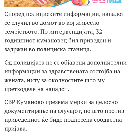
Според полициските информации, нападот
се случил во домот во кој живеело
семејството. По интервенцијата, 32-
годишниот кумановец бил приведен и
задржан во полициска станица.
Од полицијата не се објавени дополнителни
информации за здравствената состојба на
жената, ниту за околностите што му
претходеле на нападот.
СВР Куманово презема мерки за целосно
документирање на случајот, по што против
приведениот ќе биде поднесена соодветна
пријава.