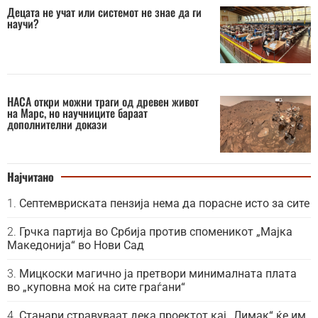
Децата не учат или системот не знае да ги
научи?
НАСА откри можни траги од древен живот
на Марс, но научниците бараат
дополнителни докази
Најчитано
Септемвриската пензија нема да порасне исто за сите
Грчка партија во Србија против споменикот „Мајка
Македонија“ во Нови Сад
Мицкоски магично ја претвори минималната плата
во „куповна моќ на сите граѓани“
Станари стравуваат дека проектот кај „Лимак“ ќе им