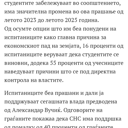
студентите забележуваат во соопштението,
има значителна промена во ова прашање од
летото 2023 до летото 2025 година.
Од осумте опции што им беа понудени на
испитаниците како главна причина за
економскиот пад на земјата, 16 проценти од
испитаниците веруваат дека студентите се
виновни, додека 55 проценти од учесниците
наведуваат причини што се под директна
контрола на властите.
Испитаниците беа прашани и дали ја
поддржуваат сегашната влада предводена
од Александар Вучиќ. Одговорите на
граѓаните покажаа дека СНС има поддршка
од помалку од 40 проценти од граѓаните.