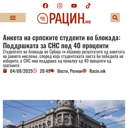
Анкета на српските студенти во блокада:
Поддршката за СНС под 40 проценти
Студентите во блокада во Србија ги објавија резултатите од анкетата
на јавното мислење, според која студентската листа би победила на
изборите, а СНС има поддршка од помалку од 40 проценти од
граѓаните.
04/08/2025
20:49
Вести
,
Регион
Racin.mk