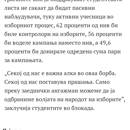
листа не сакаат да бидат пасивни
набљудувачи, туку активни учесници во
изборниот процес, 62 проценти од нив би
биле контролори на изборите, 56 проценти
би воделе кампања наместо нив, а 49,6
проценти би донирале одредена сума пари
за кампањата.
„Секој од нас е важна алка во оваа борба.
Секој од нас поставува прашања. Само
преку заеднички ангажман можеме да ја
одбраниме волјата на народот на изборите“,
заклучија студентите во блокада.