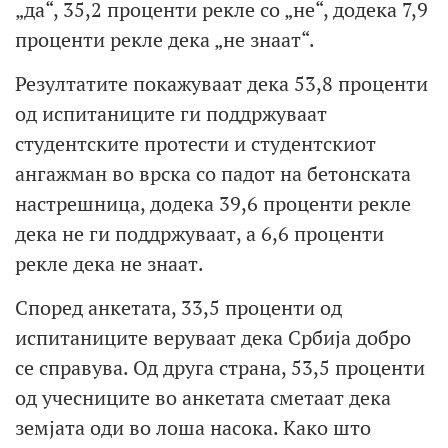
„да“, 35,2 проценти рекле со „не“, додека 7,9
проценти рекле дека „не знаат“.
Резултатите покажуваат дека 53,8 проценти
од испитаниците ги поддржуваат
студентските протести и студентскиот
ангажман во врска со падот на бетонската
настрешница, додека 39,6 проценти рекле
дека не ги поддржуваат, а 6,6 проценти
рекле дека не знаат.
Според анкетата, 33,5 проценти од
испитаниците веруваат дека Србија добро
се справува. Од друга страна, 53,5 проценти
од учесниците во анкетата сметаат дека
земјата оди во лоша насока. Како што