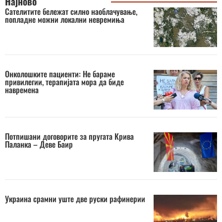
Најново
Сателитите бележат силно наоблачување,
попладне можни локални невремиња
Онколошките пациенти: Не бараме
привилегии, терапијата мора да биде
навремена
Потпишани договорите за пругата Крива
Паланка – Деве Баир
Украина срамни уште две руски рафинерии