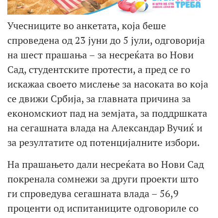
Учесниците во анкетата, која беше
спроведена од 23 јуни до 5 јули, одговорија
на шест прашања – за несреќата во Нови
Сад, студентските протести, а пред се го
искажаа своето мислење за насоката во која
се движи Србија, за главната причина за
економскиот пад на земјата, за поддршката
на сегашната влада на Александар Вучиќ и
за резултатите од потенцијалните избори.
На прашањето дали несреќата во Нови Сад
покренала сомнежи за други проекти што
ги спроведува сегашната влада – 56,9
проценти од испитаниците одговориле со