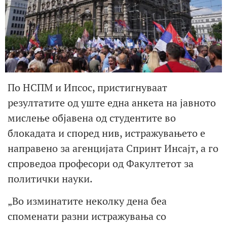
По НСПМ и Ипсос, пристигнуваат
резултатите од уште една анкета на јавното
мислење објавена од студентите во
блокадата и според нив, истражувањето е
направено за агенцијата Спринт Инсајт, а го
спроведоа професори од Факултетот за
политички науки.
„Во изминатите неколку дена беа
споменати разни истражувања со