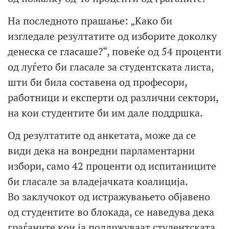
На последното прашање: „Како би
изгледале резултатите од изборите доколку
денеска се гласаше?“, повеќе од 54 проценти
од луѓето би гласале за студентската листа,
шти би била составена од професори,
работници и експерти од различни сектори,
на кои студентите би им дале поддршка.
Од резултатите од анкетата, може да се
види дека на вонредни парламентарни
избори, само 42 проценти од испитаниците
би гласале за владејачката коалиција.
Во заклучокот од истражувањето објавено
од студентите во блокада, се наведува дека
граѓаните кои ја поддржуваат студентската