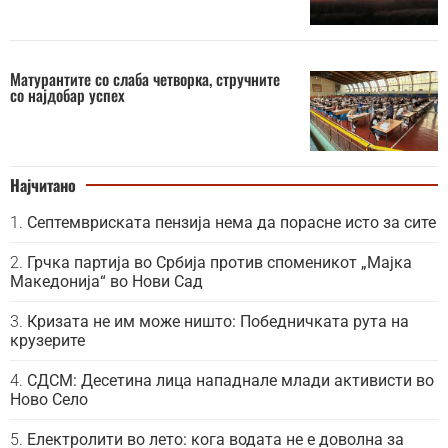
Матурантите со слаба четворка, стручните
со најдобар успех
Најчитано
Септемвриската пензија нема да порасне исто за сите
Грчка партија во Србија против споменикот „Мајка
Македонија“ во Нови Сад
Кризата не им може ништо: Победничката рута на
крузерите
СДСМ: Десетина лица нападнале млади активисти во
Ново Село
Електролити во лето: кога водата не е доволна за