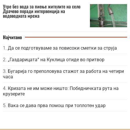
Утре без вода за пиење жителите на село
Драчево поради интервенција на
водоводната мрежа
Најчитано
Да се подготвуваме за повисоки сметки за струја
„Газдарицата“ на Куклица отиде во притвор
Бугарија го преполовува стажот за работа на четири
часа
Кризата не им може ништо: Победничката рута на
крузерите
Вака се дава прва помош при топлотен удар