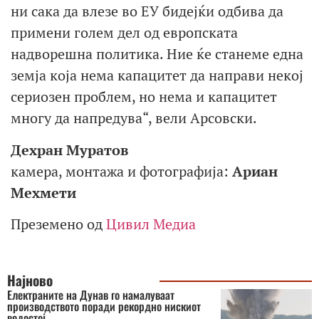
ни сака да влезе во ЕУ бидејќи одбива да
примени голем дел од европската
надворешна политика. Ние ќе станеме една
земја која нема капацитет да направи некој
сериозен проблем, но нема и капацитет
многу да напредува“, вели Арсовски.
Дехран Муратов
камера, монтажа и фотографија:
Ариан
Мехмети
Преземено од
Цивил Медиа
Најново
Електраните на Дунав го намалуваат
производството поради рекордно нискиот
водостој