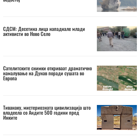
СДСМ: Десетина лица нападнале млади
активисти во Ново Село
Сателитските снимки откриваат драматично
намалување на Дунав поради сушата во
Европа
Тиванаку, мистериозната цивилизација што
владеела со Андите 500 години пред
Инките