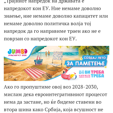
„Трајниот напредок на државата е
напредокот кон ЕУ. Ние немаме доволно
знаење, ние немаме доволно капацитет или
немаме доволно политичка волја тој
напредок да го направиме траен ако не е
поврзан со напредокот кон ЕУ.
Ако го пропуштиме овој воз 2028-2030,
мислам дека евроинтегративниот процесот
нема да застане, но ќе бидеме ставени во
втора шина како Србија, која всушност не