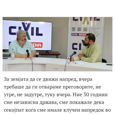
За земјата да се движи напред, вчера
требаше да ги отвараме преговорите, не
утре, не задутре, туку вчера. Ние 30 години
сме независна држава, сме покажале дека
секојпат кога сме имале клучен напредок во