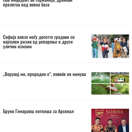
прелетаа над воена база
Софија влезе меѓу десетте градови со
најголем ризик од џепарење и други
улични измами
„Верувај ми, природно е“, повеќе не минува
Бруно Гимараеш потпиша за Арсенал