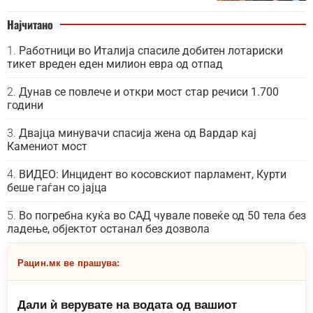
Најчитано
Работници во Италија спасиле добитен лотариски
тикет вреден еден милион евра од отпад
Дунав се повлече и откри мост стар речиси 1.700
години
Двајца минувачи спасија жена од Вардар кај
Камениот мост
ВИДЕО: Инцидент во косовскиот парламент, Курти
беше гаѓан со јајца
Во погребна куќа во САД чувале повеќе од 50 тела без
ладење, објектот останал без дозвола
Рацин.мк ве прашува:
Дали ѝ верувате на водата од вашиот