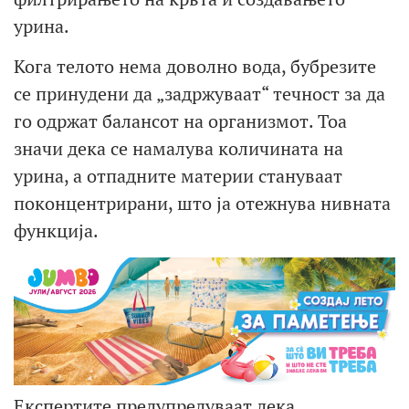
урина.
Кога телото нема доволно вода, бубрезите
се принудени да „задржуваат“ течност за да
го одржат балансот на организмот. Тоа
значи дека се намалува количината на
урина, а отпадните материи стануваат
поконцентрирани, што ја отежнува нивната
функција.
Експертите предупредуваат дека