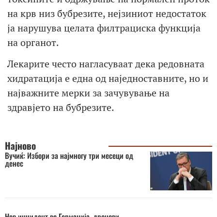
на крв низ бубрезите, нејзиниот недостаток
ја нарушува целата филтрациска функција
на органот.
Лекарите често нагласуваат дека редовната
хидратација е една од наједноставните, но и
најважните мерки за зачувување на
здравјето на бубрезите.
Најново
Вучиќ: Избори за најмногу три месеци од
денес
Нов инцидент во Германија, дронови