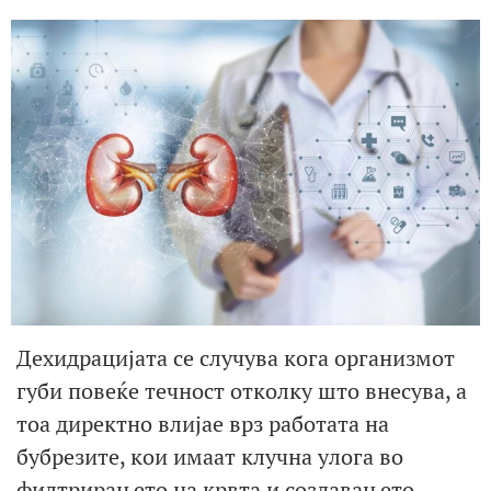
Дехидрацијата се случува кога организмот
губи повеќе течност отколку што внесува, а
тоа директно влијае врз работата на
бубрезите, кои имаат клучна улога во
филтрирањето на крвта и создавањето