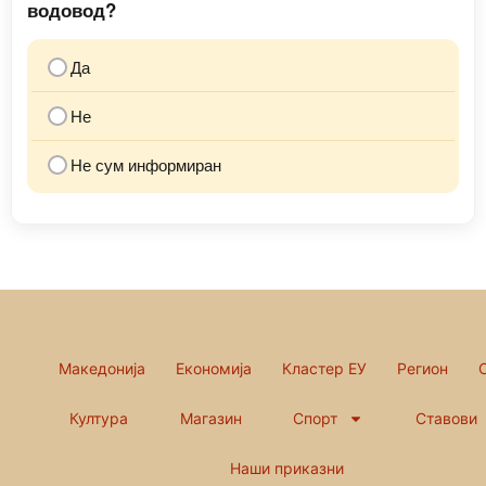
водовод?
Да
Не
Не сум информиран
Македонија
Економија
Кластер ЕУ
Регион
Култура
Магазин
Спорт
Ставови
Наши приказни