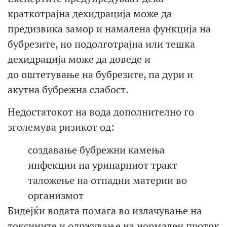
краткотрајна дехидрација може да
предизвика замор и намалена функција на
бубрезите, но подолготрајна или тешка
дехидрација може да доведе и
до оштетување на бубрезите, па дури и
акутна бубрежна слабост.
Недостатокот на вода дополнително го
зголемува ризикот од:
создавање бубрежни камења
инфекции на уринарниот тракт
таложење на отпадни материи во
организмот
Бидејќи водата помага во излачување на
токсините и одржување на нормален проток