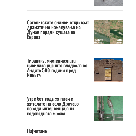
Сателитските снимки откриваат
драматично намалување на
Дунав поради сушата во
Европа
Тиванаку, мистериозната
цивилизација што владеела со
Андите 500 години пред
Инките
Утре без вода за пиење
жителите на село Драчево
поради интервенција на
водоводната мрежа
Најчитано