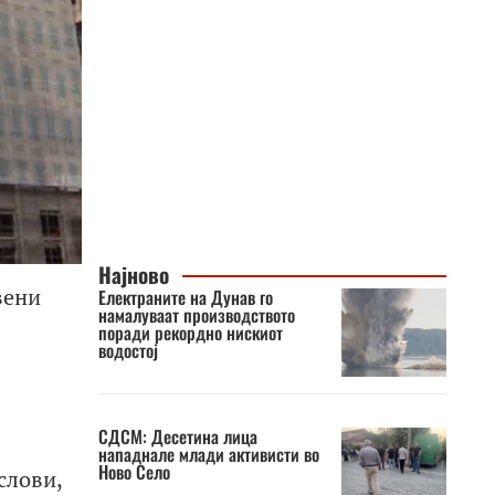
Најново
вени
Електраните на Дунав го
намалуваат производството
поради рекордно нискиот
водостој
СДСМ: Десетина лица
нападнале млади активисти во
Ново Село
слови,