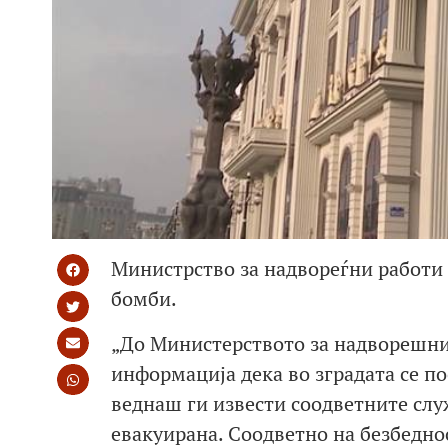
Министрство за надвореѓни работи 
бомби.
„До Министерството за надворешни
информација дека во зградата се п
веднаш ги извести соодветните слу
евакуирана. Соодветно на безбедно