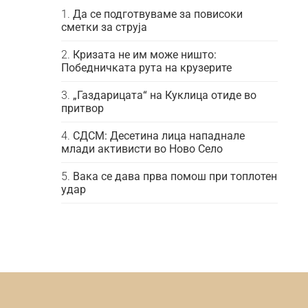
Да се подготвуваме за повисоки
сметки за струја
Кризата не им може ништо:
Победничката рута на крузерите
„Газдарицата“ на Куклица отиде во
притвор
СДСМ: Десетина лица нападнале
млади активисти во Ново Село
Вака се дава прва помош при топлотен
удар