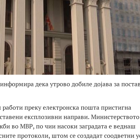
информира дека утрово добиле дојава за поста
 работи преку електронска пошта пристигна
оставени експлозивни направи. Министерството
жби во МВР, по чии насоки заградата е веднаш
сните протоколи, штом се создадат соодветни у