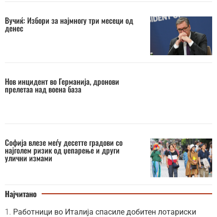
Вучиќ: Избори за најмногу три месеци од
денес
Нов инцидент во Германија, дронови
прелетаа над воена база
Софија влезе меѓу десетте градови со
најголем ризик од џепарење и други
улични измами
Најчитано
Работници во Италија спасиле добитен лотариски