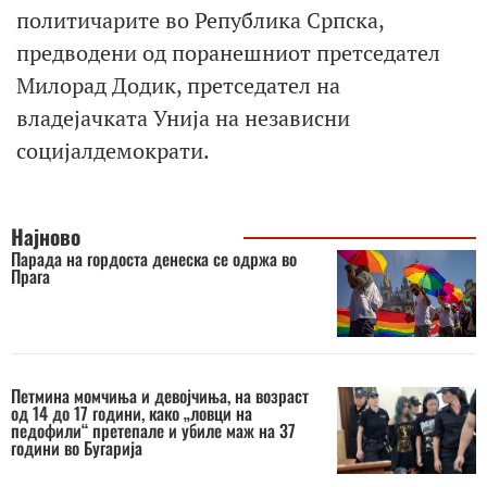
политичарите во Република Српска,
предводени од поранешниот претседател
Милорад Додик, претседател на
владејачката Унија на независни
социјалдемократи.
Најново
Парада на гордоста денеска се одржа во
Прага
Петмина момчиња и девојчиња, на возраст
од 14 до 17 години, како „ловци на
педофили“ претепале и убиле маж на 37
години во Бугарија