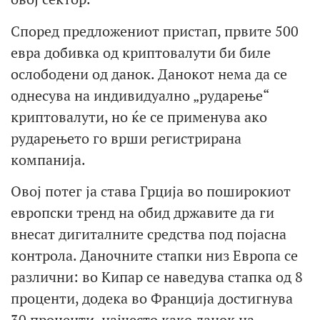
Според предложениот пристап, првите 500
евра добивка од криптовалути би биле
ослободени од данок. Данокот нема да се
однесува на индивидуално „рударење“
криптовалути, но ќе се применува ако
рударењето го врши регистрирана
компанија.
Овој потег ја става Грција во поширокиот
европски тренд на обид државите да ги
внесат дигиталните средства под појасна
контрола. Даночните стапки низ Европа се
различни: во Кипар се наведува стапка од 8
проценти, додека во Франција достигнува
30 проценти, најчесто како данок на