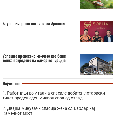
Бруно Гимараеш потпиша за Арсенал
Успешно пренесено момчето кое беше
тешко повредено на одмор во Турција
Најчитано
Работници во Италија спасиле добитен лотариски
тикет вреден еден милион евра од отпад
Двајца минувачи спасија жена од Вардар кај
Камениот мост