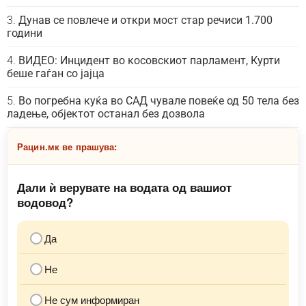
Дунав се повлече и откри мост стар речиси 1.700
години
ВИДЕО: Инцидент во косовскиот парламент, Курти
беше гаѓан со јајца
Во погребна куќа во САД чувале повеќе од 50 тела без
ладење, објектот останал без дозвола
Рацин.мк ве прашува:
Дали ѝ верувате на водата од вашиот
водовод?
Да
Не
Не сум информиран