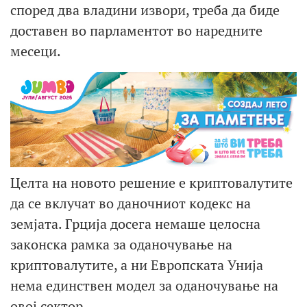
според два владини извори, треба да биде
доставен во парламентот во наредните
месеци.
Целта на новото решение е криптовалутите
да се вклучат во даночниот кодекс на
земјата. Грција досега немаше целосна
законска рамка за оданочување на
криптовалутите, а ни Европската Унија
нема единствен модел за оданочување на
овој сектор.