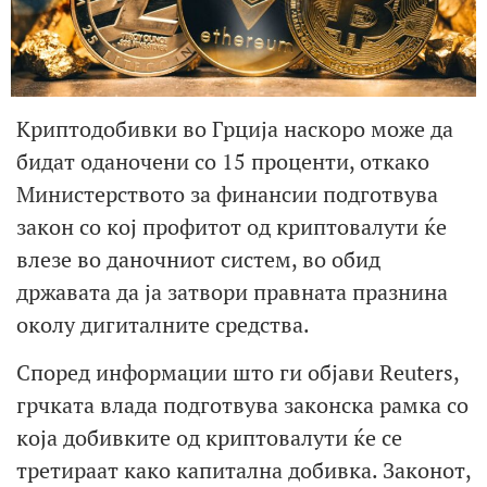
Криптодобивки во Грција наскоро може да
бидат оданочени со 15 проценти, откако
Министерството за финансии подготвува
закон со кој профитот од криптовалути ќе
влезе во даночниот систем, во обид
државата да ја затвори правната празнина
околу дигиталните средства.
Според информации што ги објави Reuters,
грчката влада подготвува законска рамка со
која добивките од криптовалути ќе се
третираат како капитална добивка. Законот,