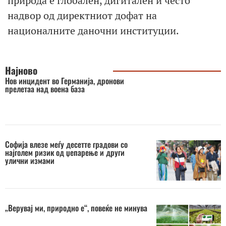
природа е глобален, дигитален и често
надвор од директниот дофат на
националните даночни институции.
Најново
Нов инцидент во Германија, дронови
прелетаа над воена база
Софија влезе меѓу десетте градови со
најголем ризик од џепарење и други
улични измами
„Верувај ми, природно е“, повеќе не минува