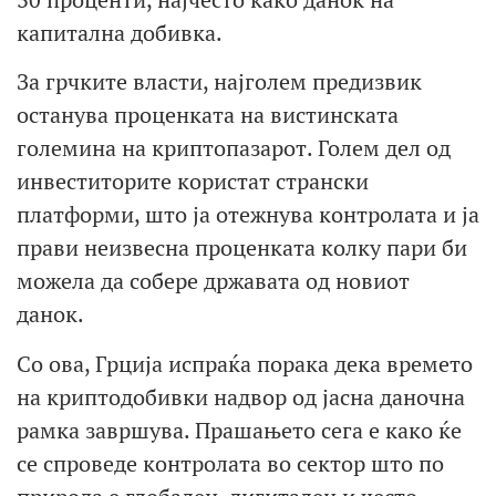
капитална добивка.
За грчките власти, најголем предизвик
останува проценката на вистинската
големина на криптопазарот. Голем дел од
инвеститорите користат странски
платформи, што ја отежнува контролата и ја
прави неизвесна проценката колку пари би
можела да собере државата од новиот
данок.
Со ова, Грција испраќа порака дека времето
на криптодобивки надвор од јасна даночна
рамка завршува. Прашањето сега е како ќе
се спроведе контролата во сектор што по