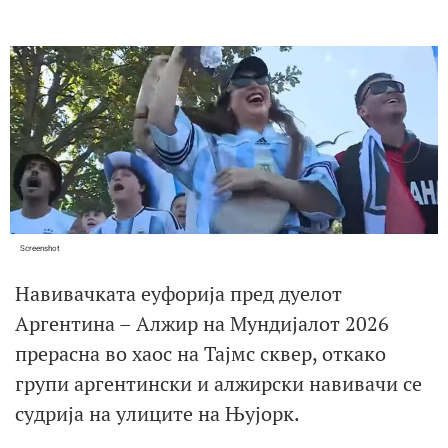
Screenshot
Навивачката еуфорија пред дуелот
Аргентина – Алжир на Мундијалот 2026
прерасна во хаос на Тајмс сквер, откако
групи аргентински и алжирски навивачи се
судрија на улиците на Њујорк.