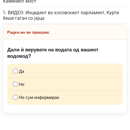
Камениот мост
ВИДЕО: Инцидент во косовскиот парламент, Курти
беше гаѓан со јајца
Рацин.мк ве прашува:
Дали ѝ верувате на водата од вашиот
водовод?
Да
Не
Не сум информиран