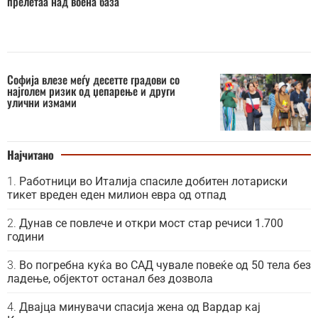
прелетаа над воена база
Софија влезе меѓу десетте градови со
најголем ризик од џепарење и други
улични измами
Најчитано
Работници во Италија спасиле добитен лотариски
тикет вреден еден милион евра од отпад
Дунав се повлече и откри мост стар речиси 1.700
години
Во погребна куќа во САД чувале повеќе од 50 тела без
ладење, објектот останал без дозвола
Двајца минувачи спасија жена од Вардар кај