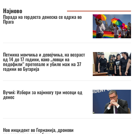
Најново
Парада на гордоста денеска се одржа во
Прага
Петмина момчиња и девојчиња, на возраст
од 14 до 17 години, како „ловци на
педофили“ претепале и убиле маж на 37
години во Бугарија
Вучиќ: Избори за најмногу три месеци од
денес
Нов инцидент во Германија, дронови