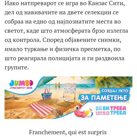
Иако натпреварот се игра во Канзас Сити,
дел од навивачите на двете селекции се
собраа на едно од најпознатите места во
светот, каде што атмосферата брзо излегла
од контрола. Според објавените снимки,
имало туркање и физичка пресметка, по
што реагирала полицијата и ги раздвоила
групите.
Franchement, qui est surpris