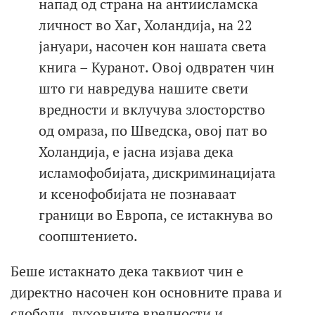
напад од страна на антиисламска
личност во Хаг, Холандија, на 22
јануари, насочен кон нашата света
книга – Куранот. Овој одвратен чин
што ги навредува нашите свети
вредности и вклучува злосторство
од омраза, по Шведска, овој пат во
Холандија, е јасна изјава дека
исламофобијата, дискриминацијата
и ксенофобијата не познаваат
граници во Европа, се истакнува во
соопштението.
Беше истакнато дека таквиот чин е
директно насочен кон основните права и
слободи, духовните вредности и