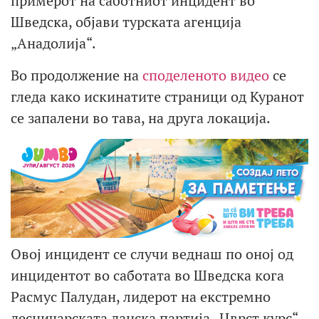
примерот на саботниот инцидент во
Шведска, објави турската агенција
„Анадолија“.
Во продолжение на
споделеното видео
се
гледа како искинатите страници од Куранот
се запалени во тава, на друга локација.
Овој инцидент се случи веднаш по оној од
инцидентот во саботата во Шведска кога
Расмус Палудан, лидерот на екстремно
десничарската данска партија „Цврст курс“