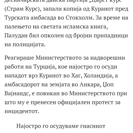
(Страм Курс), запали копија од Куранот пред
Турската амбасада во Стокхолм. За време на
палењето на светата исламска книга,
Палудан бил опколен од бројни припадници
на полицијата.
Реагираше Министерството за надворешни
работи на Турција, кое најостро го осуди
нападот врз Куранот во Хаг, Холандија, а
амбасадорот на земјата во Анкара, Џоп
Вајнандс, е повикан во Министерството при
што му е пренесен официјален протест за
инцидентот.
Најостро го осудуваме гнасниот