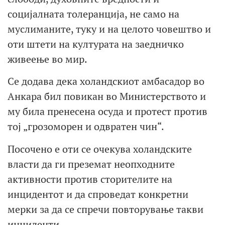
социјалната толеранција, не само на
муслиманите, туку и на целото човештво и
оти штети на културата на заедничко
живеење во мир.
Се додава дека холандскиот амбасадор во
Анкара бил повикан во Министерството и
му била пренесена осуда и протест против
тој „грозоморен и одвратен чин“.
Посочено е оти се очекува холандските
власти да ги преземат неопходните
активности против сторителите на
инцидентот и да спроведат конкретни
мерки за да се спречи повторување такви
инциденти.