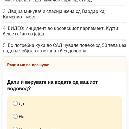
Двајца минувачи спасија жена од Вардар кај
Камениот мост
ВИДЕО: Инцидент во косовскиот парламент, Курти
беше гаѓан со јајца
Во погребна куќа во САД чувале повеќе од 50 тела без
ладење, објектот останал без дозвола
Рацин.мк ве прашува:
Дали ѝ верувате на водата од вашиот
водовод?
Да
Не