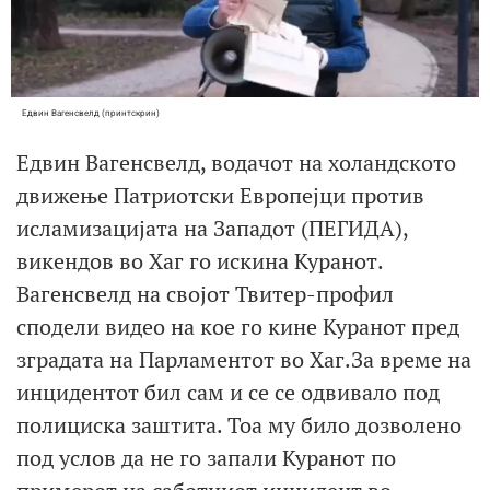
Едвин Вагенсвелд (принтскрин)
Едвин Вагенсвелд, водачот на холандското
движење Патриотски Европејци против
исламизацијата на Западот (ПЕГИДА),
викендов во Хаг го искина Куранот.
Вагенсвелд на својот Твитер-профил
сподели видео на кое го кине Куранот пред
зградата на Парламентот во Хаг.За време на
инцидентот бил сам и се се одвивало под
полициска заштита. Тоа му било дозволено
под услов да не го запали Куранот по