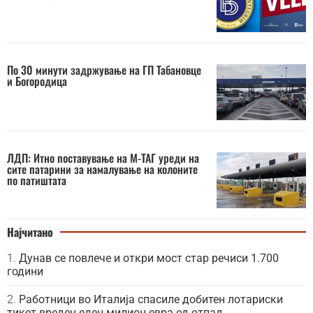
По 30 минути задржување на ГП Табановце
и Богородица
ЛДП: Итно поставување на М-ТАГ уреди на
сите патарини за намалување на колоните
по патиштата
Најчитано
Дунав се повлече и откри мост стар речиси 1.700
години
Работници во Италија спасиле добитен лотариски
тикет вреден еден милион евра од отпад