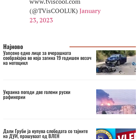
www.tviscool.com
(@TVisCOOLUK)
January
23, 2023
Најново
Уапсено едно лице за вчерашната
сообраќајка во која загина 19 годишен возач
на мотоцикл
Украина погоди две големи руски
рафинерии
Дали Груби ја купува слободата со тајните
на ДУИ, прашуваат од ВЛЕН