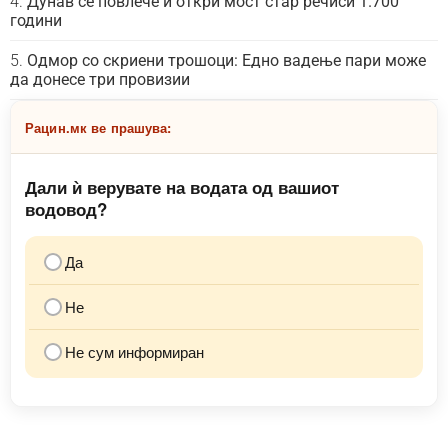
Дунав се повлече и откри мост стар речиси 1.700
години
Одмор со скриени трошоци: Едно вадење пари може
да донесе три провизии
Рацин.мк ве прашува:
Дали ѝ верувате на водата од вашиот
водовод?
Да
Не
Не сум информиран