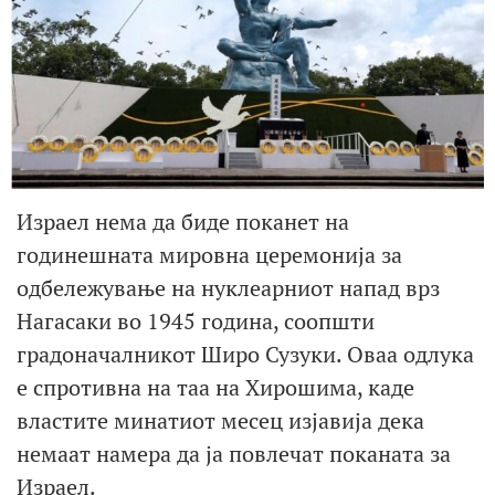
Израел нема да биде поканет на
годинешната мировна церемонија за
одбележување на нуклеарниот напад врз
Нагасаки во 1945 година, соопшти
градоначалникот Широ Сузуки. Оваа одлука
е спротивна на таа на Хирошима, каде
властите минатиот месец изјавија дека
немаат намера да ја повлечат поканата за
Израел.