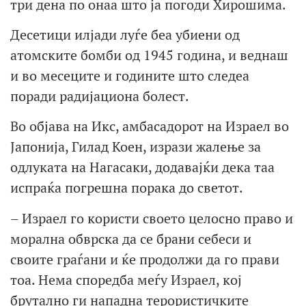
три дена по онаа што ја погоди Хирошима.
Десетици илјади луѓе беа убиени од
атомските бомби од 1945 година, и веднаш
и во месеците и годините што следеа
поради радијациона болест.
Во објава на Икс, амбасадорот на Израел во
Јапонија, Гилад Коен, изрази жалење за
одлуката на Нагасаки, додавајќи дека таа
испраќа погрешна порака до светот.
– Израел го користи своето целосно право и
морална обврска да се брани себеси и
своите граѓани и ќе продолжи да го прави
тоа. Нема споредба меѓу Израел, кој
брутално ги нападна терористичките