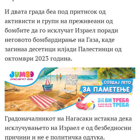
И двата града беа под притисок од
активисти и групи на преживеани од
бомбите да го исклучат Израел поради
неговото бомбардирање на Газа, каде
загинаа десетици илјади Палестинци од
октомври 2023 година.
Градоначалникот на Нагасаки истакна дека
исклучувањето на Израел е од безбедносни
причини и не е политичка одлука.