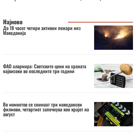
Најново
До 18 часот четири активни пожари низ
Македонија
ФАО алармира: Светските цени на храната
највисоки во последните три години
Во момнетов се снимаат три македонски
филмови, четвртиот започнува кон крајот на
август