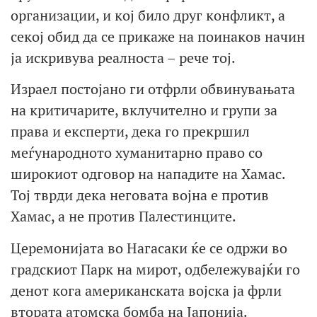
организации, и кој било друг конфликт, а
секој обид да се прикаже на поинаков начин
ја искривува реалноста – рече тој.
Израел постојано ги отфрли обвинувањата
на критичарите, вклучително и групи за
права и експерти, дека го прекршил
меѓународното хуманитарно право со
широкиот одговор на нападите на Хамас.
Тој тврди дека неговата војна е против
Хамас, а не против Палестинците.
Церемонијата во Нагасаки ќе се одржи во
градскиот Парк на мирот, одбележувајќи го
денот кога американската војска ја фрли
втората атомска бомба на Јапонија.