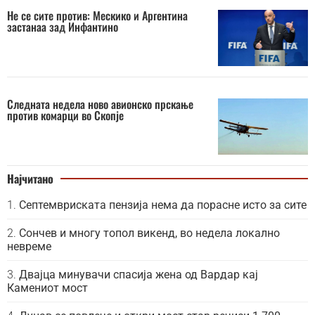
Не се сите против: Мескико и Аргентина
застанаа зад Инфантино
Следната недела ново авионско прскање
против комарци во Скопје
Најчитано
Септемвриската пензија нема да порасне исто за сите
Сончев и многу топол викенд, во недела локално
невреме
Двајца минувачи спасија жена од Вардар кај
Камениот мост