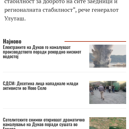
стабилност за доброто на сите заедници и
регионалната стабилност“, рече генералот
Улуташ.
Најново
Електраните на Дунав го намалуваат
производството поради рекордно нискиот
водостој
СДСМ: Десетина лица нападнале млади
активисти во Ново Село
Сателитските снимки откриваат драматично
намалување на Дунав поради сушата во
Европа