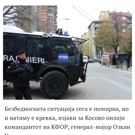
Безбедносната ситуација сега е помирна, но
и натаму е кревка, изјави за Косово онлајн
командантот на КФОР, генерал-мајор Озкан