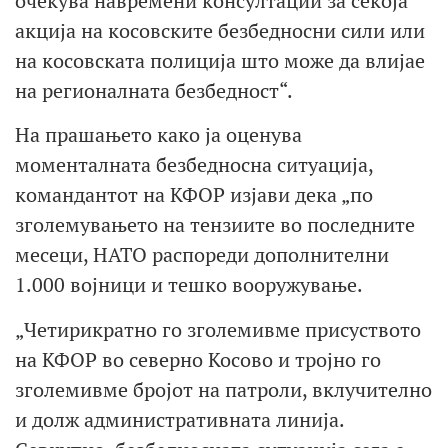
очекува навремени консултации за секоја
акција на косовските безбедносни сили или
на косовската полиција што може да влијае
на регионалната безбедност“.
На прашањето како ја оценува
моменталната безбедносна ситуација,
командантот на КФОР изјави дека „по
зголемувањето на тензиите во последните
месеци, НАТО распореди дополнителни
1.000 војници и тешко вооружување.
„Четирикратно го зголемивме присуството
на КФОР во северно Косово и тројно го
зголемивме бројот на патроли, вклучително
и долж административната линија.