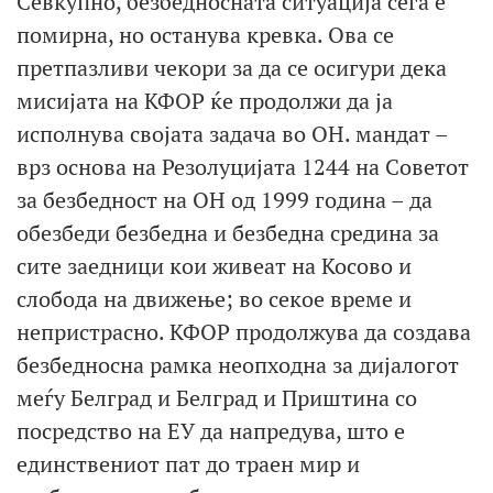
Севкупно, безбедносната ситуација сега е
помирна, но останува кревка. Ова се
претпазливи чекори за да се осигури дека
мисијата на КФОР ќе продолжи да ја
исполнува својата задача во ОН. мандат –
врз основа на Резолуцијата 1244 на Советот
за безбедност на ОН од 1999 година – да
обезбеди безбедна и безбедна средина за
сите заедници кои живеат на Косово и
слобода на движење; во секое време и
непристрасно. КФОР продолжува да создава
безбедносна рамка неопходна за дијалогот
меѓу Белград и Белград и Приштина со
посредство на ЕУ да напредува, што е
единствениот пат до траен мир и