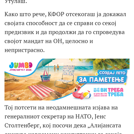
Утулаш.
Како што рече, КФОР отсекогаш ја докажал
својата способност да се справи со секој
предизвик и да продолжи да го спроведува
својот мандат на ОН, целосно и
непристрасно.
Тој потсети на неодамнешната изјава на
генералниот секретар на НАТО, Јенс
Столтенберг, кој посочи дека „Алијансата