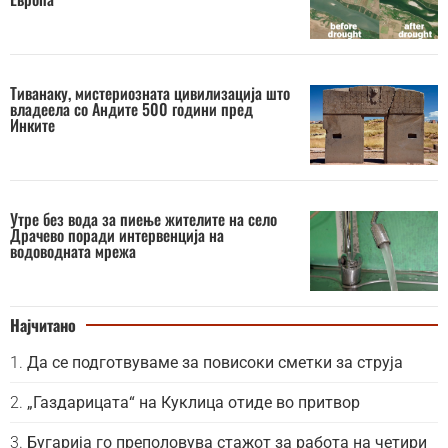
Тиванаку, мистериозната цивилизација што
владеела со Андите 500 години пред
Инките
Утре без вода за пиење жителите на село
Драчево поради интервенција на
водоводната мрежа
Најчитано
Да се подготвуваме за повисоки сметки за струја
„Газдарицата“ на Куклица отиде во притвор
Бугарија го преполовува стажот за работа на четири