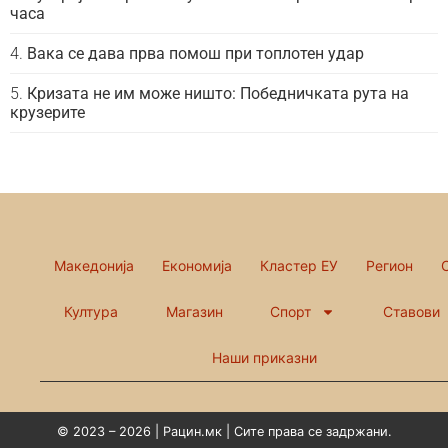
часа
Вака се дава прва помош при топлотен удар
Кризата не им може ништо: Победничката рута на
крузерите
Македонија
Економија
Кластер ЕУ
Регион
Култура
Магазин
Спорт
Ставови
Наши приказни
© 2023 – 2026 | Рацин.мк | Сите права се задржани.