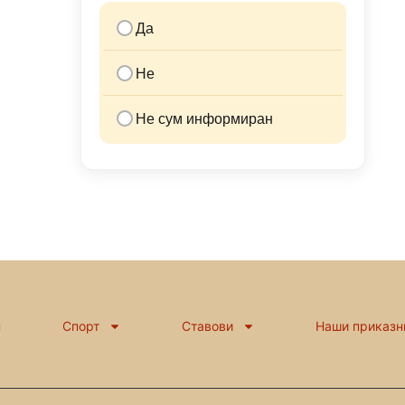
Да
Не
Не сум информиран
н
Спорт
Ставови
Наши приказн