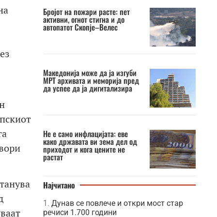
на
Бројот на пожари расте: пет
активни, огнот стигна и до
автопатот Скопје–Велес
ез
Македонија може да ја изгуби
МРТ архивата и меморија пред
да успее да ја дигитализира
н
опскиот
та
Не е само инфлацијата: еве
како државата ви зема дел од
твори
приходот и кога цените не
растат
станува
Најчитано
д
Дунав се повлече и откри мост стар
уваат
речиси 1.700 години