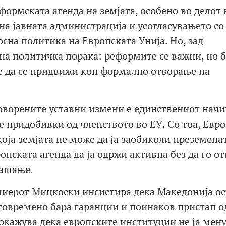
формската агенда на земјата, особено во делот 
на јавната администрација и усогласувањето со
сна политика на Европската Унија. Но, зад
на политичка порака: реформите се важни, но б
е да се придвижи кон формално отворање на
оворените уставни измени е единствениот начи
е придобивки од членството во ЕУ. Со тоа, Евр
која земјата не може да ја заобиколи преземена
опската агенда да ја одржи активна без да го о
рашање.
миерот Мицкоски инсистира дека Македонија о
стовремено бара гаранции и поинаков пристап о
покажува дека европските институции не ја мен