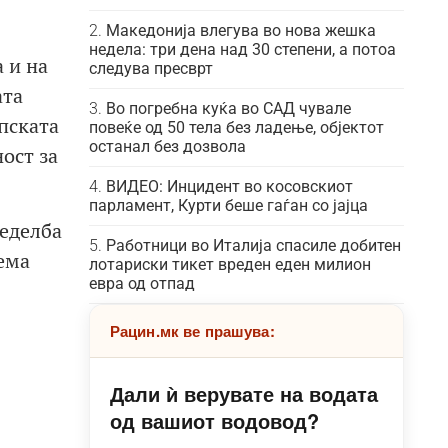
Македонија влегува во нова жешка
недела: три дена над 30 степени, а потоа
 и на
следува пресврт
ата
Во погребна куќа во САД чувале
пската
повеќе од 50 тела без ладење, објектот
останал без дозвола
ост за
ВИДЕО: Инцидент во косовскиот
парламент, Курти беше гаѓан со јајца
ределба
Работници во Италија спасиле добитен
нема
лотариски тикет вреден еден милион
евра од отпад
Рацин.мк ве прашува:
Дали ѝ верувате на водата
од вашиот водовод?