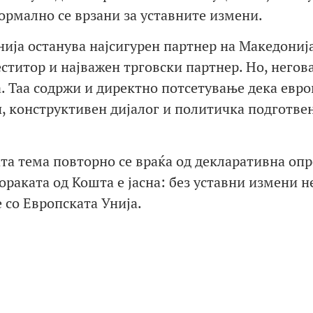
ормално се врзани за уставните измени.
ија останува најсигурен партнер на Македонија
ститор и најважен трговски партнер. Но, негов
а. Таа содржи и директно потсетување дека евро
, конструктивен дијалог и политичка подготвен
ата тема повторно се враќа од декларативна оп
ораката од Кошта е јасна: без уставни измени 
со Европската Унија.