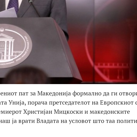
ениот пат за Македонија формално да ги отвор
та Унија, порача претседателот на Европскиот с
емиерот Христијан Мицкоски и македонските
наш ја врати Владата на условот што таа полити