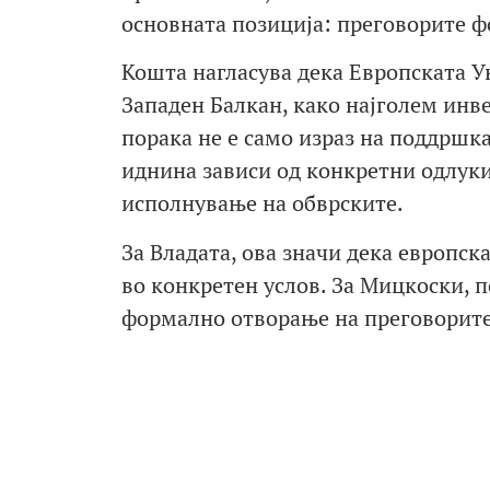
основната позиција: преговорите ф
Кошта нагласува дека Европската Ун
Западен Балкан, како најголем инве
порака не е само израз на поддршк
иднина зависи од конкретни одлуки
исполнување на обврските.
За Владата, ова значи дека европск
во конкретен услов. За Мицкоски, п
формално отворање на преговорите 