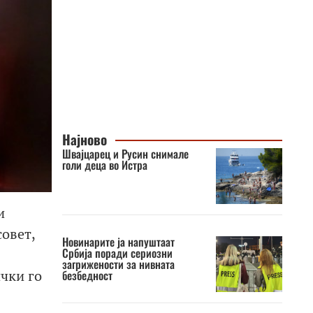
Најново
Швајцарец и Русин снимале
голи деца во Истра
и
овет,
Новинарите ја напуштаат
Србија поради сериозни
загрижености за нивната
чки го
безбедност