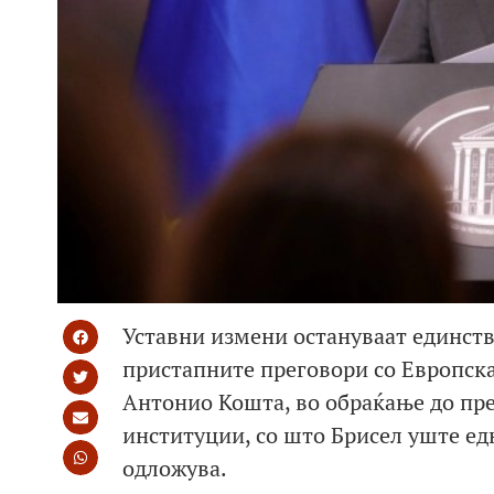
Уставни измени остануваат единств
пристапните преговори со Европска
Антонио Кошта, во обраќање до пр
институции, со што Брисел уште ед
одложува.