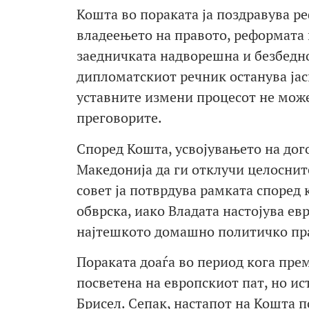
Кошта во пораката ја поздравува ре
владеењето на правото, реформата 
заедничката надворешна и безбедно
дипломатскиот речник останува јас
уставните измени процесот не мож
преговорите.
Според Кошта, усвојувањето на дог
Македонија да ги отклучи целоснит
совет ја потврдува рамката според 
обврска, иако Владата настојува евр
најтешкото домашно политичко п
Пораката доаѓа во период кога пре
посветена на европскиот пат, но и
Брисел. Сепак, настапот на Кошта 