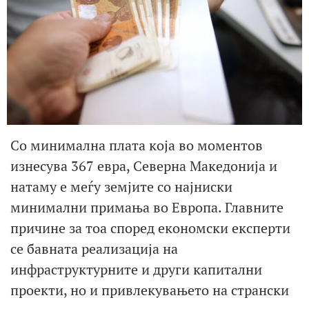
Со минимална плата која во моментов
изнесува 367 евра, Северна Македонија и
натаму е меѓу земјите со најниски
минимални примања во Европа. Главните
причине за тоа според економски експерти
се бавната реализација на
инфраструктурните и други капитални
проекти, но и привлекувањето на странски