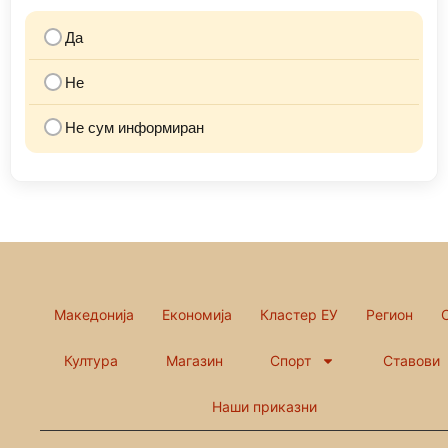
Да
Не
Не сум информиран
Македонија
Економија
Кластер ЕУ
Регион
Култура
Магазин
Спорт
Ставови
Наши приказни