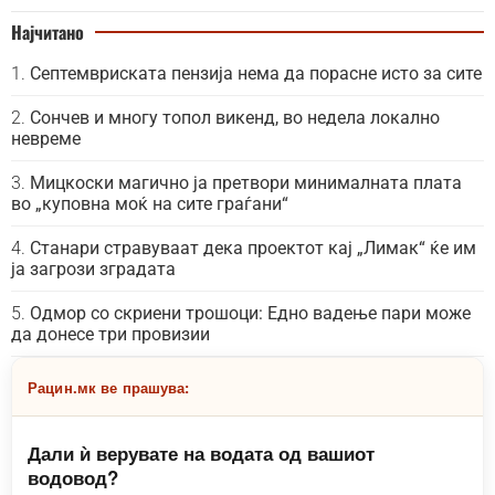
Најчитано
Септемвриската пензија нема да порасне исто за сите
Сончев и многу топол викенд, во недела локално
невреме
Мицкоски магично ја претвори минималната плата
во „куповна моќ на сите граѓани“
Станари стравуваат дека проектот кај „Лимак“ ќе им
ја загрози зградата
Одмор со скриени трошоци: Едно вадење пари може
да донесе три провизии
Рацин.мк ве прашува:
Дали ѝ верувате на водата од вашиот
водовод?