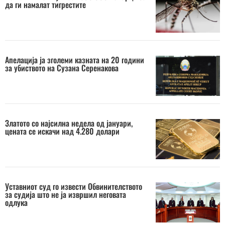
да ги намалат тигрестите
Апелација ја зголеми казната на 20 години
за убиството на Сузана Серенакова
Златото со најсилна недела од јануари,
цената се искачи над 4.280 долари
Уставниот суд го извести Обвинителството
за судија што не ја извршил неговата
одлука