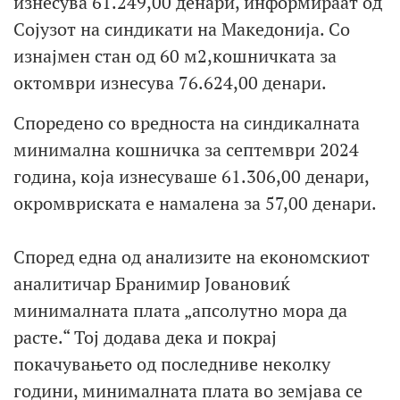
изнесува 61.249,00 денари, информираат од
Сојузот на синдикати на Македонија. Со
изнајмен стан од 60 м2,кошничката за
октомври изнесува 76.624,00 денари.
Споредено со вредноста на синдикалната
минимална кошничка за септември 2024
година, која изнесуваше 61.306,00 денари,
окромвриската е намалена за 57,00 денари.
Според една од анализите на економскиот
аналитичар Бранимир Јовановиќ
минималната плата „апсолутно мора да
расте.“ Тој додава дека и покрај
покачувањето од последниве неколку
години, минималната плата во земјава се