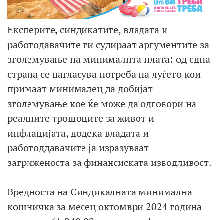
Експерите, синдикатите, владата и
работодавачите ги судираат аргументите за
зголемување на минималнта плата: од една
страна се нагласува потреба на луѓето кои
примаат минималец да добијат
зголемување кое ќе може да одговори на
реалните трошоците за живот и
инфлацијата, додека владата и
работоддавачите ја изразуваат
загриженоста за финансиската изводливост.
Вредноста на Синдикалната минимална
кошничка за месец октомври 2024 година