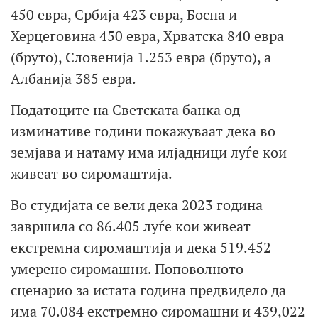
450 евра, Србија 423 евра, Босна и
Херцеговина 450 евра, Хрватска 840 евра
(бруто), Словенија 1.253 евра (бруто), а
Албанија 385 евра.
Податоците на Светската банка од
изминативе години покажуваат дека во
земјава и натаму има илјадници луѓе кои
живеат во сиромаштија.
Во студијата се вели дека 2023 година
завршила со 86.405 луѓе кои живеат
екстремна сиромаштија и дека 519.452
умерено сиромашни. Поповолното
сценарио за истата година предвидело да
има 70.084 екстремно сиромашни и 439,022