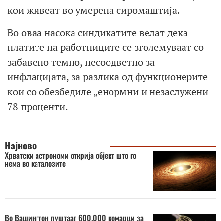
кои живеат во умерена сиромаштија.
Во оваа насока синдикатите велат дека
платите на работниците се зголемуваат со
забавено темпо, несоодветно за
инфлацијата, за разлика од функционерите
кои со обезбедиле „енормни и незаслужени
78 проценти.
Најново
Хрватски астрономи открија објект што го
нема во каталозите
Во Вашингтон пуштаат 600.000 комарци за