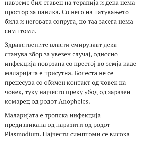
навреме бил ставен на терапија и дека нема
простор за паника. Со него на патувањето
била и неговата сопруга, но таа засега нема
симптоми.
Здравствените власти смируваат дека
станува збор за увезен случај, односно
инфекција поврзана со престој во земја каде
маларијата е присутна. Болеста не се
пренесува со обичен контакт од човек на
човек, туку најчесто преку убод од заразен
комарец од родот Anopheles.
Маларијата е тропска инфекција
предизвикана од паразити од родот
Plasmodium. Најчести симптоми се висока