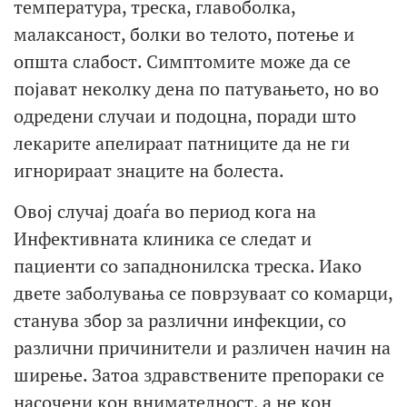
температура, треска, главоболка,
малаксаност, болки во телото, потење и
општа слабост. Симптомите може да се
појават неколку дена по патувањето, но во
одредени случаи и подоцна, поради што
лекарите апелираат патниците да не ги
игнорираат знаците на болеста.
Овој случај доаѓа во период кога на
Инфективната клиника се следат и
пациенти со западнонилска треска. Иако
двете заболувања се поврзуваат со комарци,
станува збор за различни инфекции, со
различни причинители и различен начин на
ширење. Затоа здравствените препораки се
насочени кон внимателност, а не кон