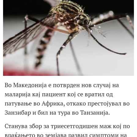
Во Македонија е потврден нов случај на
маларија кај пациент кој се вратил од
патување во Африка, откако престојувал во
Занзибар и бил на тура во Танзанија.
Станува збор за триесетгодишен маж кој по
враќањето во земјава развил симптоми на