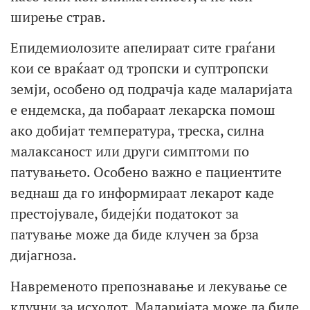
ширење страв.
Епидемиолозите апелираат сите граѓани
кои се враќаат од тропски и суптропски
земји, особено од подрачја каде маларијата
е ендемска, да побараат лекарска помош
ако добијат температура, треска, силна
малаксаност или други симптоми по
патувањето. Особено важно е пациентите
веднаш да го информираат лекарот каде
престојувале, бидејќи податокот за
патување може да биде клучен за брза
дијагноза.
Навременото препознавање и лекување се
клучни за исходот. Маларијата може да биде