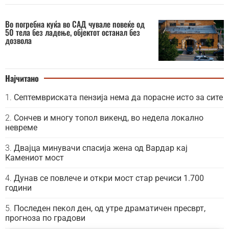
Во погребна куќа во САД чувале повеќе од
50 тела без ладење, објектот останал без
дозвола
Најчитано
Септемвриската пензија нема да порасне исто за сите
Сончев и многу топол викенд, во недела локално
невреме
Двајца минувачи спасија жена од Вардар кај
Камениот мост
Дунав се повлече и откри мост стар речиси 1.700
години
Последен пекол ден, од утре драматичен пресврт,
прогноза по градови