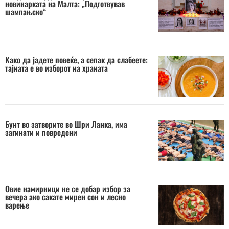
новинарката на Малта: „Подготвував
шампањско“
Како да јадете повеќе, а сепак да слабеете:
тајната е во изборот на храната
Бунт во затворите во Шри Ланка, има
загинати и повредени
Овие намирници не се добар избор за
вечера ако сакате мирен сон и лесно
варење