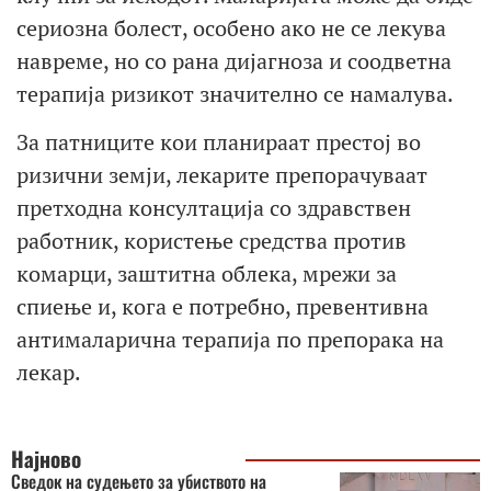
сериозна болест, особено ако не се лекува
навреме, но со рана дијагноза и соодветна
терапија ризикот значително се намалува.
За патниците кои планираат престој во
ризични земји, лекарите препорачуваат
претходна консултација со здравствен
работник, користење средства против
комарци, заштитна облека, мрежи за
спиење и, кога е потребно, превентивна
антималарична терапија по препорака на
лекар.
Најново
Сведок на судењето за убиството на