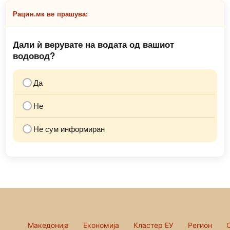
Рацин.мк ве прашува:
Дали ѝ верувате на водата од вашиот
водовод?
Да
Не
Не сум информиран
Македонија
Економија
Кластер ЕУ
Регион