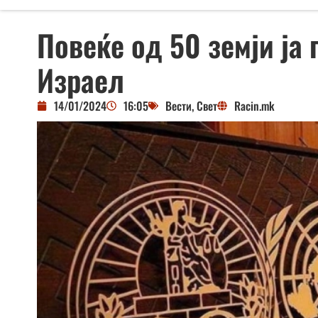
Повеќе од 50 земји ја
Израел
14/01/2024
16:05
Вести
,
Свет
Racin.mk