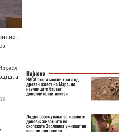
јзиниот
рз
Израел
Најново
оцид, а
НАСА откри можни траги од
древен живот на Марс, но
научниците бараат
дополнителни докази
на
Ладно освежување за жешките
денови: животните во
скопската Зоолошка уживаат во
о
овошни сладоледи