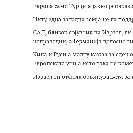
Европа само Турција јавно ја израз
Ниту една западна земја не ги под
САД, близок сојузник на Израел, ги
неправедни, а Германија целосно ги
Кина и Русија малку кажаа за еден 
Европската унија исто така не ком
Израел ги отфрла обвинувањата за 