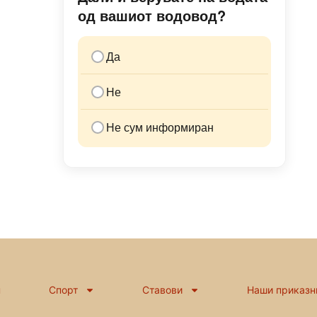
од вашиот водовод?
Да
Не
Не сум информиран
н
Спорт
Ставови
Наши приказн