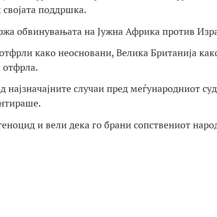
и својата поддршка.
држа обвинувањата на Јужна Африка против Изр
 отфрли како неосновани, Велика Британија как
 отфрла.
од најзначајните случаи пред меѓународниот суд
ентираше.
геноцид и вели дека го брани сопствениот наро