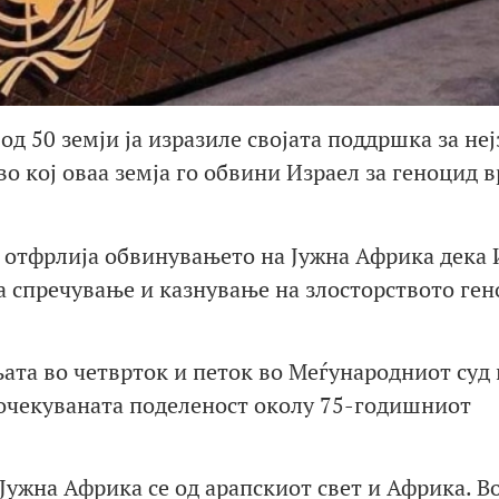
д 50 земји ја изразиле својата поддршка за не
во кој оваа земја го обвини Израел за геноцид в
о отфрлија обвинувањето на Јужна Африка дека 
а спречување и казнување на злосторството ген
њата во четврток и петок во Меѓународниот суд 
 очекуваната поделеност околу 75-годишниот
Јужна Африка се од арапскиот свет и Африка. В