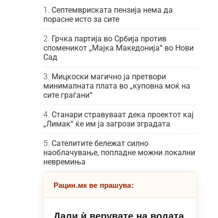
Септемвриската пензија нема да
порасне исто за сите
Грчка партија во Србија против
споменикот „Мајка Македонија“ во Нови
Сад
Мицкоски магично ја претвори
минималната плата во „куповна моќ на
сите граѓани“
Станари стравуваат дека проектот кај
„Лимак“ ќе им ја загрози зградата
Сателитите бележат силно
наоблачување, попладне можни локални
невремиња
Рацин.мк ве прашува:
Дали ѝ верувате на водата