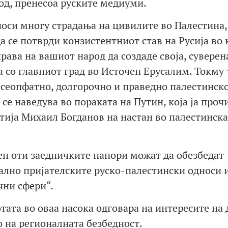
од, пренесоа руските медиуми.
носи многу страдања на цивилите во Палестина,
а се потврди конзистентниот став на Русија во 
ава на вашиот народ да создаде своја, суверен
 со главниот град во Источен Ерусалим. Токму 
 сеопфатно, долгорочно и праведно палестинск
се наведува во пораката на Путин, која ја проч
ија Михаил Богданов на настан во палестинска
рен оти заедничките напори можат да обезбедат
ално пријателските руско-палестински односи 
чни сфери“.
тата во оваа насока одговара на интересите на 
о на регионалната безбедност.