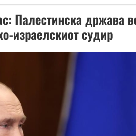
ас: Палестинска држава во
ко-израелскиот судир