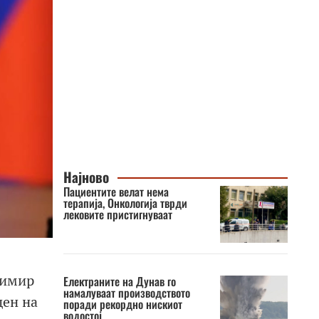
Најново
Пациентите велат нема
терапија, Онкологија тврди
лековите пристигнуваат
димир
Електраните на Дунав го
намалуваат производството
ден на
поради рекордно нискиот
водостој