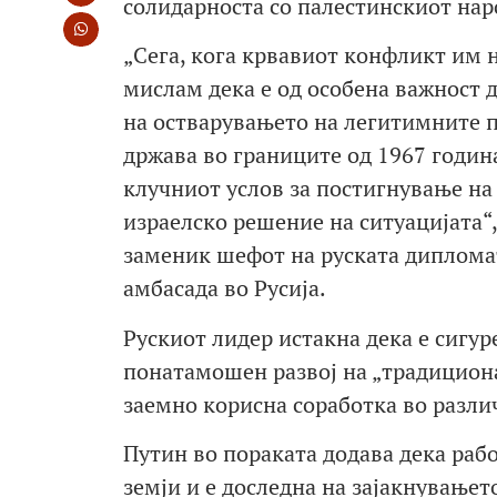
солидарноста со палестинскиот нар
„Сега, кога крвавиот конфликт им 
мислам дека е од особена важност д
на остварувањето на легитимните пр
држава во границите од 1967 година
клучниот услов за постигнување на
израелско решение на ситуацијата“, 
заменик шефот на руската дипломат
амбасада во Русија.
Рускиот лидер истакна дека е сигу
понатамошен развој на „традицион
заемно корисна соработка во разли
Путин во пораката додава дека рабо
земји и е доследна на зајакнувањет