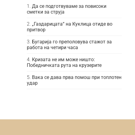
Да се подготвуваме за повисоки
сметки за струја
„Газдарицата“ на Куклица отиде во
притвор
Бугарија го преполовува стажот за
работа на четири часа
Кризата не им може ништо:
Победничката рута на крузерите
Вака се дава прва помош при топлотен
удар