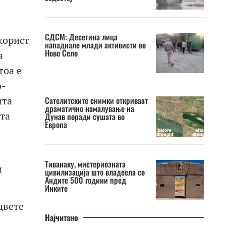
СДСМ: Десетина лица
корист
нападнале млади активисти во
Ново Село
а
тоа е
о-
ита
Сателитските снимки откриваат
драматично намалување на
та
Дунав поради сушата во
Европа
Тиванаку, мистериозната
и
цивилизација што владеела со
Андите 500 години пред
Инките
двете
Најчитано