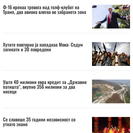
Ф-16 кренаа тревога над голф-клубот на
Трамп, два авиона влегоа во забранета зона
Хутите повторно ја нападнаа Мока: Седум
загинати и 30 повредени
Уште 40 милиони евра кредит за „Државни
патишта“, вкупно 356 милиони за два
месеци
Се славеше 35 години независност со
утнато знаме