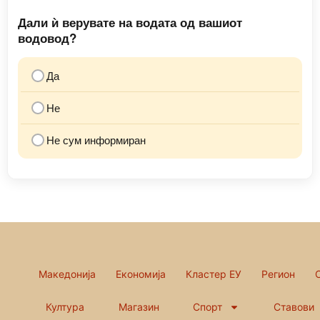
Дали ѝ верувате на водата од вашиот
водовод?
Да
Не
Не сум информиран
Македонија
Економија
Кластер ЕУ
Регион
Култура
Магазин
Спорт
Ставови