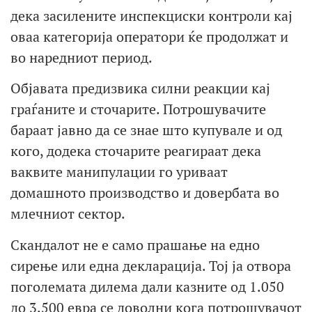
дека засилените инспекциски контроли кај
оваа категорија оператори ќе продолжат и
во наредниот период.
Објавата предизвика силни реакции кај
граѓаните и сточарите. Потрошувачите
бараат јавно да се знае што купувале и од
кого, додека сточарите реагираат дека
ваквите манипулации го уриваат
домашното производство и довербата во
млечниот сектор.
Скандалот не е само прашање на едно
сирење или една декларација. Тој ја отвора
поголемата дилема дали казните од 1.050
до 3.500 евра се доволни кога потрошувачот