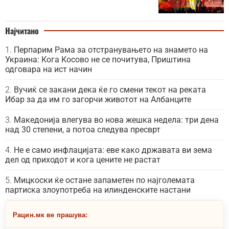
Најчитано
Перпарим Рама за отстранувањето на знамето на
Украина: Кога Косово не се почитува, Приштина
одговара на ист начин
Вучиќ се закани дека ќе го смени текот на реката
Ибар за да им го загорчи животот на Албанците
Македонија влегува во нова жешка недела: три дена
над 30 степени, а потоа следува пресврт
Не е само инфлацијата: еве како државата ви зема
дел од приходот и кога цените не растат
Мицкоски ќе остане запаметен по најголемата
партиска злоупотреба на илинденските настани
Рацин.мк ве прашува: