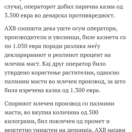
случај, операторот добил парична казна од
3.500 евра во денарска противвредност.
АХВ соопшти дека уште осум оператори,
производители и увозници, биле казнети со
по 1.050 евра поради разлика меѓу
декларираниот и реалниот процент на
млечна маст. Кај друг оператор било
утврдено користење растителни, односно
палмини масти во млечен производ, за што
била изречена казна од 1.300 евра.
Спорниот млечен производ со палмини
масти, во вкупна количина од 500
килограми, бил повлечен од промет и
нештетно уништен на депонија. АХВ најави