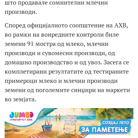
што продавале сомнителни млечни
производи.
Според официјалното соопштение на АХВ,
во рамки на вонредните контроли биле
земени 91 мостра од млеко, млечни
производи и сувомесни производи, од
домашно производство и од увоз. Засега се
комплетирани резултатите од тестираните
примероци млеко и млечни производи
земени од поголемите синџири на маркети
во земјата.