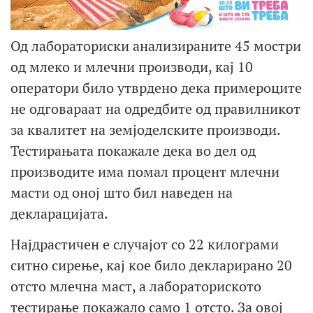
Од лабораториски анализираните 45 мостри
од млеко и млечни производи, кај 10
оператори било утврдено дека примероците
не одговараат на одредбите од правилникот
за квалитет на земјоделските производи.
Тестирањата покажале дека во дел од
производите има помал процент млечни
масти од оној што бил наведен на
декларацијата.
Најдрастичен е случајот со 22 килограми
ситно сирење, кај кое било декларирано 20
отсто млечна маст, а лабораториското
тестирање покажало само 1 отсто. За овој