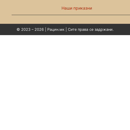
Наши приказни
© 2023 – 2026 | Рацин.мк | Сите права се задржани.