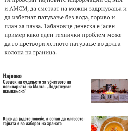
и АМСМ, да сметаат на можни задржувања и
да избегнат патување без вода, гориво и
план за пауза. Табановце денеска е јасен
пример како еден технички проблем може
да го претвори летното патување во долга
колона на граница.
Најново
Сведок на судењето за убиството на
новинарката на Малта: „Подготвував
шампањско“
Како да јадете повеќе, а сепак да слабеете:
тајната е во изборот на храната