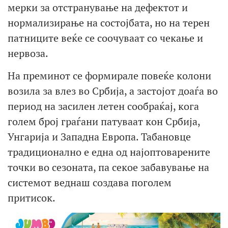
мерки за отстранување на дефектот и
нормализирање на состојбата, но на терен
патниците веќе се соочуваат со чекање и
нервоза.
На преминот се формирале повеќе колони
возила за влез во Србија, а застојот доаѓа во
период на засилен летен сообраќај, кога
голем број граѓани патуваат кон Србија,
Унгарија и Западна Европа. Табановце
традиционално е една од најоптоварените
точки во сезоната, па секое забавување на
системот веднаш создава поголем
притисок.