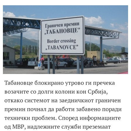
Табановце блокирано утрово ги пречека
возачите со долги колони кон Србија,
откако системот на заедничкиот граничен
премин почнал да работи забавено поради
технички проблем. Според информациите
од МВР, надлежните служби преземаат