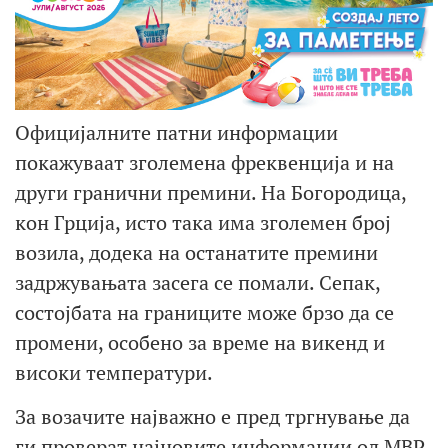
Официјалните патни информации
покажуваат зголемена фреквенција и на
други гранични премини. На Богородица,
кон Грција, исто така има зголемен број
возила, додека на останатите премини
задржувањата засега се помали. Сепак,
состојбата на границите може брзо да се
промени, особено за време на викенд и
високи температури.
За возачите најважно е пред тргнување да
ги проверат најновите информации од МВР