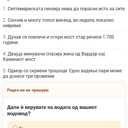
Септемвриската пензија нема да порасне исто за сите
Сончев и многу топол викенд, во недела локално
невреме
Дунав се повлече и откри мост стар речиси 1.700
години
Двајца минувачи спасија жена од Вардар кај
Камениот мост
Одмор со скриени трошоци: Едно вадење пари може
да донесе три провизии
Рацин.мк ве прашува:
Дали ѝ верувате на водата од вашиот
водовод?