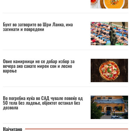
Бунт во затворите во Шри Ланка, има
загинати и повредени
Овие намирници не се добар избор за
вечера ако сакате мирен сон и лесно
варење
Во погребна куќа во САД чувале повеќе од
50 тела без ладење, објектот останал без
дозвола
Најчитано