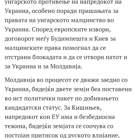
унгарското противење на напредокот на
Украина, особено поради прашањата за
правата на унгарското малцинство во
Украина. Според европските извори,
договорот меѓу Будимпешта и Киев за
малцинските права помогнал да се
отстрани блокадата и да се отвори патот и
за Украина и за Молдавија.
Молдавија во процесот се движи заедно со
Украина, бидејќи двете земји беа поставени
во ист политички пакет по добивањето
кандидатски статус. За Кишињев,
напредокот кон ЕУ има и безбедносна
тежина, бидејќи земјата се соочува со
постојан притисок од руското влијание,