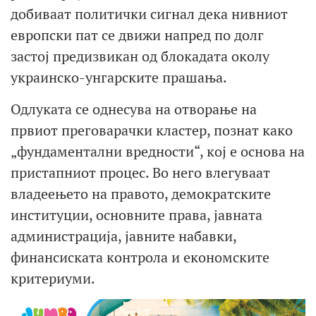
добиваат политички сигнал дека нивниот
европски пат се движи напред по долг
застој предизвикан од блокадата околу
украинско-унгарските прашања.
Одлуката се однесува на отворање на
првиот преговарачки кластер, познат како
„фундаментални вредности“, кој е основа на
пристапниот процес. Во него влегуваат
владеењето на правото, демократските
институции, основните права, јавната
администрација, јавните набавки,
финансиската контрола и економските
критериуми.