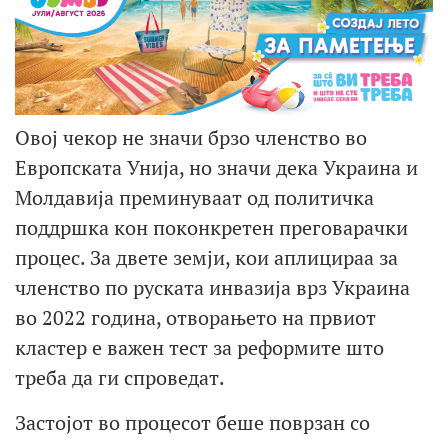
Овој чекор не значи брзо членство во
Европската Унија, но значи дека Украина и
Молдавија преминуваат од политичка
поддршка кон поконкретен преговарачки
процес. За двете земји, кои аплицираа за
членство по руската инвазија врз Украина
во 2022 година, отворањето на првиот
кластер е важен тест за реформите што
треба да ги спроведат.
Застојот во процесот беше поврзан со