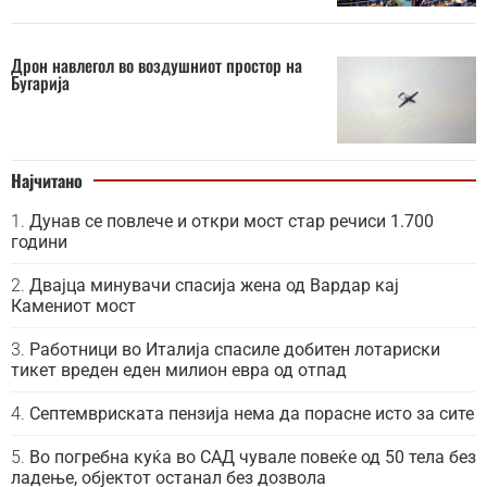
Дрон навлегол во воздушниот простор на
Бугарија
Најчитано
Дунав се повлече и откри мост стар речиси 1.700
години
Двајца минувачи спасија жена од Вардар кај
Камениот мост
Работници во Италија спасиле добитен лотариски
тикет вреден еден милион евра од отпад
Септемвриската пензија нема да порасне исто за сите
Во погребна куќа во САД чувале повеќе од 50 тела без
ладење, објектот останал без дозвола