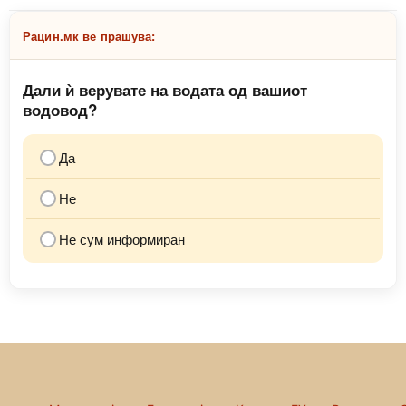
Рацин.мк ве прашува:
Дали ѝ верувате на водата од вашиот
водовод?
Да
Не
Не сум информиран