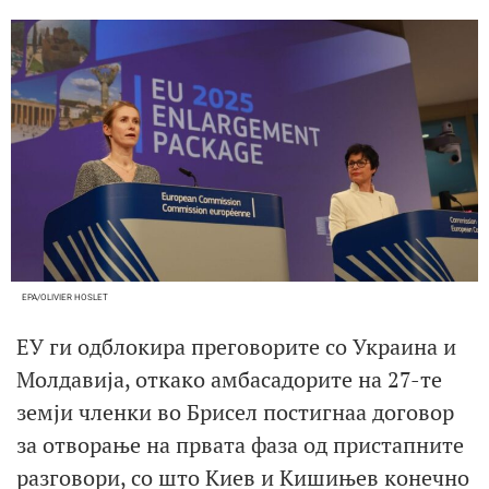
EPA/OLIVIER HOSLET
ЕУ ги одблокира преговорите со Украина и
Молдавија, откако амбасадорите на 27-те
земји членки во Брисел постигнаа договор
за отворање на првата фаза од пристапните
разговори, со што Киев и Кишињев конечно