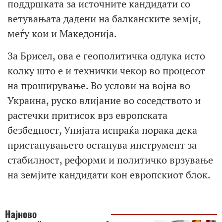
поддршката за источните кандидати со
ветувањата дадени на балканските земји,
меѓу кои и Македонија.
За Брисел, ова е геополитичка одлука исто
колку што е и технички чекор во процесот
на проширување. Во услови на војна во
Украина, руско влијание во соседството и
растечки притисок врз европската
безбедност, Унијата испраќа порака дека
пристапувањето останува инструмент за
стабилност, реформи и политичко врзување
на земјите кандидати кон европскиот блок.
Најново