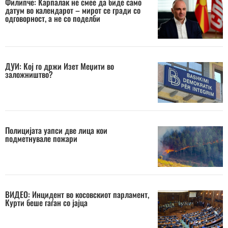
Филипче: Карпалак не смее да биде само
датум во календарот – мирот се гради со
одговорност, а не со поделби
ДУИ: Кој го држи Изет Меџити во
заложништво?
Полицијата уапси две лица кои
подметнувале пожари
ВИДЕО: Инцидент во косовскиот парламент,
Курти беше гаѓан со јајца