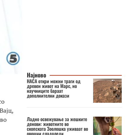
Најново
НАСА откри можни траги од
древен живот на Марс, но
научниците бараат
дополнителни докази
со
Вајц,
 во
Ладно освежување за жешките
денови: животните во
скопската Зоолошка уживаат во
овошни сладоледи