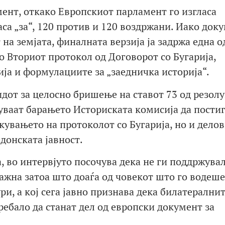
мент, откако Европскиот парламент го изгласа
аса „за“, 120 против и 120 воздржани. Иако док
на земјата, финалната верзија ја задржа една о
о Вториот протокол од Договорот со Бугарија,
ја и формулациите за „заедничка историја“.
дот за целосно бришење на ставот 73 од резолу
нуваат барањето Историската комисија да пости
кувањето на протоколот со Бугарија, но и дело
донската јавност.
а, во интервјуто посочува дека не ги поддржувал
важна затоа што доаѓа од човекот што го водеше
и, а кој сега јавно признава дека билатерални
ебало да станат дел од европски документ за