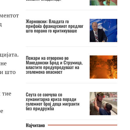
ументот
Жерновски: Владата го
д
прифаќа францускиот предлог
што порано го критикуваше
цијата.
Пожари на отворено во
Македонски Брод и Струмица,
гне
властите предупредуваат на
ви што
зголемена опасност
 тие
Сеута се соочува со
хуманитарна криза поради
големиот број деца мигранти
без придружба
те
Најчитано