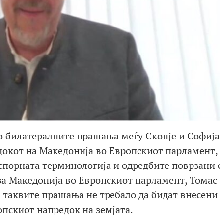
то билатералните прашања меѓу Скопје и Софија
едокот на Македонија во Европскиот парламент,
 спорната терминологија и одредбите поврзани 
за Македонија во Европскиот парламент, Томас 
 таквите прашања не требало да бидат внесени
опскиот напредок на земјата.