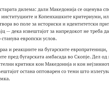
 старата дилема: дали Македонија се оценува с
, институциите и Копенхашките критериуми, и
твора во поле за историски и идентитетски при
ајц — дека извештајот за напредокот не треба д
 станува европски услов.
раа и реакциите на бугарските европратеници,
е пред бугарската амбасада во Скопје. Дел од 
телни критики кон Македонија и кон нејзинио
ештајот остана оптоварен со теми што излегув
амка.