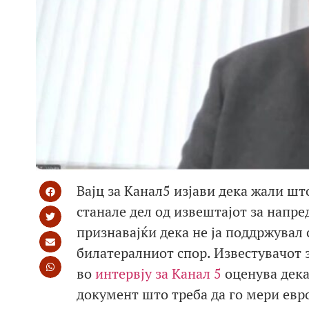
Вајц за Канал5 изјави дека жали ш
станале дел од извештајот за напр
признавајќи дека не ја поддржувал
билатералниот спор. Известувачот 
во
интервју за Канал 5
оценува дека
документ што треба да го мери евр