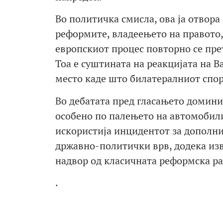
Во политичка смисла, ова ја отвора
реформите, владеењето на правото
европскиот процес повторно се пре
Тоа е суштината на реакцијата на В
место каде што билатералниот спор
Во дебатата пред гласањето домини
особено по палењето на автомобилит
искористија инцидентот за дополни
државно-политички врв, додека изв
надвор од класичната реформска р
.