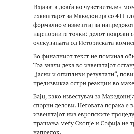
Изјавата доаѓа во чувствителен мо
извештајот за Македонија со 411 гл
формално е извештај за напредокот 
најспорните точки: делот поврзан с
очекувањата од Историската комиси
Во финалниот текст не поминал оби
Тоа значи дека во извештајот оста
„јасни и опипливи резултати“, пови
предизвикаа остри реакции во маке
Вајц, како известувач за Македониј
спорни делови. Неговата порака е 
извештајот низ европските процедур
прашања меѓу Скопје и Софија не тр
напредок.