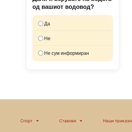
од вашиот водовод?
Да
Не
Не сум информиран
н
Спорт
Ставови
Наши приказн