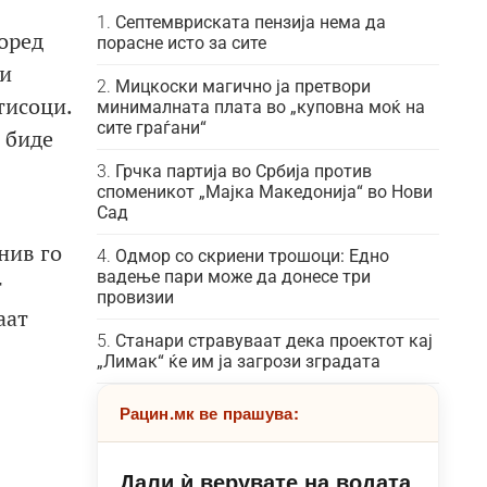
Септемвриската пензија нема да
поред
порасне исто за сите
ли
Мицкоски магично ја претвори
тисоци.
минималната плата во „куповна моќ на
сите граѓани“
а биде
Грчка партија во Србија против
споменикот „Мајка Македонија“ во Нови
Сад
нив го
Одмор со скриени трошоци: Едно
вадење пари може да донесе три
т
провизии
аат
Станари стравуваат дека проектот кај
„Лимак“ ќе им ја загрози зградата
Рацин.мк ве прашува:
Дали ѝ верувате на водата