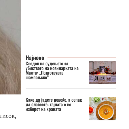
Најново
Сведок на судењето за
убиството на новинарката на
Малта: „Подготвував
шампањско“
Како да јадете повеќе, а сепак
да слабеете: тајната е во
изборот на храната
тисок,