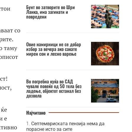
Бунт во затворите во Шри
стои
Ланка, има загинати и
повредени
ваат со
рите.
Овие намирници не се добар
о таму
избор за вечера ако сакате
мирен сон и лесно варење
вописот
ст!
Во погребна куќа во САД
чувале повеќе од 50 тела без
ост,
ладење, објектот останал без
дозвола
 ќе
Најчитано
и е
Септемвриската пензија нема да
ктивно
порасне исто за сите