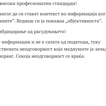
 високи професионални стандарди!
аеле да си стават контекст во информација ког
вните”. Веднаш си ја покажаа „објективноста”.
 абдицирање од расудувањето!
 информации и не е салата од податоци, туку
твената неодговорност која медиумите ја зачад
меранг. Секоја неодговорност се враќа.