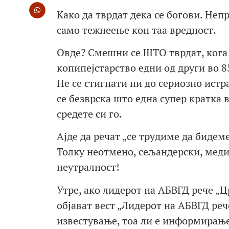
Како да тврдат дека се богови. Неп
само тежнеење кон таа вредност.
Овде? Смешни се ШТО тврдат, кога 
копипејстарство едни од други во 8
Не се стигнати ни до сериозно истр
се безврска што една супер кратка 
средете си го.
Ајде да речат „се трудиме да бидем
Толку неотмено, сељандерски, меди
неутралност!
Утре, ако лидерот на АБВГД рече „
објават вест „Лидерот на АБВГД рече
известување, тоа ли е информирањ