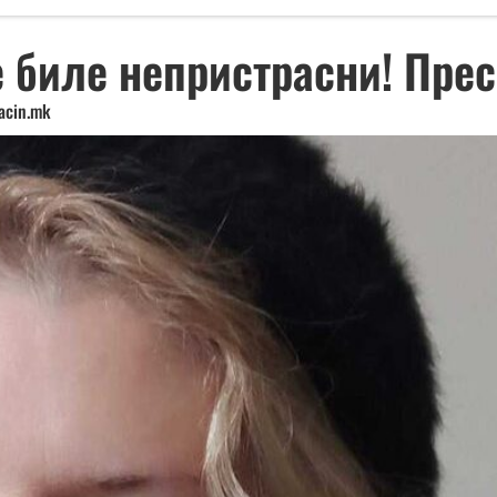
 биле непристрасни! Пре
acin.mk