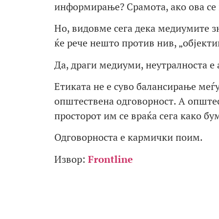
информирање? Срамота, ако ова се
Но, видовме сега дека медиумите зн
ќе рече нешто против нив, „објекти
Да, драги медиуми, неутралноста е
Етиката не е суво балансирање меѓу
општествена одговорност. А општес
просторот им се враќа сега како бу
Одговорноста е кармички поим.
Извор:
Frontline