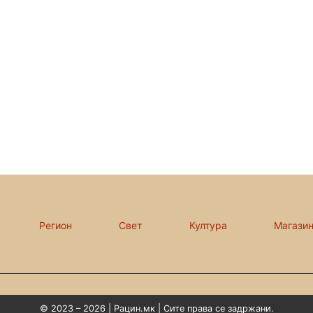
Регион
Свет
Култура
Магази
© 2023 – 2026 | Рацин.мк | Сите права се задржани.