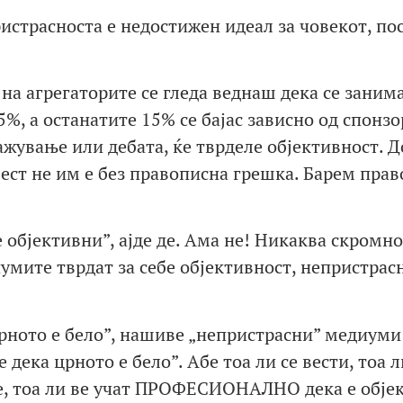
ристрасноста е недостижен идеал за човекот, по
на агрегаторите се гледа веднаш дека се занима
5%, а останатите 15% се бајас зависно од спонзо
ажување или дебата, ќе тврделе објективност. Д
вест не им е без правописна грешка. Барем пра
е објективни”, ајде де. Ама не! Никаква скромно
умите тврдат за себе објективност, непристрасн
Црното е бело”, нашиве „непристрасни” медиуми
 дека црното е бело”. Абе тоа ли се вести, тоа л
е, тоа ли ве учат ПРОФЕСИОНАЛНО дека е обје