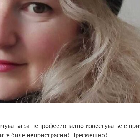
ичувања за непрофесионално известување е при
мите биле непристрасни! Пресмешно!