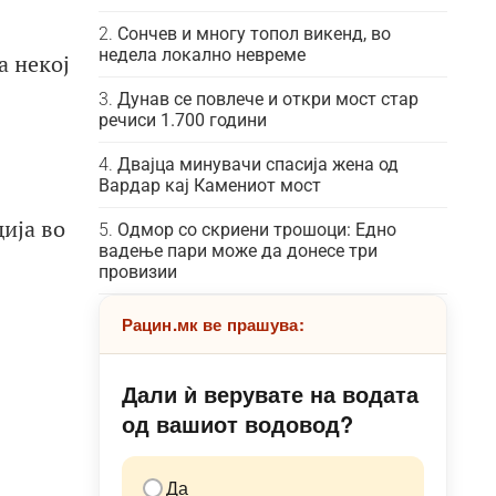
Сончев и многу топол викенд, во
недела локално невреме
а некој
Дунав се повлече и откри мост стар
речиси 1.700 години
Двајца минувачи спасија жена од
Вардар кај Камениот мост
ија во
Одмор со скриени трошоци: Едно
вадење пари може да донесе три
провизии
Рацин.мк ве прашува:
Дали ѝ верувате на водата
од вашиот водовод?
Да