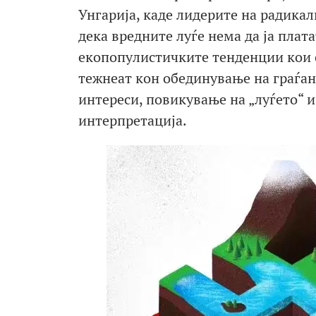
Унгарија, каде лидерите на радикал
дека вредните луѓе нема да ја плат
екопопулистичките тенденции кои 
тежнеат кон обединување на граѓа
интереси, повикување на „луѓето“ и
интерпретација.