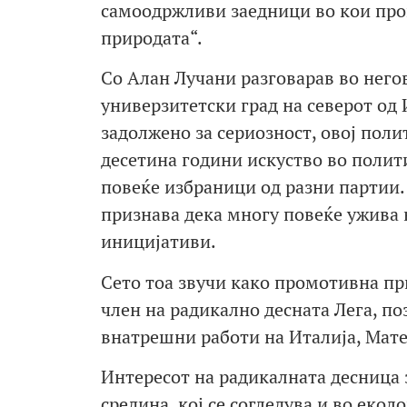
самоодржливи заедници во кои прои
природата“.
Со Алан Лучани разговарав во него
универзитетски град на северот од 
задолжено за сериозност, овој поли
десетина години искуство во полити
повеќе избраници од разни партии.
признава дека многу повеќе ужива 
иницијативи.
Сето тоа звучи како промотивна пр
член на радикално десната Лега, по
внатрешни работи на Италија, Мат
Интересот на радикалната десница
средина, кој се согледува и во екол