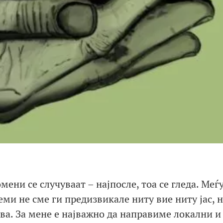
ени се случуваат – најпосле, тоа се гледа. Меѓу
ми не сме ги предизвикале ниту вие ниту јас, 
ава. За мене е најважно да направиме локални и