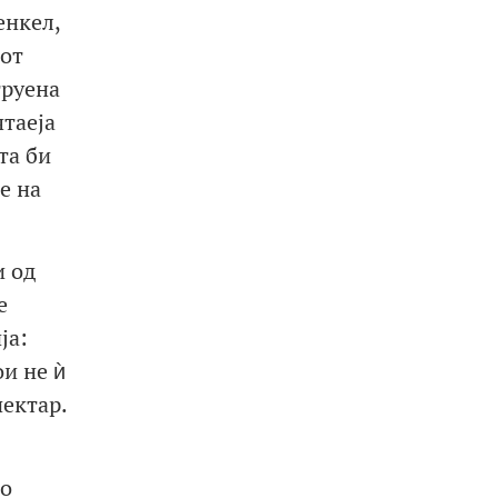
енкел,
иот
труена
таеја
та би
е на
и од
е
ја:
и не ѝ
пектар.
во