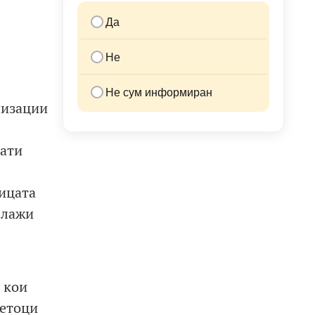
Да
Не
Не сум информиран
низации
нати
ицата
блажи
 кои
четоци