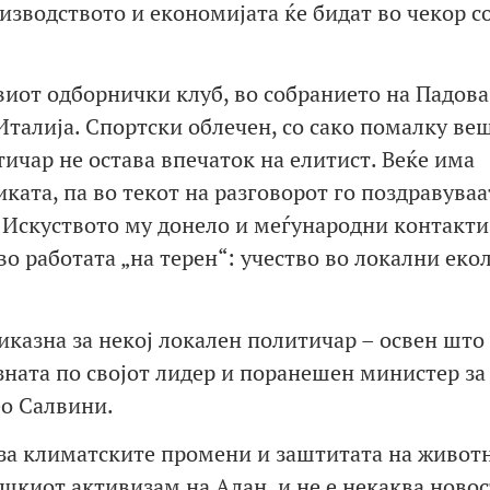
зводството и економијата ќе бидат во чекор с
виот одборнички клуб, во собранието на Падова
Италија. Спортски облечен, со сако помалку ве
тичар не остава впечаток на елитист. Веќе има
ката, па во текот на разговорот го поздравуваа
 Искуството му донело и меѓународни контакти
во работата „на терен“: учество во локални ек
иказна за некој локален политичар – освен што
зната по својот лидер и поранешен министер за
ео Салвини.
 за климатските промени и заштитата на живот
ошкиот активизам на Алан, и не е некаква новос