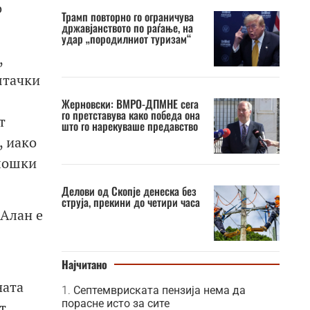
о
Трамп повторно го ограничува
државјанството по раѓање, на
удар „породилниот туризам“
,
штачки
Жерновски: ВМРО-ДПМНЕ сега
го претставува како победа она
т
што го нарекуваше предавство
, иако
олошки
Делови од Скопје денеска без
струја, прекини до четири часа
 Алан е
Најчитано
ната
Септемвриската пензија нема да
порасне исто за сите
т.