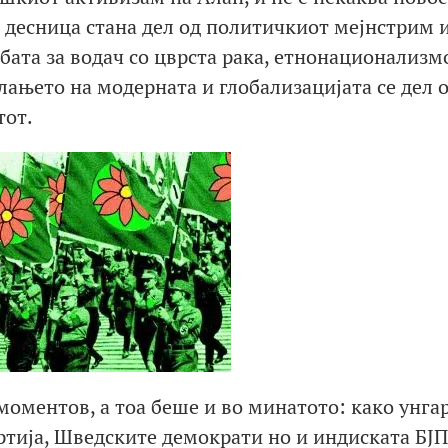
 десница стана дел од политичкиот мејнстрим и
лбата за водач со цврста рака, етнонационализм
ањето на модерната и глобализацијата се дел 
тот.
 моментов, а тоа беше и во минатото: како унга
ртија, Шведските демократи но и индиската БЈП