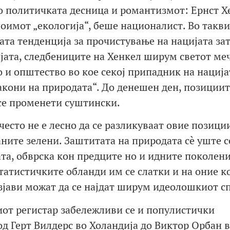
о политичката десница и романтизмот: Ернст Х
оимот „екологија“, беше националист. Во такв
та тенденција за прочистување на нацијата за
ијата, следбениците на Хенкел ширум светот меч
но и општество во кое секој припадник на нација
акони на природата“. До денешен ден, позициит
се променети суштински.
често не е лесно да се разликуваат овие позици
ите зелени. Заштитата на природата сè уште с
та, обврска кон предците но и идните поколени
татистичките обланди им се слатки и на оние ко
изјави можат да се најдат ширум идеолошкиот с
иот регистар забележливи се и популистички
од Герт Вилдерс во Холандија до Виктор Орбан 