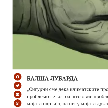
БАЛША ЛУБАРДА
„Сигурни сме дека климатските пром
проблемот е во тоа што овие пробле
мојата партија, па ниту мојата држ