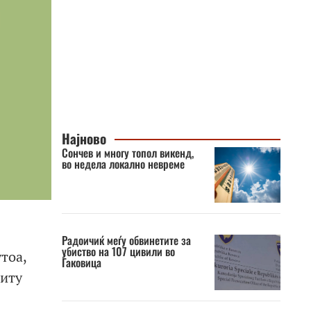
Најново
Сончев и многу топол викенд,
во недела локално невреме
Радоичиќ меѓу обвинетите за
убиство на 107 цивили во
тоа,
Ѓаковица
ниту