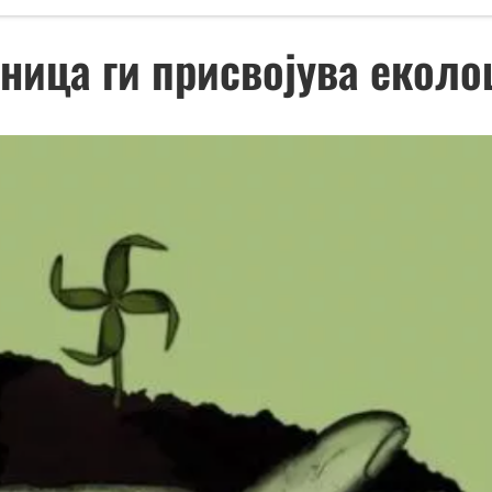
ница ги присвојува екол