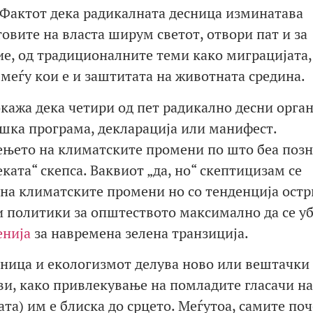
 Фактот дека радикалната десница изминатава
товите на власта ширум светот, отвори пат и за
е, од традиционалните теми како миграцијата,
 меѓу кои е и заштитата на животната средина.
ажа дека четири од пет радикално десни орга
шка програма, декларација или манифест.
ењето на климатските промени по што беа поз
ката“ скепса. Ваквиот „да, но“ скептицизам се
на климатските промени но со тенденција остр
и политики за општеството максимално да се у
енија
за навремена зелена транзиција.
сница и екологизмот делува ново или вештачки
и, како привлекување на помладите гласачи на
ата) им е блиска до срцето. Меѓутоа, самите по