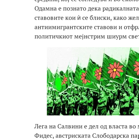
Одамна е познато дека радикалната
ставовите кои ѝ се блиски, како же
антиимигрантските ставови и отфрл
политичкиот мејнстрим шиурм све
Лега на Салвини е дел од власта во
Фидес, австриската Слободарска па