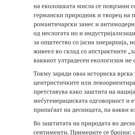
на еколошката мисла се поврзани с
германски природник и творец на п
романтичарски занес и антимодерна
од неслогата но и индустријализац
за општество со јасна хиерархија, 
живеел во склад со апстрактните „з
ваквиот ултрадесен екологизам не 
Токму заради оваа историска врска 
центристичките или левоориентиран
претставува како заштита на нација
меѓугенерациската одговорност и е
припаѓаат на десницата, па вакви 
Во заштитата на природата во десн
сентименти. Примерите се бројни: 