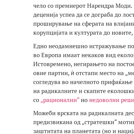
чело со премиерот Нарендра Моди.
деценија успеа да се дограба до лос
проширување на сферата на влијани
корупцијата и културата до новите,
Едно неодамнешно истражување пок
во Европа имаат некаков вид еколо
Истовремено, негирањето на посто
овие партии, ѝ отстапи место на „ме
согледува во начелното прифаќање 
на радикалните и скапите еколошк
со
„рационални“
но
недоволни реш
Можеби врската на радикалната де
предизвикана од „стратешки“ мотив
заштитата на планетата (но и нациј