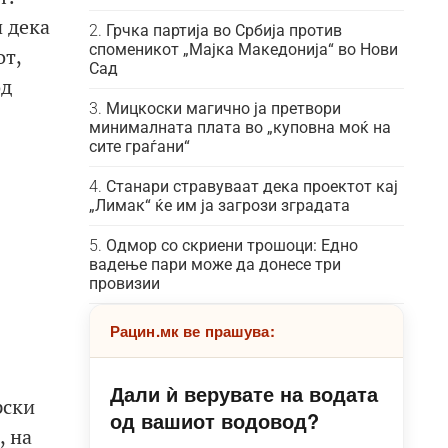
 дека
Грчка партија во Србија против
споменикот „Мајка Македонија“ во Нови
от,
Сад
од
Мицкоски магично ја претвори
минималната плата во „куповна моќ на
сите граѓани“
Станари стравуваат дека проектот кај
„Лимак“ ќе им ја загрози зградата
Одмор со скриени трошоци: Едно
вадење пари може да донесе три
провизии
Рацин.мк ве прашува:
Дали ѝ верувате на водата
рски
од вашиот водовод?
, на