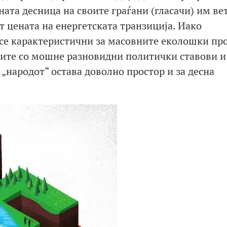
ната десница на своите граѓани (гласачи) им ве
ат цената на енергетската транзиција. Иако
се карактеристични за масовните еколошки пр
ните со мошне разновидни политички ставови и
 „народот“ остава доволно простор и за десна