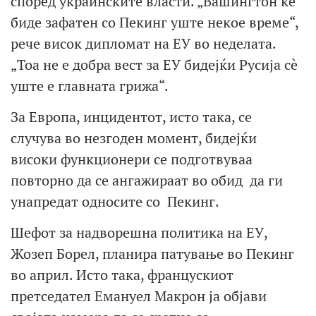
според украинските власти. „Вашингтон ќе
биде зафатен со Пекинг уште некое време“,
рече висок дипломат на ЕУ во неделата.
„Тоа не е добра вест за ЕУ бидејќи Русија сè
уште е главната грижа“.
За Европа, инцидентот, исто така, се
случува во незгоден момент, бидејќи
високи функционери се подготвуваа
повторно да се ангажираат во обид да ги
унапредат односите со Пекинг.
Шефот за надворешна политика на ЕУ,
Жозеп Борел, планира патување во Пекинг
во април. Исто така, францускиот
претседател Емануел Макрон ја објави