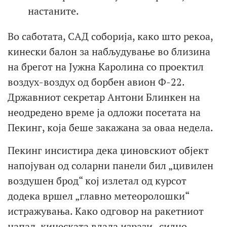
настаните.
Во саботата, САД соборија, како што рекоа,
кинески балон за набљудување во близина
на брегот на Јужна Каролина со проектил
воздух-воздух од борбен авион Ф-22.
Државниот секретар Антони Блинкен на
неодредено време ја одложи посетата на
Пекинг, која беше закажана за оваа недела.
Пекинг инсистира дека џиновскиот објект
напојуван од соларни панели бил „цивилен
воздушен брод“ кој излетал од курсот
додека вршел „главно метеоролошки“
истражувања. Како одговор на ракетниот
напад, кинеската влада изрази „силно