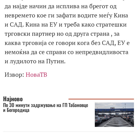
да најде начин да исплива на брегот од
невремето кое ги зафати водите меѓу Кина
и САД. Кина на ЕУ и треба како стратешки
трговски партнер но од друга страна , за
каква трговија се говори кога без САД, ЕУ е
немоќна да се справи со непредвидливоста
и лудилото на Путин.
Извор:
НоваТВ
Најново
По 30 минути задржување на ГП Табановце
и Богородица