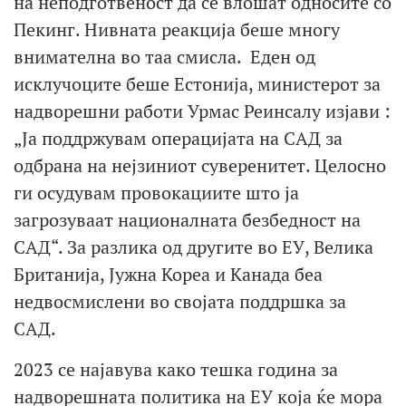
на неподготвеност да се влошат односите со
Пекинг. Нивната реакција беше многу
внимателна во таа смисла. Еден од
исклучоците беше Естонија, министерот за
надворешни работи Урмас Реинсалу изјави :
„Ја поддржувам операцијата на САД за
одбрана на нејзиниот суверенитет. Целосно
ги осудувам провокациите што ја
загрозуваат националната безбедност на
САД“. За разлика од другите во ЕУ, Велика
Британија, Јужна Кореа и Канада беа
недвосмислени во својата поддршка за
САД.
2023 се најавува како тешка година за
надворешната политика на ЕУ која ќе мора