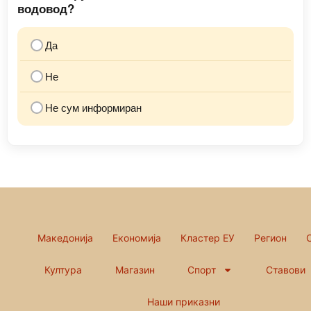
водовод?
Да
Не
Не сум информиран
Македонија
Економија
Кластер ЕУ
Регион
Култура
Магазин
Спорт
Ставови
Наши приказни