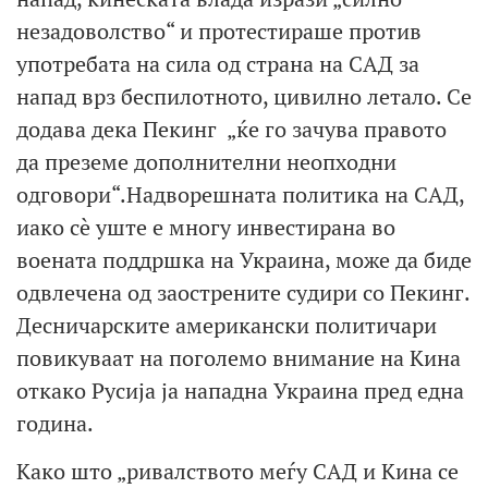
незадоволство“ и протестираше против
употребата на сила од страна на САД за
напад врз беспилотното, цивилно летало. Се
додава дека Пекинг „ќе го зачува правото
да преземе дополнителни неопходни
одговори“.Надворешната политика на САД,
иако сè уште е многу инвестирана во
воената поддршка на Украина, може да биде
одвлечена од заострените судири со Пекинг.
Десничарските американски политичари
повикуваат на поголемо внимание на Кина
откако Русија ја нападна Украина пред една
година.
Како што „ривалството меѓу САД и Кина се