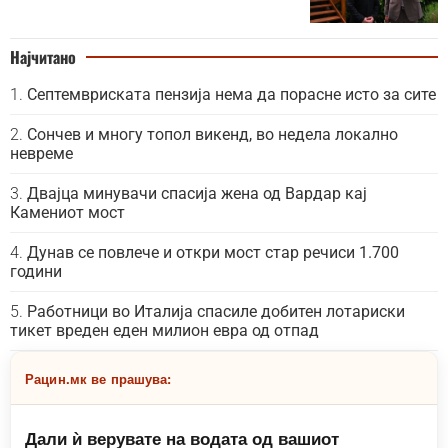
Најчитано
Септемвриската пензија нема да порасне исто за сите
Сончев и многу топол викенд, во недела локално
невреме
Двајца минувачи спасија жена од Вардар кај
Камениот мост
Дунав се повлече и откри мост стар речиси 1.700
години
Работници во Италија спасиле добитен лотариски
тикет вреден еден милион евра од отпад
Рацин.мк ве прашува:
Дали ѝ верувате на водата од вашиот