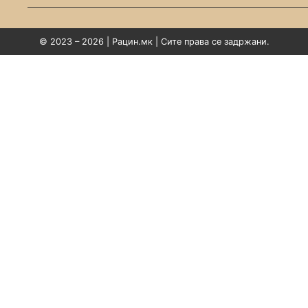
© 2023 – 2026 | Рацин.мк | Сите права се задржани.