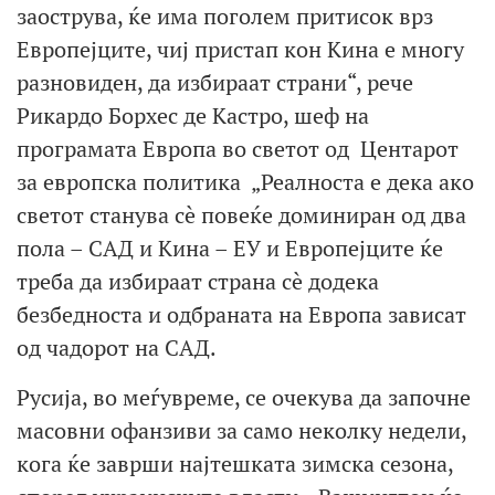
заострува, ќе има поголем притисок врз
Европејците, чиј пристап кон Кина е многу
разновиден, да избираат страни“, рече
Рикардо Борхес де Кастро, шеф на
програмата Европа во светот од Центарот
за европска политика „Реалноста е дека ако
светот станува сè повеќе доминиран од два
пола – САД и Кина – ЕУ и Европејците ќе
треба да избираат страна сè додека
безбедноста и одбраната на Европа зависат
од чадорот на САД.
Русија, во меѓувреме, се очекува да започне
масовни офанзиви за само неколку недели,
кога ќе заврши најтешката зимска сезона,