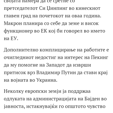
својата намера да се сретне со
претседателот Си Џинпинг во кинескиот
главен град на почетокот на оваа година.
Макрон планира со себе да земе и висок
функционер во ЕК кој би говорел во името
на ЕУ.
Дополнително комплицирање на работите е
очигледниот недостиг на интерес на Пекинг
да му помогне на Западот да изврши
притисок врз Владимир Путин да стави крај
на војната во Украина.
Неколку европски земји ја поддржаа
одлуката на администрацијата на Бајден во
јавноста, истакнувајќи го општото чувство