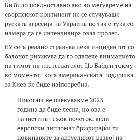
Би било поедноставно ако во меѓувреме на
еворпскиот континент не се случуваше
руската агресија на Украина но таа е тука со
намера да се интензивира оваа пролет.
ЕУ сега реално стравува дека инцидентот со
балонот ризикува да го одвлече вниманието
на тимот на претседателот Џо Бајден токму
во моментот кога американската поддршка
за Киев ќе биде најпотребна.
Никогаш не очекувавме 2023
година да биде лесна, но ова е
навистина тежок почеток, вели
европски дипломат брифирајќи ги
новинарите за актуелниот развој на