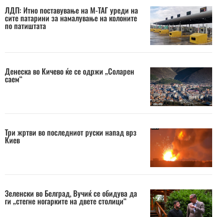
ЛДП: Итно поставување на М-ТАГ уреди на
сите патарини за намалување на колоните
по патиштата
Денеска во Кичево ќе се одржи „Соларен
саем“
Три жртви во последниот руски напад врз
Киев
Зеленски во Белград, Вучиќ се обидува да
ги „стегне ногарките на двете столици“