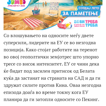
Со влошувањето на односите меѓу двете
суперсили, лидерите на ЕУ се во незгодна
позиција. Како стојат работите на теренот
во овој геополтички земјотрес што упорно
тресе со висок интензитет. ЕУ се чини дека
ќе бидат под засилен притисок од Белата
куќа да застанат на страната на САД и да ги
здружат силите против Кина. Оваа незгодна
епизода доаѓа во време токму кога ЕУ
планира да ги затопли односите со Пекинг.