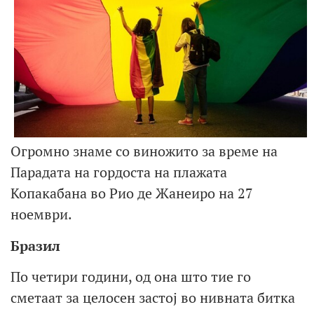
Огромно знаме со виножито за време на
Парадата на гордоста на плажата
Копакабана во Рио де Жанеиро на 27
ноември.
Бразил
По четири години, од она што тие го
сметаат за целосен застој во нивната битка