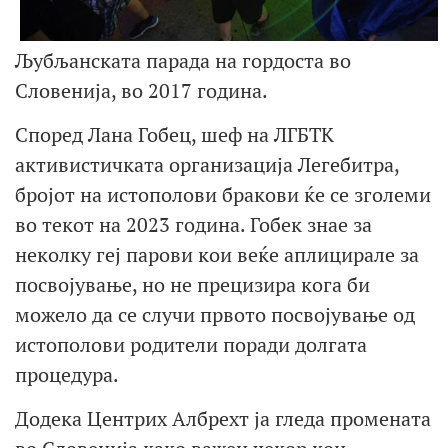
Љубљанската парада на гордоста во
Словенија, во 2017 година.
Според Лана Гобец, шеф на ЛГБТК
активистичката организација Легебитра,
бројот на истополови бракови ќе се зголеми
во текот на 2023 година. Гобек знае за
неколку геј парови кои веќе аплицирале за
посвојување, но не прецизира кога би
можело да се случи првото посвојување од
истополови родители поради долгата
процедура.
Додека Центрих Албрехт ја гледа промената