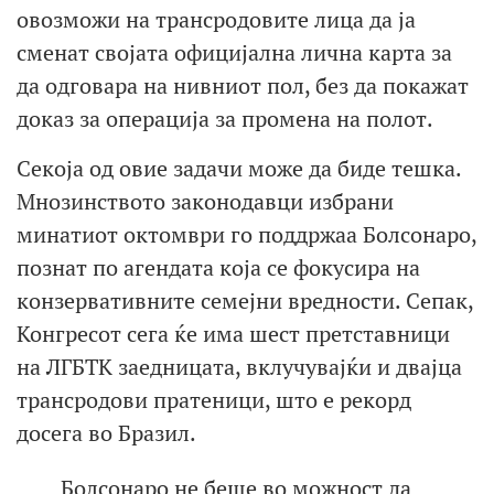
овозможи на трансродовите лица да ја
сменат својата официјална лична карта за
да одговара на нивниот пол, без да покажат
доказ за операција за промена на полот.
Секоја од овие задачи може да биде тешка.
Мнозинството законодавци избрани
минатиот октомври го поддржаа Болсонаро,
познат по агендата која се фокусира на
конзервативните семејни вредности. Сепак,
Конгресот сега ќе има шест претставници
на ЛГБТК заедницата, вклучувајќи и двајца
трансродови пратеници, што е рекорд
досега во Бразил.
Болсонаро не беше во можност да