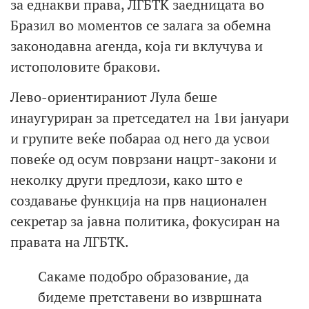
за еднакви права, ЛГБТК заедницата во
Бразил во моментов се залага за обемна
законодавна агенда, која ги вклучува и
истополовите бракови.
Лево-ориентираниот Лула беше
инаугуриран за претседател на 1ви јануари
и групите веќе побараа од него да усвои
повеќе од осум поврзани нацрт-закони и
неколку други предлози, како што е
создавање функција на прв национален
секретар за јавна политика, фокусиран на
правата на ЛГБТК.
Сакаме подобро образование, да
бидеме претставени во извршната