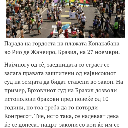
Парада на гордоста на плажата Копакабана
во Рио де Жанеиро, Бразил, на 27 ноември.
Најмногу од сè, заедницата со страст се
залага правата заштитени од највисокиот
суд на земјата да бидат ставени во закон. На
пример, Врховниот суд на Бразил дозволи
истополови бракови пред повеќе од 10
години, но тоа треба да го потврди
Конгресот. Тие, исто така, се надеваат дека
ќе се донесат нацрт-закони со кои ќе им се