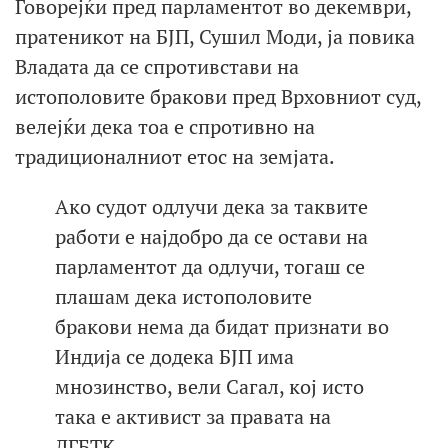
Говорејќи пред парламентот во декември,
пратеникот на БЈП, Сушил Моди, ја повика
Владата да се спротивстави на
истополовите бракови пред Врховниот суд,
велејќи дека тоа е спротивно на
традиционалниот етос на земјата.
Ако судот одлучи дека за таквите
работи е најдобро да се остави на
парламентот да одлучи, тогаш се
плашам дека истополовите
бракови нема да бидат признати во
Индија се додека БЈП има
мнозинство, вели Сагал, кој исто
така е активист за правата на
ЛГБТК.