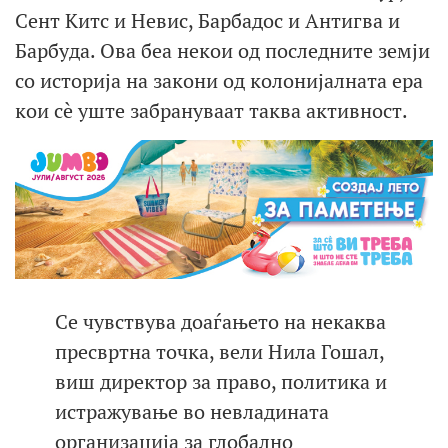
Сент Китс и Невис, Барбадос и Антигва и
Барбуда. Ова беа некои од последните земји
со историја на закони од колонијалната ера
кои сè уште забрануваат таква активност.
Се чувствува доаѓањето на некаква
пресвртна точка, вели Нила Гошал,
виш директор за право, политика и
истражување во невладината
организација за глобално