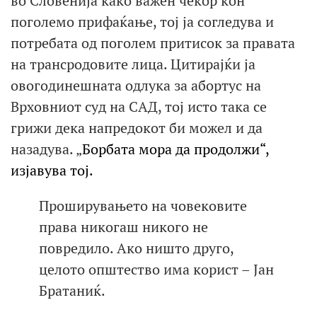
во Словенија како важен чекор кон
поголемо прифаќање, тој ја согледува и
потребата од поголем притисок за правата
на трансродовите лица. Цитирајќи ја
овогодинешната одлука за абортус на
Врховниот суд на САД, тој исто така се
грижи дека напредокот би можел и да
назадува. „
Борбата мора да продолжи“,
изјавува тој.
Проширувањето на човековите
права никогаш никого не
повредило. Ако ништо друго,
целото општество има корист – Јан
Братаниќ.