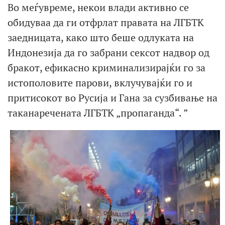
Во меѓувреме, некои влади активно се
обидуваа да ги отфрлат правата на ЛГБТК
заедницата, како што беше одлуката на
Индонезија да го забрани сексот надвор од
бракот, ефикасно криминализирајќи го за
истополовите парови, вклучувајќи го и
притисокот во Русија и Гана за сузбивање на
таканаречената ЛГБТК „пропаганда“. ”