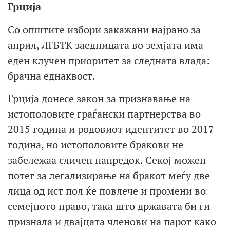
Грција
Со општите избори закажани најрано за
април, ЛГБТК заедницата во земјата има
еден клучен приоритет за следната влада:
брачна еднаквост.
Грција донесе закон за признавање на
истополовите граѓански партнерства во
2015 година и родовиот идентитет во 2017
година, но истополовите бракови не
забележаа сличен напредок. Секој можен
потег за легализирање на бракот меѓу две
лица од ист пол ќе повлече и промени во
семејното право, така што државата би ги
признала и двајцата членови на парот како