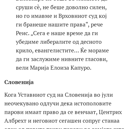
сруши сè, не беше доволно силен,
но го имавме и Врховниот суд кој
ги бранеше нашите права“, рече
Реис. „Сега е наше време да ги
убедиме либералите од десното
крило, евангелистите… Ќе мораме
да ги заслужиме нивните гласови,
вели Марија Елоиза Капуро.
Словенија
Кога Уставниот суд на Словенија во јули
неочекувано одлучи дека истополовите
парови имаат право да се венчаат, Центрих
Албрехт и неговиот сегашен сопруг станаа