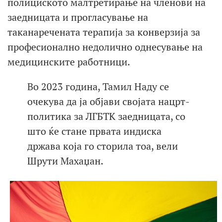
полициското малтретирање на членови на
заедницата и прогласување на
таканаречената терапија за конверзија за
професионално недолично однесување на
медицинските работници.
Во 2023 година, Тамил Наду се
очекува да ја објави својата нацрт-
политика за ЛГБТК заедницата, со
што ќе стане првата индиска
држава која го сторила тоа, вели
Шрути Махаџан.