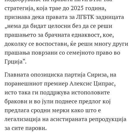
стратегија, која трае до 2025 година,
признава дека правата за ЛГБТК задницата
„нема да бидат целосни без да се реши
прашањето за брачната еднаквост, кое,
доколку се воспостави, ќе реши многу други
прашања поврзани со семејното право во
Грција“.
Главната опозициска партија Сириза, на
поранешниот премиер Алексис Ципрас,
исто така ги поддржува истополовите
бракови и во јули поднесе предлог кој
предлага сродни мерки како што е
легализација на асистираната репродукција
за сите парови.