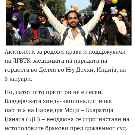
Активисти за родови права и поддржувачи
на ЛГБТК заедницата на парадата на
гордоста во Делхи во Њу Делхи, Индија, на
8 јануари.
Но, патот што претстои не е лесен.
Владејачката хинду-националистичка
партија на Нарендра Моди – Бхаратија
Џаната (БЈП) – неодамна се спротивстави на
истополовите бракови пред државниот суд.