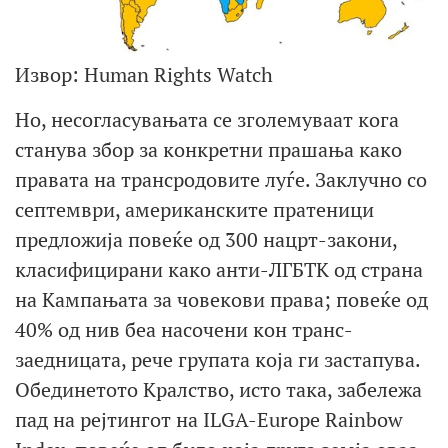
Извор: Human Rights Watch
Но, несогласувањата се зголемуваат кога
станува збор за конкретни прашања како
правата на трансродовите луѓе. Заклучно со
септември, американските пратеници
предложија повеќе од 300 нацрт-закони,
класифицирани како анти-ЛГБТК од страна
на Кампањата за човекови права; повеќе од
40% од нив беа насочени кон транс-
заедницата, рече групата која ги застапува.
Обединетото Кралство, исто така, забележа
пад на рејтингот на ILGA-Europe Rainbow