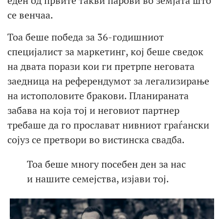
еден од првите такви парови во земјата што
се венчаа.
Тоа беше победа за 36-годишниот
специјалист за маркетинг, кој беше сведок
на двата порази кои ги претрпе неговата
заедница на референдумот за легализирање
на истополовите бракови. Планираната
забава на која тој и неговиот партнер
требаше да го прослават нивниот граѓански
сојуз се претвори во вистинска свадба.
Тоа беше многу посебен ден за нас
и нашите семејства, изјави тој.