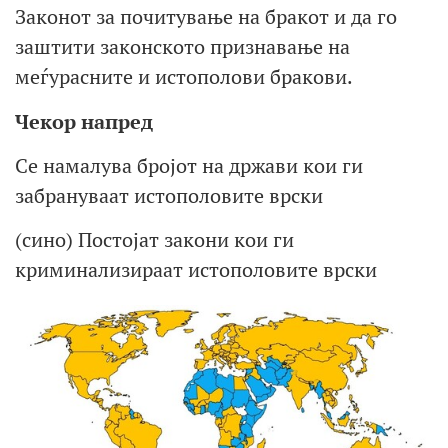
Законот за почитување на бракот и да го
заштити законското признавање на
меѓурасните и истополови бракови.
Чекор напред
Се намалува бројот на држави кои ги
забрануваат истополовите врски
(сино) Постојат закони кои ги
криминализираат истополовите врски