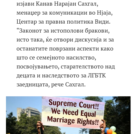
изјави Канав Нарајан Сахгал,
менаџер за комуникации во Нјаја,
Центар за правна политика Види.
“Законот за истополови бракови,
исто така, ќе отвори дискусија и за
останатите поврзани аспекти како
што се семејното насилство,
посвојувањето, старателството над
децата и наследството за ЛГБТК
заедницата, рече Сахгал.