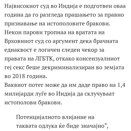
Највисокиот суд во Индија е подготвен оваа
година да го разгледа прашањето за правно
признавање на истополовите бракови.
Некои парови тропнаа на вратата на
Врховниот суд со аргумент дека брачната
еднаквост е логичен следен чекор за
правата на ЛГБТК, откако консензуалниот
геј секс беше декриминализиран во земјата
во 2018 година.
Ваквиот потег може да им даде право на 1,4
милијарди луѓе во Индија да склучуваат
истополови бракови.
Потенцијалното влијание на
таквата одлука ќе биде значајно“,