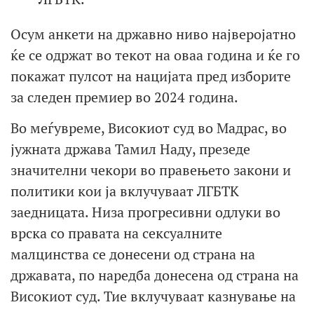
Осум анкети на државно ниво најверојатно
ќе се одржат во текот на оваа година и ќе го
покажат пулсот на нацијата пред изборите
за следен премиер во 2024 година.
Во меѓувреме, Високиот суд во Мадрас, во
јужната држава Тамил Наду, презеде
значителни чекори во правењето закони и
политики кои ја вклучуваат ЛГБТК
заедницата. Низа прогресивни одлуки во
врска со правата на сексуалните
малцинства се донесени од страна на
државата, по наредба донесена од страна на
Високиот суд. Тие вклучуваат казнување на