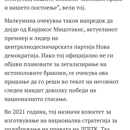
и нашето постоење“, вели тој.
Малкумина очекуваа таков напредок да
дојде од Кирјакос Мицотакис, актуелниот
премиер и лидер на
централнодесничарската партија Нова
демократија. Иако тој официјално не ги
објави плановите за легализирање на
истополовите бракови, се очекува ова
прашање да го реши во текот на неговиот
следен мандат доколку победи на
националното гласање.
Во 2021 година, тој назначи комитет за
изготвување на национална стратегија за
подобрување на правата на ЛГБТК. Таа