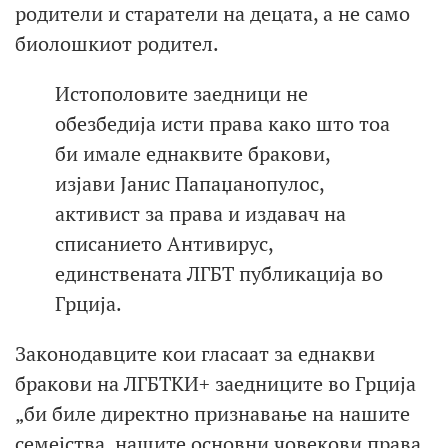
родители и старатели на децата, а не само
биолошкиот родител.
Истополовите заедници не
обезбедија исти права како што тоа
би имале еднаквите бракови,
изјави Јанис Папаџанопулос,
активист за права и издавач на
списанието Антивирус,
единствената ЛГБТ публикација во
Грција.
Законодавците кои гласаат за еднакви
бракови на ЛГБТКИ+ заедниците во Грција
„би биле директно признавање на нашите
семејства, нашите основни човекови права