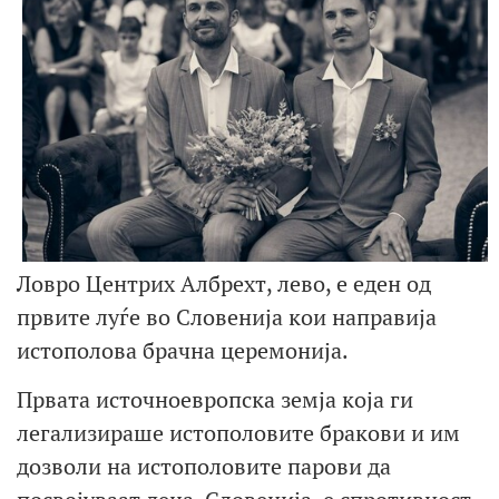
Ловро Центрих Албрехт, лево, е еден од
првите луѓе во Словенија кои направија
истополова брачна церемонија.
Првата источноевропска земја која ги
легализираше истополовите бракови и им
дозволи на истополовите парови да