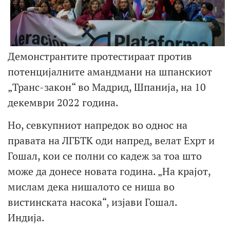
Демонстрантите протестираат против
потенцијалните амандмани на шпанскиот
„Транс-закон“ во Мадрид, Шпанија, на 10
декември 2022 година.
Но, севкупниот напредок во однос на
правата на ЛГБТК оди напред, велат Ехрт и
Гошал, кои се полни со кадеж за тоа што
може да донесе новата година. „На крајот,
мислам дека нишалото се ниша во
вистинската насока“, изјави Гошал.
Индија.