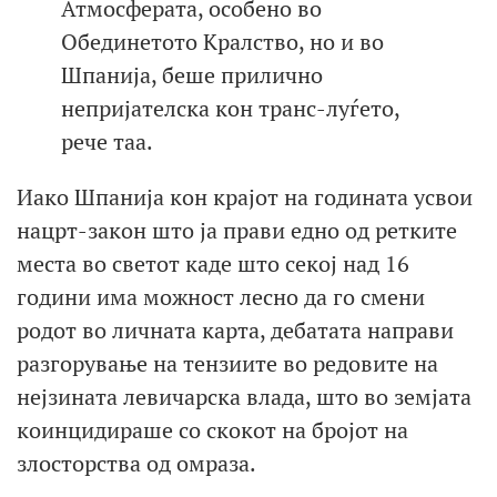
Атмосферата, особено во
Обединетото Кралство, но и во
Шпанија, беше прилично
непријателска кон транс-луѓето,
рече таа.
Иако Шпанија кон крајот на годината усвои
нацрт-закон што ја прави едно од ретките
места во светот каде што секој над 16
години има можност лесно да го смени
родот во личната карта, дебатата направи
разгорување на тензиите во редовите на
нејзината левичарска влада, што во земјата
коинцидираше со скокот на бројот на
злосторства од омраза.