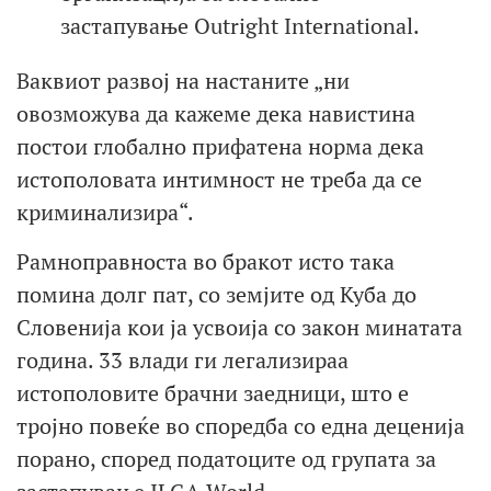
застапување Outright International.
Ваквиот развој на настаните „ни
овозможува да кажеме дека навистина
постои глобално прифатена норма дека
истополовата интимност не треба да се
криминализира“.
Рамноправноста во бракот исто така
помина долг пат, со земјите од Куба до
Словенија кои ја усвоија со закон минатата
година. 33 влади ги легализираа
истополовите брачни заедници, што е
тројно повеќе во споредба со една деценија
порано, според податоците од групата за