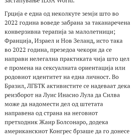
застапување ILGA World.
Грција е една од неколкуте земји што во
2022 година воведе забрана за таканаречена
конверзивна терапија за малолетници;
Франција, Израел и Нов Зеланд, исто така
во 2022 година, презедоа чекори да се
направи нелегална практиката чија што цел
е промена на сексуалната ориентација или
родовиот идентитет на една личност. Во
Бразил, ЛГБТК активистите се надеваат дека
реизборот на Луис Инасио Лула да Силва
може да надомести дел од штетата
направена од страна на неговиот
претходник Жаир Болсонаро, додека
американскиот Конгрес брзаше да го донесе