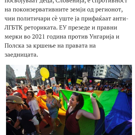
посвојуваат деца, Словенија, е спротивност
на поконзервативните земји од регионот,
чии политичари сè уште ја прифаќаат анти-
ЛГБТК реториката. ЕУ презеде и правни
мерки во 2021 година против Унгарија и
Полска за кршење на правата на
заедницата.