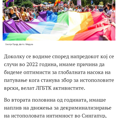
Скопје Прајд, фото: Медуза
Доколку се водиме според напредокот кој се
случи во 2022 година, имаме причина да
бидеме оптимисти за глобалната насока на
патување кога станува збор за истополовите
врски, велат ЛГБТК активистите.
Во втората половина од годината, имаше
наплив на движења за декриминализирање
на истополовата интимност во Сингапур,