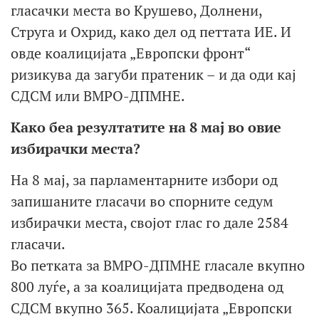
гласачки места во Крушево, Долнени,
Струга и Охрид, како дел од петтата ИЕ. И
овде коалицијата „Европски фронт“
ризикува да загуби пратеник – и да оди кај
СДСМ или ВМРО-ДПМНЕ.
Како беа резултатите на 8 мај во овие
избирачки места?
На 8 мај, за парламентарните избори од
запишаните гласачи во спорните седум
избирачки места, својот глас го дале 2584
гласачи.
Во петката за ВМРО-ДПМНЕ гласале вкупно
800 луѓе, а за коалицијата предводена од
СДСМ вкупно 365. Коалицијата „Европски