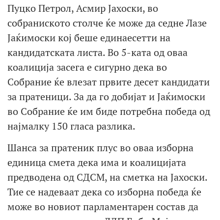
Пуцко Петрол, Асмир Јахоски, во
собраниското столче ќе може да седне Лазе
Јаќимоски кој беше единаесетти на
кандидатската листа. Во 5-ката од оваа
коалиција засега е сигурно дека во
Собрание ќе влезат првите десет кандидати
за пратеници. За да го добијат и Јаќимоски
во Собрание ќе им биде потребна победа од
најмалку 150 гласа разлика.
Шанса за пратеник плус во оваа изборна
единица смета дека има и коалицијата
предводена од СДСМ, на сметка на Јахоски.
Тие се надеваат дека со изборна победа ќе
може во новиот парламентарен состав да