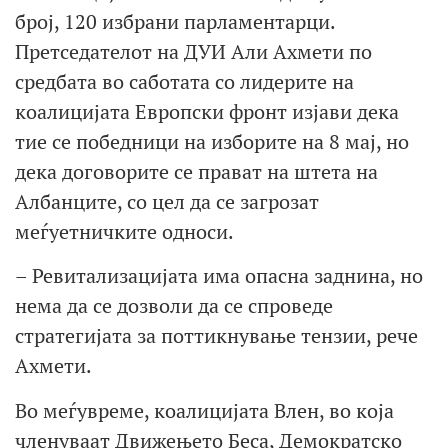
број, 120 избрани парламентарци.
Претседателот на ДУИ Али Ахмети по
средбата во саботата со лидерите на
коалицијата Европски фронт изјави дека
тие се победници на изборите на 8 мај, но
дека договорите се прават на штета на
Албанците, со цел да се загрозат
меѓуетничките односи.
– Ревитализацијата има опасна заднина, но
нема да се дозволи да се спроведе
стратегијата за поттикнување тензии, рече
Ахмети.
Во меѓувреме, коалицијата Влен, во која
членуваат Движењето Беса, Демократско