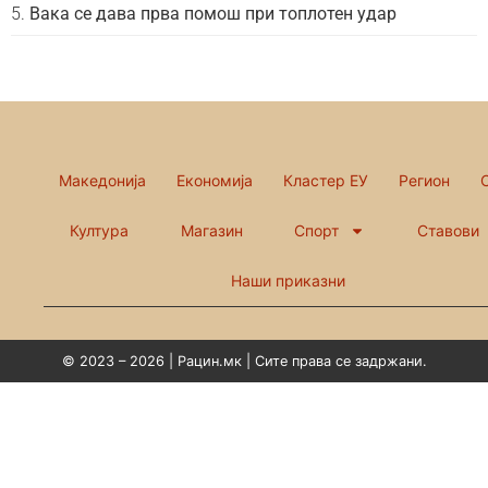
Вака се дава прва помош при топлотен удар
Македонија
Економија
Кластер ЕУ
Регион
Култура
Магазин
Спорт
Ставови
Наши приказни
© 2023 – 2026 | Рацин.мк | Сите права се задржани.