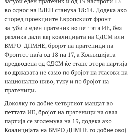
загуби еден пратеник и од 19 наспроти 13
во однос на ВЛЕН станува 18:14. Додека ако
според проекциите Европскиот фронт
загуби и еден пратеник во петтата ИЕ, без
разлика дали кај коалицијата на СДСМ или
ВМРО-ДПМНЕ, бројот на пратеници на
Фронтот паѓа од 18 на 17, а Коалицијата
предводена од СДСМ ќе стане втора партија
во државата не само по бројот на гласови на
национално ниво, туку и по бројот на
пратеници.
Доколку го добие четвртиот мандат во
петтата ИЕ, бројот на пратеници на оваа
партија се зголемува на 19, додека ако
Коалицијата на ВМРО ДПМНЕ го добие овој