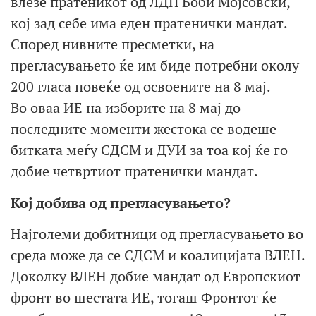
влезе пратеникот од ЛДП Боби Мојсовски,
кој зад себе има еден пратенички мандат.
Според нивните пресметки, на
прегласувањето ќе им биде потребни околу
200 гласа повеќе од освоените на 8 мај.
Во оваа ИЕ на изборите на 8 мај до
последните моменти жестока се водеше
битката меѓу СДСМ и ДУИ за тоа кој ќе го
добие четвртиот пратенички мандат.
Кој добива од прегласувањето?
Најголеми добитници од прегласувањето во
среда може да се СДСМ и коалицијата ВЛЕН.
Доколку ВЛЕН добие мандат од Европскиот
фронт во шестата ИЕ, тогаш Фронтот ќе