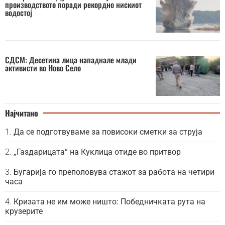
производството поради рекордно нискиот
водостој
СДСМ: Десетина лица нападнале млади
активисти во Ново Село
Најчитано
Да се подготвуваме за повисоки сметки за струја
„Газдарицата“ на Куклица отиде во притвор
Бугарија го преполовува стажот за работа на четири
часа
Кризата не им може ништо: Победничката рута на
крузерите