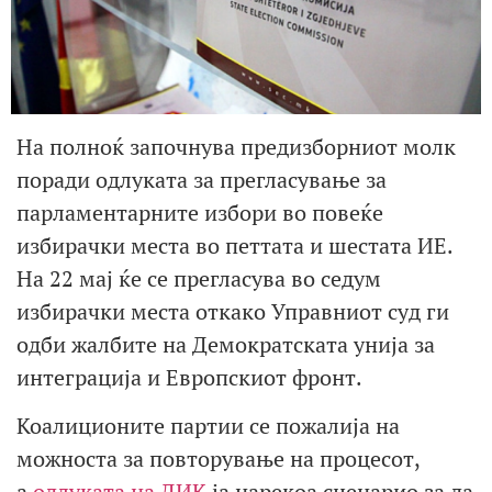
На полноќ започнува предизборниот молк
поради одлуката за прегласување за
парламентарните избори во повеќе
избирачки места во петтата и шестата ИЕ.
На 22 мај ќе се прегласува во седум
избирачки места откако Управниот суд ги
одби жалбите на Демократската унија за
интеграција и Европскиот фронт.
Коалиционите партии се пожалија на
можноста за повторување на процесот,
а
одлуката на ДИК
ја нарекоа сценарио за да