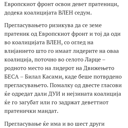
Европскиот фронт освои девет пратеници,
додека коалицијата ВЛЕН седум.
Прегласувањето ризикува да се земе
пратеник од Европскиот фронт и тој да оди
во коалицијата ВЛЕН, со оглед на
влијанието што го имаат лидерите на оваа
коалиција, поточно во селото Ларце –
родното место на лидерот на Движењето
БЕСА – Билал Касами, каде беше потврдено
прегласувањето. Помалку од двесте гласови
ќе одредат дали ДУИ и нејзината коалиција
ќе го загубат или го задржат деветтиот
пратенички мандат.
Прегласување ќе има и во шест други