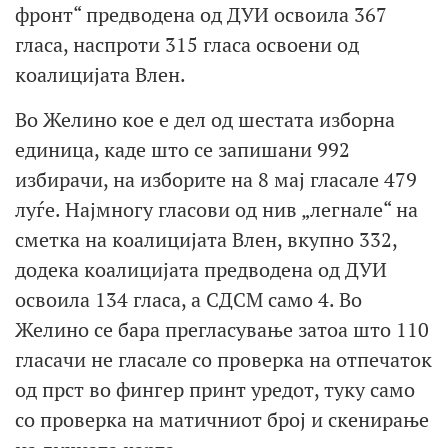
фронт“ предводена од ДУИ освоила 367
гласа, наспроти 315 гласа освоени од
коалицијата Влен.
Во Желино кое е дел од шестата изборна
единица, каде што се запишани 992
избирачи, на изборите на 8 мај гласале 479
луѓе. Најмногу гласови од нив „легнале“ на
сметка на коалицијата Влен, вкупно 332,
додека коалицијата предводена од ДУИ
освоила 134 гласа, а СДСМ само 4. Во
Желино се бара прегласување затоа што 110
гласачи не гласале со проверка на отпечаток
од прст во фингер принт уредот, туку само
со проверка на матичниот број и скенирање