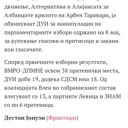
движење, Алтернатива и Алијансата за
Албанците крилото на Арбен Таравари, ја
обвинуваат ДУИ за манипулации на
парламентарните избори одржано на 8 мај,
за купување гласови и притисоци и закани
кон гласачите.
Според првичните изборни резултати,
ВМРО-ДПМНЕ освои 58 пратенички места,
ДУИ доби 19, додека СДСМ има 18. Од
коалицијата Влен во собранискиот состав
влегуваат со 13, а партиите Левица и ЗНАМ
со по 6 пратеници.
Дестан Јонузи
(
Фронтлајн
)