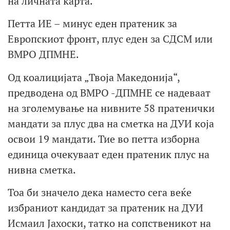
на личната карта.
Петта ИЕ – минус еден пратеник за
Европскиот фронт, плус еден за СДСМ или
ВМРО ДПМНЕ.
Од коалицијата „Твоја Македонија“,
предводена од ВМРО -ДПМНЕ се надеваат
на зголемување на нивните 58 пратенички
мандати за плус два на сметка на ДУИ која
освои 19 мандати. Тие во петта изборна
единица очекуваат еден пратеник плус на
нивна сметка.
Тоа би значело дека наместо сега веќе
избраниот кандидат за пратеник на ДУИ
Исмаил Јахоски, татко на сопственикот на