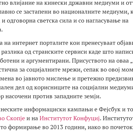
тно влијание на кинески државни медиуми и о
авно се застапени во националните медиуми, 
и одговорна светска сила и со нагласување на
.
а на интернет порталите кои пренесуваат објав
а разлика од странските сервиси каде што напис
аботени и аргументирани. Присуството на оваа „
стична за социјалните мрежи, сепак во овој мо
омена во јавното мислење и претежно предизви
ален дел од корисниците на социјални медиуми
ор насочени против западните земји.
инеските информациски кампањи е Фејсбук и т
во Скопје
и на
Институтот Конфуциј
. Институто
ото формирање во 2013 години, иако во почеток