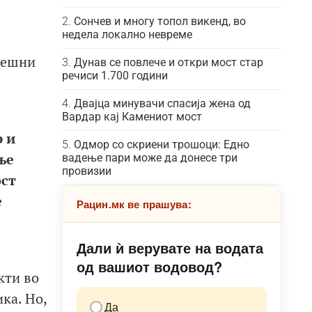
Сончев и многу топол викенд, во
недела локално невреме
решни
Дунав се повлече и откри мост стар
речиси 1.700 години
Двајца минувачи спасија жена од
Вардар кај Камениот мост
 и
Одмор со скриени трошоци: Едно
ње
вадење пари може да донесе три
провизии
ост
е
Рацин.мк ве прашува:
Дали ѝ верувате на водата
од вашиот водовод?
кти во
ка. Но,
Да