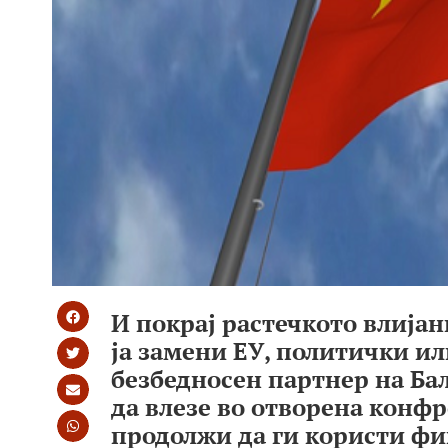
И покрај растечкото влијан
ја замени ЕУ, политички ил
безбедносен партнер на Бал
да влезе во отворена конфр
продолжи да ги користи фи