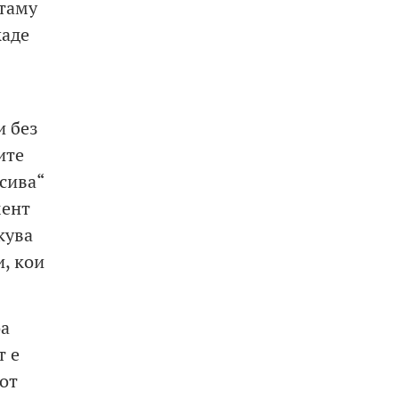
ттаму
каде
и без
ите
сива“
мент
кува
, кои
оа
т е
от