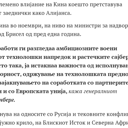
олемено влијание на Кина коешто претставува
т заеднички како Алијанса.
ина во ноември, на ниво на министри за надво
д Брисел од пред една година.
аботи ги разгледаа амбициозните воени
от технолошки напредок и растечките сајбер
сто така, ја истакнаа важноста од исполнува
порност, одржување на технолошката предн
ајакнувањето на соработката со партнерит
и со Европската унија,
кажа генералниот
нберг.
нува на односите со Русија и тековните конфли
јужно крило, на Блискиот Исток и Северна Афри