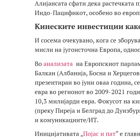
Алијансата сфати дека растечката п
Индо-Пацификот, особено во европс
Кинеските инвестиции како
И сосема очекувано, кога се зборува
мисли на југоисточна Европа, одно
Во
анализата
на Европскиот парлам
Балкан (Албанија, Босна и Херцегов
презентиран во јуни оваа година, с
евра во регионот во 2009-2021 год
10,3 милијарди евра. Фокусот на к
(преку Пиреја и Белград до Дуизбург
и комуникациите/ИТ.
Иницијативата „
Појас и пат
“ e гла