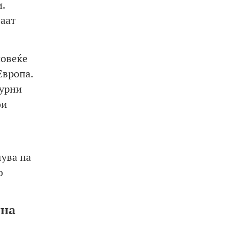
.
ваат
повеќе
Европа.
турни
ои
ува на
о
ина