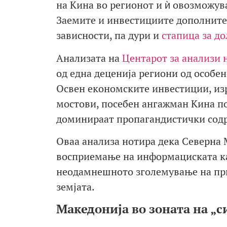
на Кина во регионот и ѝ овозможув
Заемите и инвестициите дополнител
зависности, па дури и
стапица за д
Анализата на
Центарот за анализи 
од една деценија региони од особе
Освен економските инвестиции, из
мостови, посебен ангажман Кина по
доминираат пропагандистички сод
Оваа анализа нотира дека Северна 
восприемање на информациската ка
неодамнешното зголемување на при
земјата.
Македонија во зоната на „