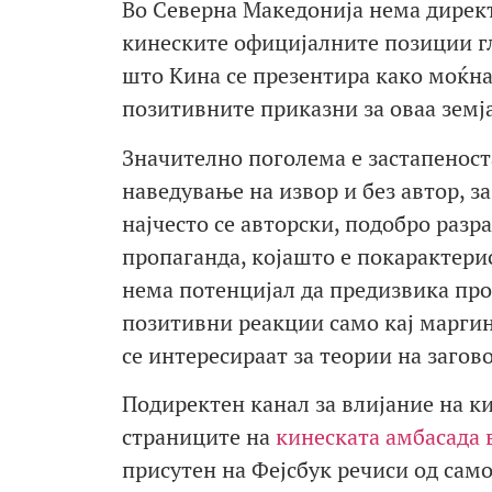
Во Северна Македонија нема дирек
кинеските официјалните позиции гл
што Кина се презентира како моќна 
позитивните приказни за оваа земја
Значително поголема е застапеност
наведување на извор и без автор, з
најчесто се авторски, подобро разр
пропаганда, којашто е покарактери
нема потенцијал да предизвика пр
позитивни реакции само кај маргин
се интересираат за теории на загов
Подиректен канал за влијание на к
страниците на
кинеската амбасада 
присутен на Фејсбук речиси од сам