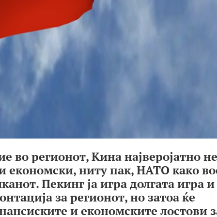
ие во регионот, Кина најверојатно н
и економски, ниту пак, НАТО како во
канот. Пекинг ја игра долгата игра и
онтација за регионот, но затоа ќе
нансиските и економските лостови з