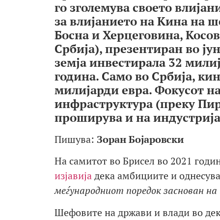
го зголемува своето влијан
за влијанието на Кина на ш
Босна и Херцеговина, Косов
Србија), презентиран во јун
земја инвестирала 32 милиј
година. Само во Србија, ки
милијарди евра. Фокусот н
инфраструктура (преку Пиреј
проширува и на индустрија
Пишува:
Зоран Бојаровски
На самитот во Брисел во 2021 годи
изјавија
дека амбициите и однесув
меѓународниот поредок заснован на
Шефовите на држави и влади во дек