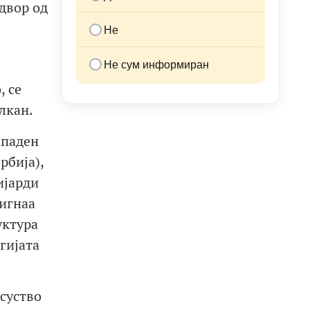
двор од
Не
Не сум информиран
, се
лкан.
ападен
рбија),
ијарди
тигнаа
уктура
гијата
суство