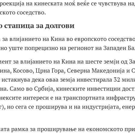
роекција на кинеската моќ веќе се чувствува на
кото соседство.
 стапица за долгови
 за влијанието на Кина во европското соседство
сно уште попрецизно на регионот на Западен Ба
ент за влијанието на Кина на шесте земји од З
ина, Косово, Црна Гора, Северна Македонија и С
е истакнува дека оваа земја инвестирала 32 мил
ина. Само во Србија, кинеските инвестиции дос
инексите интереси е на транспортната инфрастр
), но сега се проширува и на индустријата, енер
внатa рамка за проширување на економското при