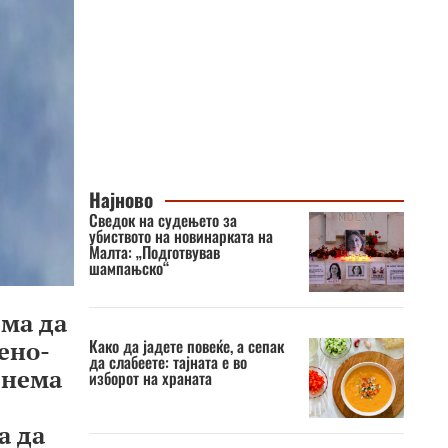
Најново
Сведок на судењето за
убиството на новинарката на
Малта: „Подготвував
шампањско“
ема да
Како да јадете повеќе, а сепак
ено-
да слабеете: тајната е во
 нема
изборот на храната
а да