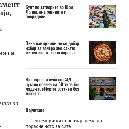
ламент
Бунт во затворите во Шри
ја,
Ланка, има загинати и
повредени
а
Овие намирници не се добар
избор за вечера ако сакате
ната
мирен сон и лесно варење
е
Во погребна куќа во САД
чувале повеќе од 50 тела без
ладење, објектот останал без
дозвола
вици за
Најчитано
Септемвриската пензија нема да
е
порасне исто за сите