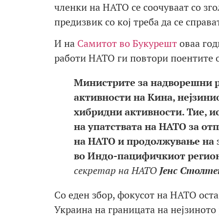
членки на НАТО се соочуваат со зг
предизвик со кој треба да се справа
И на
Самитот во Букурешт
оваа год
работи НАТО ги повтори поентите о
Министрите за надворешни р
активности на Кина, нејзини
хибридни активности. Тие, и
на упатствата на НАТО за от
на НАТО и продолжување на з
во Индо-пацифичкиот регион 
секретар на НАТО
Јенс Столте
Со еден збор, фокусот на НАТО оста
Украина на границата на нејзиното 