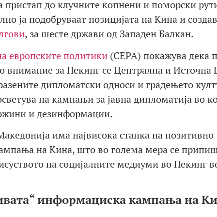
а пристап до клучните копнени и поморски рути
но ја подобруваат позицијата на Кина и созда
олгови
, за шесте држави од Западен Балкан.
на европските политики
(CEPA) покажува дека 
но внимание за Пекинг се Централна и Источна 
разените дипломатски односи и градењето кул
светува на кампањи за јавна дипломатија во к
ржини и дезинформации.
Македонија има највисока стапка на позитивно
мпања на Кина, што во голема мера се припиш
суството на социјалните медиуми во Пекинг в
сивата“ информациска кампања на К