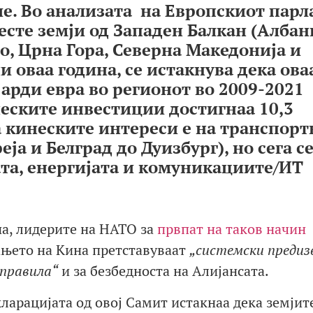
ие. Во анализата на Европскиот пар
есте земји од Западен Балкан (Албани
о, Црна Гора, Северна Македонија и
и оваа година, се истакнува дека ова
арди евра во регионот во 2009-2021
неските инвестиции достигнаа 10,3
а кинеските интереси е на транспорт
а и Белград до Дуизбург), но сега с
та, енергијата и комуникациите/ИТ
на, лидерите на НАТО за
првпат на таков начин
ањето на Кина претставуваат
„системски предиз
 правила“
и за безбедноста на Алијансата.
ларацијата од овој Самит истакнаа дека земјит