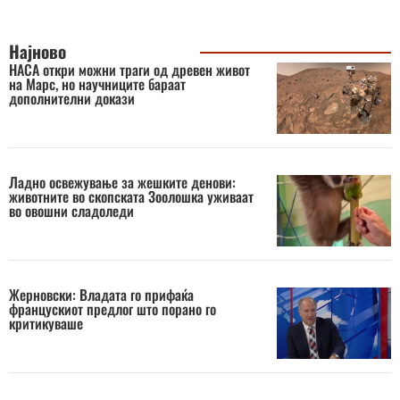
Најново
НАСА откри можни траги од древен живот
на Марс, но научниците бараат
дополнителни докази
Ладно освежување за жешките денови:
животните во скопската Зоолошка уживаат
во овошни сладоледи
Жерновски: Владата го прифаќа
францускиот предлог што порано го
критикуваше