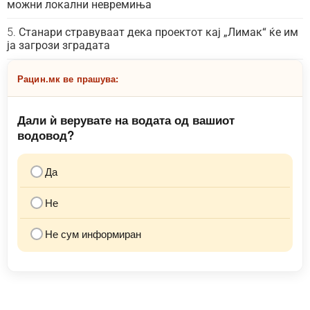
можни локални невремиња
Станари стравуваат дека проектот кај „Лимак“ ќе им
ја загрози зградата
Рацин.мк ве прашува:
Дали ѝ верувате на водата од вашиот
водовод?
Да
Не
Не сум информиран