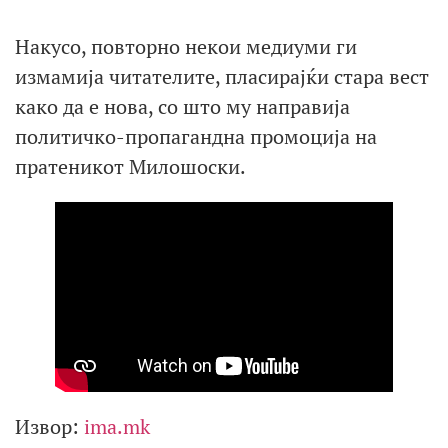
Накусо, повторно некои медиуми ги
измамија читателите, пласирајќи стара вест
како да е нова, со што му направија
политичко-пропагандна промоција на
пратеникот Милошоски.
Извор:
ima.mk