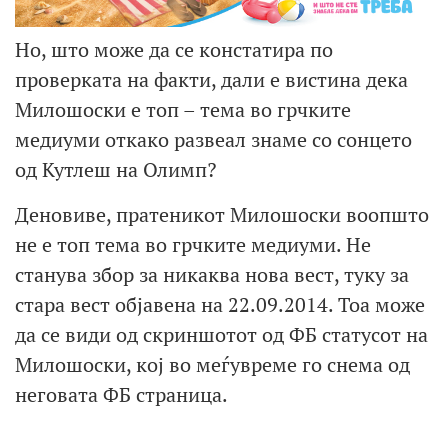
Но, што може да се констатира по
проверката на факти, дали е вистина дека
Милошоски е топ – тема во грчките
медиуми откако развеал знаме со сонцето
од Кутлеш на Олимп?
Деновиве, пратеникот Милошоски воопшто
не е топ тема во грчките медиуми. Не
станува збор за никаква нова вест, туку за
стара вест објавена на 22.09.2014. Тоа може
да се види од скриншотот од ФБ статусот на
Милошоски, кој во меѓувреме го снема од
неговата ФБ страница.