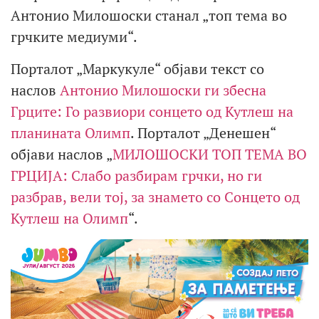
Антонио Милошоски станал „топ тема во
грчките медиуми“.
Порталот „Маркукуле“ објави текст со
наслов
Aнтонио Милошоски ги збecна
Грците: Го развиори сонцето од Кутлеш на
планината Олимп
. Порталот „Денешен“
објави наслов „
МИЛОШОСКИ ТОП ТЕМА ВО
ГРЦИЈА: Слабо разбирам грчки, но ги
разбрав, вели тој, за знамето со Сонцето од
Кутлеш на Олимп
“.