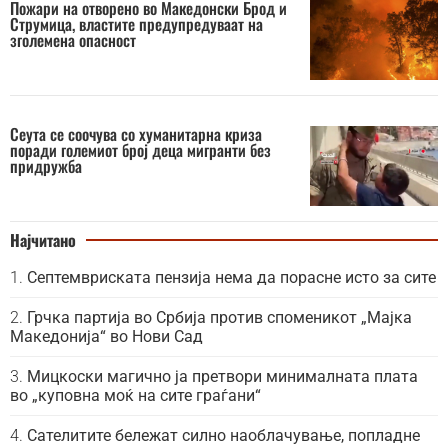
Пожари на отворено во Македонски Брод и
Струмица, властите предупредуваат на
зголемена опасност
Сеута се соочува со хуманитарна криза
поради големиот број деца мигранти без
придружба
Најчитано
Септемвриската пензија нема да порасне исто за сите
Грчка партија во Србија против споменикот „Мајка
Македонија“ во Нови Сад
Мицкоски магично ја претвори минималната плата
во „куповна моќ на сите граѓани“
Сателитите бележат силно наоблачување, попладне