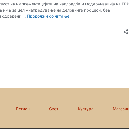
Регион
Свет
Култура
Магази