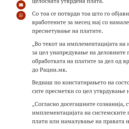
целосната утврдена плата.
Со тоа се потврди тоа што го обја
вработените за месец мај со намале
пресметување на платите.
„Во текот на имплементацијата на 
за цел унапредување на деловните 
обработката на платите за дел од 
до Рацин.мк.
Веднаш по констатирањето на состој
сите пресметки со цел утврдување 
„Согласно досегашните сознанија, с
имплементацијата на системските п
плати или намалување на правата на