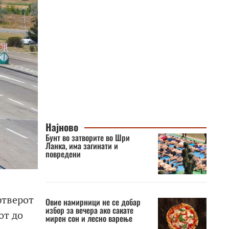
Најново
Бунт во затворите во Шри
Ланка, има загинати и
повредени
фтверот
Овие намирници не се добар
избор за вечера ако сакате
от до
мирен сон и лесно варење