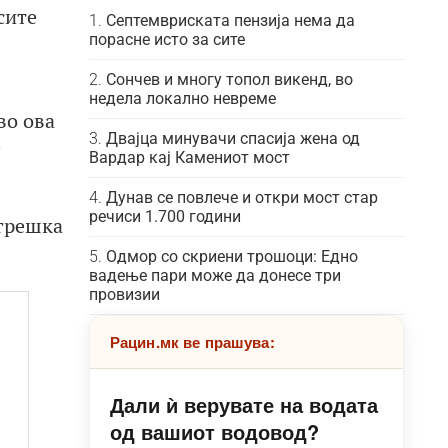
сите
Септемвриската пензија нема да
порасне исто за сите
Сончев и многу топол викенд, во
недела локално невреме
во ова
Двајца минувачи спасија жена од
Вардар кај Камениот мост
Дунав се повлече и откри мост стар
речиси 1.700 години
 грешка
Одмор со скриени трошоци: Едно
вадење пари може да донесе три
провизии
Рацин.мк ве прашува:
Дали ѝ верувате на водата
од вашиот водовод?