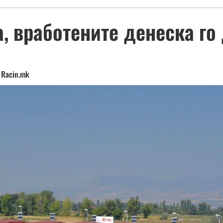
а, вработените денеска го
Racin.mk