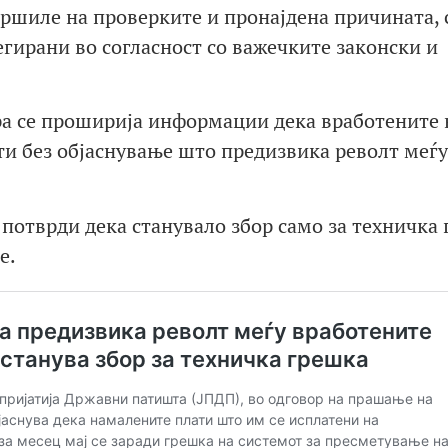
вршиле на проверките и пронајдена причината, 
егирани во согласност со важечките законски и
ера се проширија информации дека вработените 
и без објаснување што предизвика револт меѓу
 потврди дека станувало збор само за техничка
е.