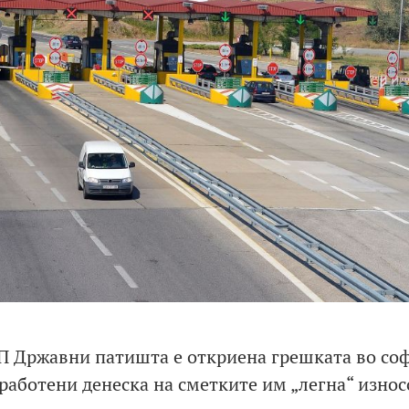
ЈП Државни патишта е откриена грешката во со
вработени денеска на сметките им „легна“ износ