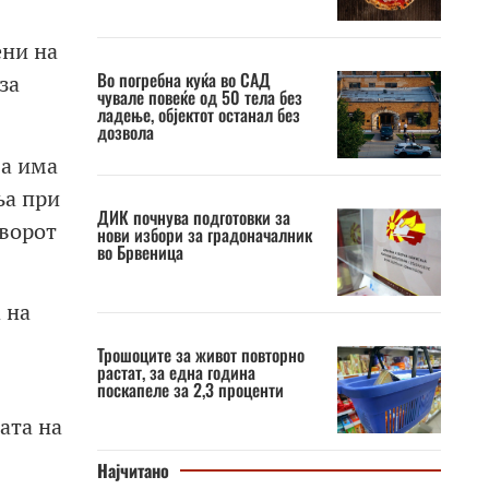
ени на
Во погребна куќа во САД
за
чувале повеќе од 50 тела без
ладење, објектот останал без
дозвола
ја има
ња при
ДИК почнува подготовки за
оворот
нови избори за градоначалник
во Брвеница
 на
Трошоците за живот повторно
растат, за една година
поскапеле за 2,3 проценти
ата на
Најчитано