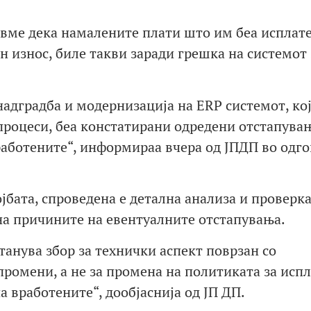
вивме дека намалените плати што им беа исплат
н износ, биле такви заради грешка на системот 
надградба и модернизација на ERP системот, ко
процеси, беа констатирани одредени отстапува
вработените“, информираа вчера од ЈПДП во одг
бата, спроведена е детална анализа и проверка
на причините на евентуалните отстапувања.
танува збор за технички аспект поврзан со
ромени, а не за промена на политиката за испл
 вработените“, дообјаснија од ЈП ДП.