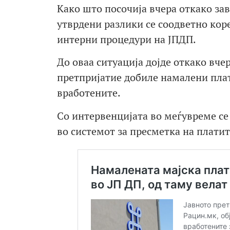
Како што посочија вчера откако за
утврдени разлики се соодветно кор
интерни процедури на ЈПДП.
До оваа ситуација дојде откако вч
претпријатие добиле намалени плат
вработените.
Со интервенцијата во меѓувреме се
во системот за пресметка на платит