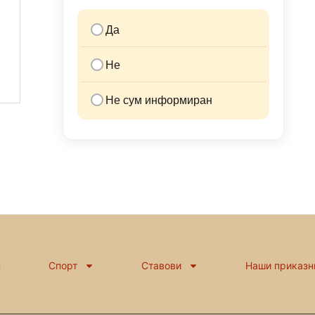
Да
Не
Не сум информиран
н
Спорт
Ставови
Наши приказн