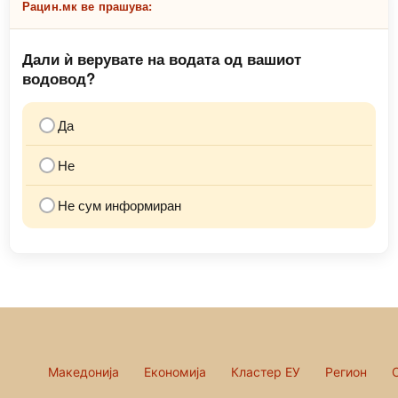
Рацин.мк ве прашува:
Дали ѝ верувате на водата од вашиот
водовод?
Да
Не
Не сум информиран
Македонија
Економија
Кластер ЕУ
Регион