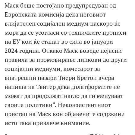
Маск беше постојано предупредуван од
Европската комисија дека неговиот
влијателен социјален медиум наскоро ќе
мора да се усогласи со техничките прописи
на ЕУ кои ќе стапат во сила во јануари
2024 година. Откако Маск воведе нејасни
правила за промовирање линкови до други
социјални медиуми, комесарот за
внатрешни пазари Тиери Бретон вчера
напиша на Твитер дека „платформите не
можат да продолжат нагло да ги менуваат
своите политики“. Неконзистентниот
пристап на Маск кон објавените содржини
исто така привлече внимание.