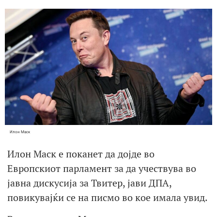
Илон Маск
Илон Маск е поканет да дојде во
Европскиот парламент за да учествува во
јавна дискусија за Твитер, јави ДПА,
повикувајќи се на писмо во кое имала увид.