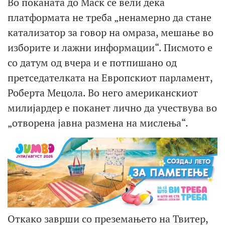
Во поканата до Маск се вели дека
платформата не треба „ненамерно да стане
катализатор за говор на омраза, мешање во
изборите и лажни информации“. Писмото е
со датум од вчера и е потпишано од
претседателката на Европскиот парламент,
Роберта Мецола. Во него американскиот
милијардер е поканет лично да учествува во
„отворена јавна размена на мислења“.
Откако заврши со преземањето на Твитер,