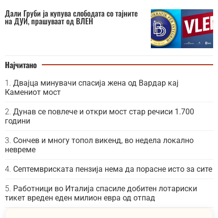
Дали Груби ја купува слободата со тајните
на ДУИ, прашуваат од ВЛЕН
Најчитано
Двајца минувачи спасија жена од Вардар кај
Камениот мост
Дунав се повлече и откри мост стар речиси 1.700
години
Сончев и многу топол викенд, во недела локално
невреме
Септемвриската пензија нема да порасне исто за сите
Работници во Италија спасиле добитен лотариски
тикет вреден еден милион евра од отпад