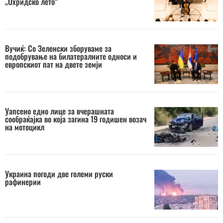
„Охридско лето“
Вучиќ: Со Зеленски зборуваме за
подобрување на билатералните односи и
европскиот пат на двете земји
Уапсено едно лице за вчерашната
сообраќајка во која загина 19 годишен возач
на мотоцикл
Украина погоди две големи руски
рафинерии