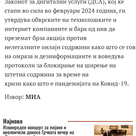
Законот за дигитални услуги (ДСА), кој ќе
стапи во сила во февруари 2024 година, ги
утврдува обврските на технолошките и
интернет компаниите и бара од нив да
преземат брза акција против
нелегалните онлајн содржини како што се го
на омраза и дезинформациите и воведува
протоколи за блокирање на ширење на
штетна содржина за време на
кризи како што е пандемијата на Ковид-19.
Извор:
МИА
Најново
Извонреден концерт за пијано и
виолончело донесе Грчката вечер на