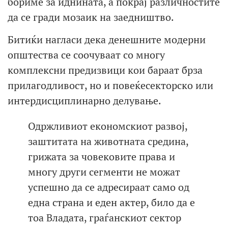
бориме за иднината, а покрај различностите
да се гради мозаик на заедништво.
Битиќи нагласи дека денешните модерни
општества се соочуваат со многу
комплексни предизвици кои бараат брза
прилагодливост, но и повеќесекторско или
интердисциплинарно делување.
Одржливиот економскиот развој,
заштитата на животната средина,
грижата за човековите права и
многу други сегменти не можат
успешно да се адресираат само од
една страна и еден актер, било да е
тоа Владата, граѓанскиот сектор