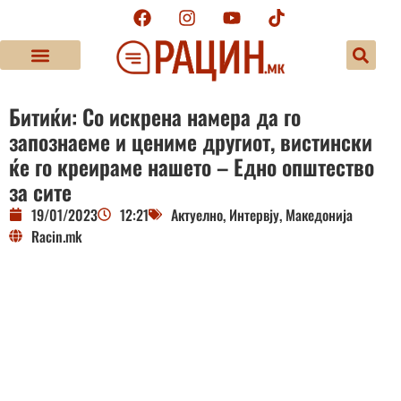
Битиќи: Со искрена намера да го
запознаеме и цениме другиот, вистински
ќе го креираме нашето – Едно општество
за сите
19/01/2023
12:21
Актуелно
,
Интервју
,
Македонија
Racin.mk