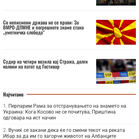
Со неписмени држава не се прави: За
ВМРО-ДПМНЕ и погрешното знаме стана
„уметничка слобода“
Судир на четири возила кај Стража, долги
колони на патот од Гостивар
Најчитано
Перпарим Рама за отстранувањето на знамето на
Украина: Кога Косово не се почитува, Приштина
одговара на ист начин
Вучиќ се закани дека ќе го смени текот на реката
Ибар за да им го загорчи животот на Албанците