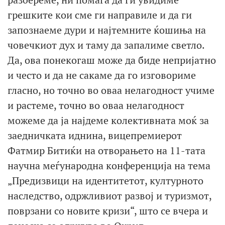
грешките кои сме ги направиле и да ги
запознаеме дури и најтемните ќошиња на
човечкиот дух и таму да запалиме светло.
Да, ова понекогаш може да биде непријатно
и често и да не сакаме да го изговориме
гласно, но точно во оваа нелагодност учиме
и растеме, точно во оваа нелагодност
можеме да ја најдеме колективната моќ за
заедничката иднина, вицепремиерот
Фатмир Битиќи на отворањето на 11-тата
научна меѓународна конференција на тема
„Предизвици на идентитетот, културното
наследство, одржливиот развој и туризмот,
поврзани со новите кризи“, што се вчера и