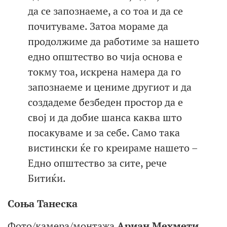
да се запознаеме, а со тоа и да се
почитуваме. Затоа мораме да
продолжиме да работиме за нашето
едно општество во чија основа е
токму тоа, искрена намера да го
запознаеме и цениме другиот и да
создадеме безбеден простор да е
свој и да добие шанса каква што
посакуваме и за себе. Само така
вистински ќе го креираме нашето –
Едно општество за сите, рече
Битиќи.
Соња Танеска
Фото/камера/монтажа
Ариан Мехмети