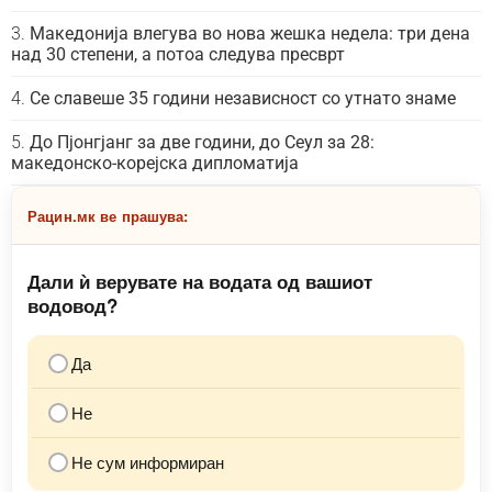
Македонија влегува во нова жешка недела: три дена
над 30 степени, а потоа следува пресврт
Се славеше 35 години независност со утнато знаме
До Пјонгјанг за две години, до Сеул за 28:
македонско-корејска дипломатија
Рацин.мк ве прашува:
Дали ѝ верувате на водата од вашиот
водовод?
Да
Не
Не сум информиран