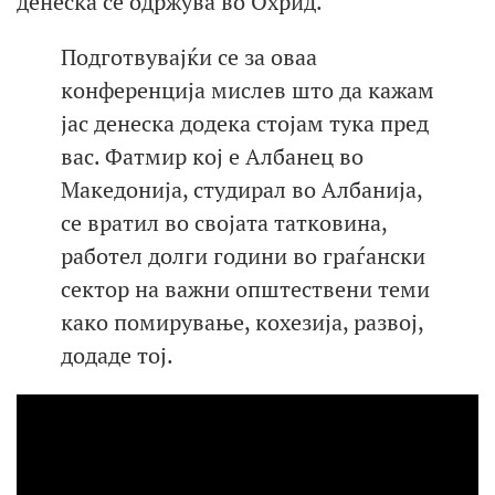
денеска се одржува во Охрид.
Подготвувајќи се за оваа
конференција мислев што да кажам
јас денеска додека стојам тука пред
вас. Фатмир кој е Албанец во
Македонија, студирал во Албанија,
се вратил во својата татковина,
работел долги години во граѓански
сектор на важни општествени теми
како помирување, кохезија, развој,
додаде тој.