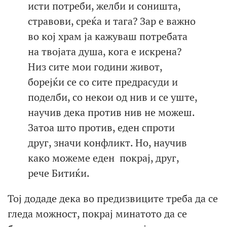
исти потреби, желби и соништа,
стравови, среќа и тага? Зар е важно
во кој храм ја кажуваш потребата
на твојата душа, кога е искрена?
Низ сите мои години живот,
борејќи се со сите предрасуди и
поделби, со некои од нив и се уште,
научив дека против нив не можеш.
Затоа што против, еден спроти
друг, значи конфликт. Но, научив
како можеме еден покрај, друг,
рече Битиќи.
Тој додаде дека во предизвиците треба да се
гледа можност, покрај минатотo да се