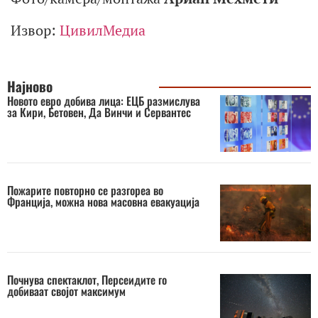
Извор:
ЦивилМедиа
Најново
Новото евро добива лица: ЕЦБ размислува
за Кири, Бетовен, Да Винчи и Сервантес
Пожарите повторно се разгореа во
Франција, можна нова масовна евакуација
Почнува спектаклот, Персеидите го
добиваат својот максимум