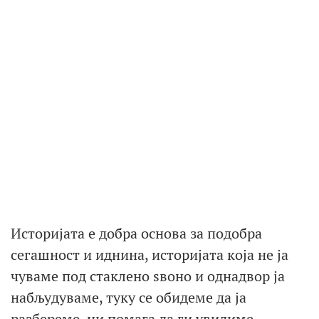
Историјата е добра основа за подобра
сегашност и иднина, историјата која не ја
чуваме под стаклено ѕвоно и однадвор ја
набљудуваме, туку се обидеме да ја
разбереме, ни помага да ги увидиме