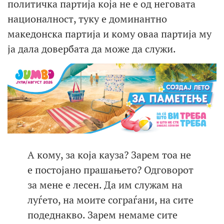
политичка партија која не е од неговата
националност, туку е доминантно
македонска партија и кому оваа партија му
ја дала довербата да може да служи.
А кому, за која кауза? Зарем тоа не
е постојано прашањето? Одговорот
за мене е лесен. Да им служам на
луѓето, на моите сограѓани, на сите
подеднакво. Зарем немаме сите