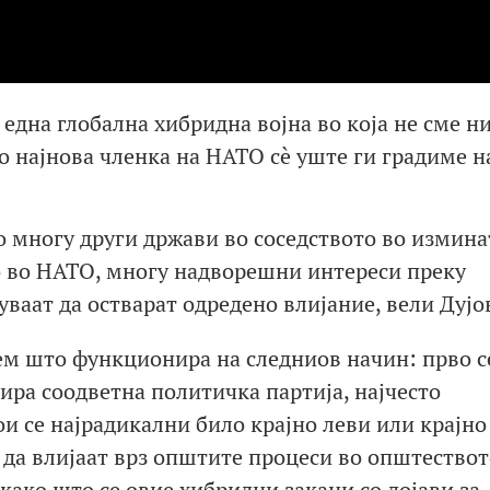
 една глобална хибридна војна во која не сме н
ко најнова членка на НАТО сè уште ги градиме 
во многу други држави во соседството во измин
о во НАТО, многу надворешни интереси преку
ваат да остварат одредено влијание, вели Дујо
ем што функционира на следниов начин: прво с
бира соодветна политичка партија, најчесто
и се најрадикални било крајно леви или крајно
 да влијаат врз општите процеси во општествот
како што се овие хибридни закани со дојави за