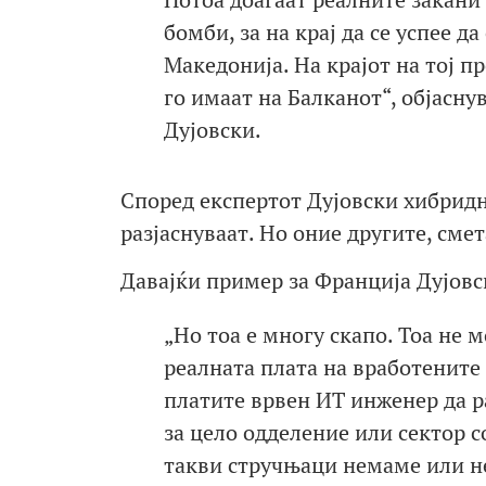
бомби, за на крај да се успее д
Македонија. На крајот на тој п
го имаат на Балканот“, објасну
Дујовски.
Според експертот Дујовски хибридн
разјаснуваат. Но оние другите, смет
Давајќи пример за Франција Дујовс
„Но тоа е многу скапо. Тоа не 
реалната плата на вработените 
платите врвен ИТ инженер да ра
за цело одделение или сектор с
такви стручњаци немаме или н