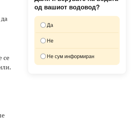
од вашиот водовод?
 да
Да
Не
Не сум информиран
 се
или.
ме