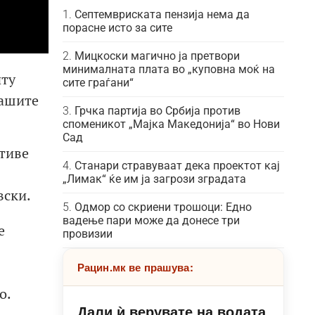
Септемвриската пензија нема да
порасне исто за сите
Мицкоски магично ја претвори
минималната плата во „куповна моќ на
иту
сите граѓани“
нашите
Грчка партија во Србија против
споменикот „Мајка Македонија“ во Нови
Сад
ативе
Станари стравуваат дека проектот кај
„Лимак“ ќе им ја загрози зградата
вски.
Одмор со скриени трошоци: Едно
вадење пари може да донесе три
е
провизии
Рацин.мк ве прашува:
о.
Дали ѝ верувате на водата