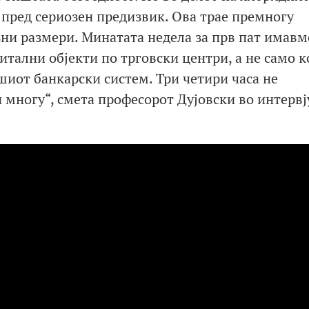
 пред сериозен предизвик. Ова трае премногу
зни размери. Минатата недела за прв пат имавм
итални објекти по трговски центри, а не само к
иот банкарски систем. Три четири часа не
многу“, смета професорот Дујовски во интервј