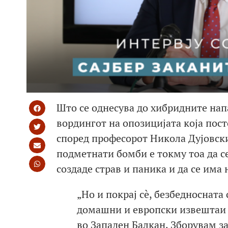
Што се однесува до хибридните нап
вордингот на опозицијата која пост
според професорот Никола Дујовски,
подметнати бомби е токму тоа да се
создаде страв и паника и да се им
„Но и покрај сè, безбедносната 
домашни и европски извештаи М
во Западен Балкан. Зборувам з