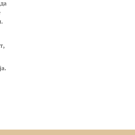
 да
е
.
т,
ја.