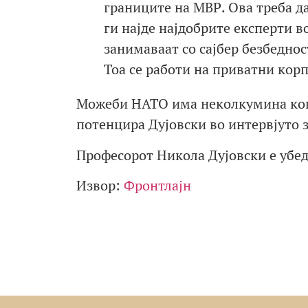
границите на МВР. Ова треба д
ги најде најдобрите експерти в
занимаваат со сајбер безбедно
Тоа се работи на приватни корп
Можеби НАТО има неколкумина кои г
потенцира Дујовски во интервјуто 
Професорот Никола Дујовски е убеде
Извор:
Фронтлајн