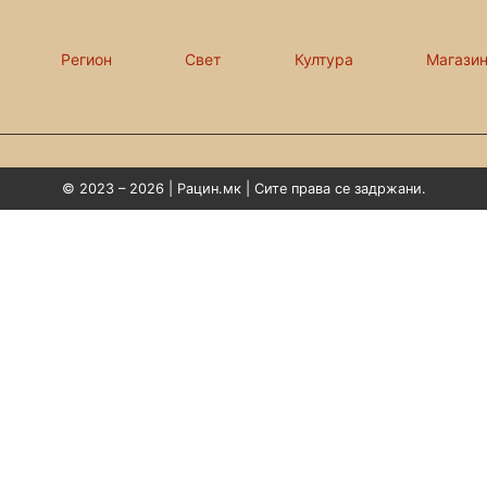
Регион
Свет
Култура
Магази
© 2023 – 2026 | Рацин.мк | Сите права се задржани.