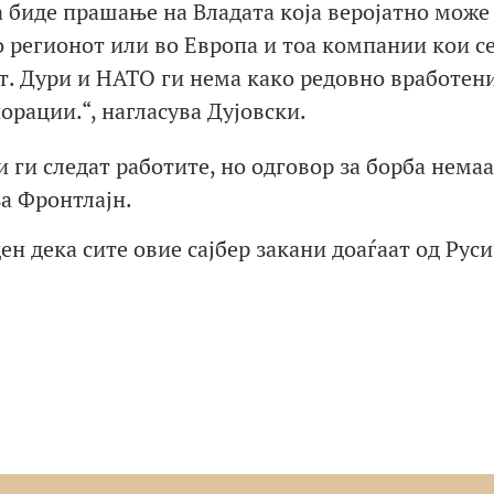
а биде прашање на Владата која веројатно може
о регионот или во Европа и тоа компании кои с
ст. Дури и НАТО ги нема како редовно вработени
орации.“, нагласува Дујовски.
и следат работите, но одговор за борба немаа
за Фронтлајн.
н дека сите овие сајбер закани доаѓаат од Руси