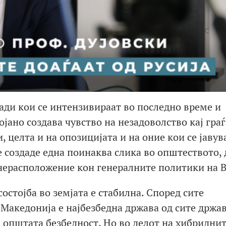
ади кои се интензивираат во последно време и
ојано создава чувство на незадоволство кај граѓ
 целта и на опозицијата и на оние кои се јавув
 создаде една поинаква слика во општеството, 
а нерасположение кон генералните политики на В
состојба во земјата е стабилна. Според сите
акедонија е најбезбедна држава од сите држа
а општата безбедност. Но во делот на хибридни