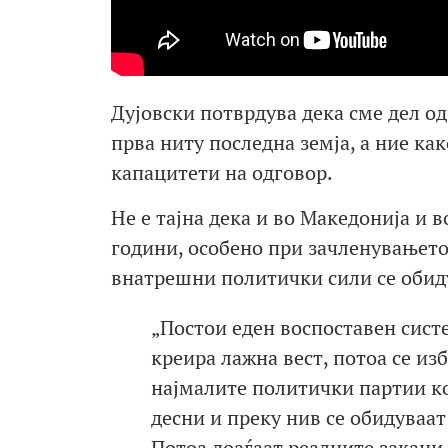
Дујовски потврдува дека сме дел од
прва ниту последна земја, а ние ка
капацитети на одговор.
Не е тајна дека и во Македонија и 
години, особено при зачленувањет
внатрешни политички сили се обиду
„Постои еден воспоставен сист
креира лажна вест, потоа се из
најмалите политички партии ко
десни и преку нив се обидуваат
Потоа доаѓаат реалните закани 