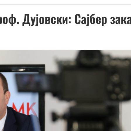
роф. Дујовски: Сајбер зак