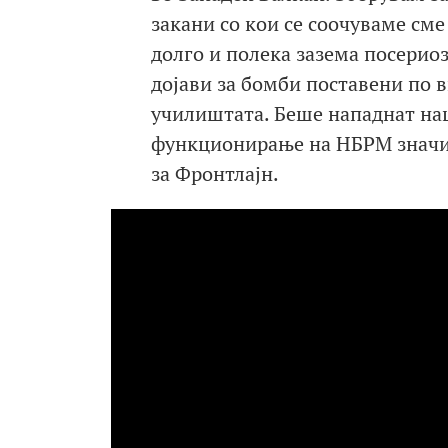
закани со кои се соочуваме сме
долго и полека зазема посерио
дојави за бомби поставени по в
училиштата. Беше нападнат наш
функционирање на НБРМ значи 
за Фронтлајн.