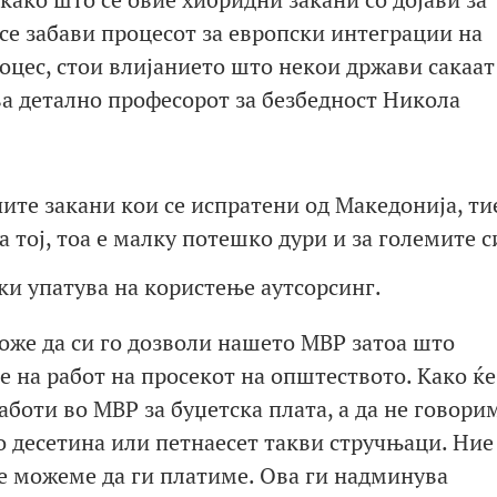
а се забави процесот за европски интеграции на
роцес, стои влијанието што некои држави сакаат
ва детално професорот за безбедност Никола
ите закани кои се испратени од Македонија, тие
а тој, тоа е малку потешко дури и за големите с
ки упатува на користење аутсорсинг.
може да си го дозволи нашето МВР затоа што
е на работ на просекот на општеството. Како ќе
боти во МВР за буџетска плата, а да не говори
о десетина или петнаесет такви стручњаци. Ние
е можеме да ги платиме. Ова ги надминува