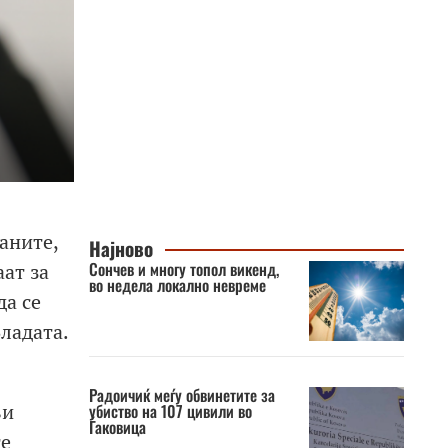
аните,
Најново
Сончев и многу топол викенд,
аат за
во недела локално невреме
да се
ладата.
Радоичиќ меѓу обвинетите за
ви
убиство на 107 цивили во
Ѓаковица
те