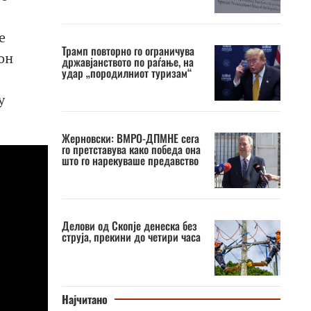
е
Трамп повторно го ограничува
он
државјанството по раѓање, на
удар „породилниот туризам“
у
Жерновски: ВМРО-ДПМНЕ сега
го претставува како победа она
што го нарекуваше предавство
Делови од Скопје денеска без
струја, прекини до четири часа
Најчитано