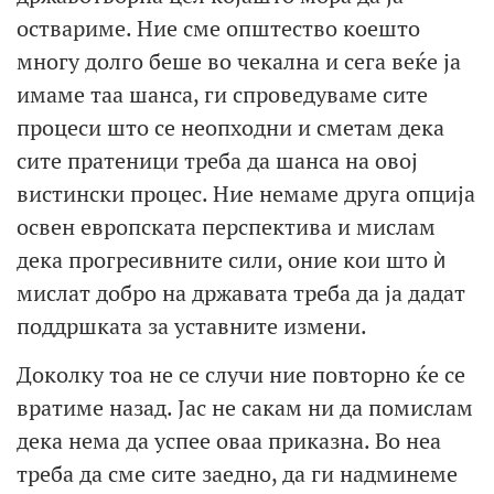
оствариме. Ние сме општество коешто
многу долго беше во чекална и сега веќе ја
имаме таа шанса, ги спроведуваме сите
процеси што се неопходни и сметам дека
сите пратеници треба да шанса на овој
вистински процес. Ние немаме друга опција
освен европската перспектива и мислам
дека прогресивните сили, оние кои што ѝ
мислат добро на државата треба да ја дадат
поддршката за уставните измени.
Доколку тоа не се случи ние повторно ќе се
вратиме назад. Јас не сакам ни да помислам
дека нема да успее оваа приказна. Во неа
треба да сме сите заедно, да ги надминеме