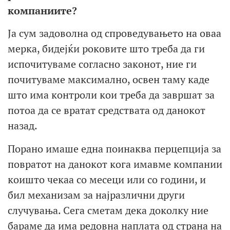
компаниите?
Ја сум задоволна од спроведувањето на оваа
мерка, бидејќи роковите што треба да ги
испочитуваме согласно законот, ние ги
почитуваме максимално, освен таму каде
што има контроли кои треба да завршат за
потоа да се вратат средствата од данокот
назад.
Порано имаше една поинаква перцепција за
повратот на данокот кога имавме компании
коишто чекаа со месеци или со години, и
бил механизам за најразлични други
случувања. Сега сметам дека доколку ние
бараме да има редовна наплата од страна на