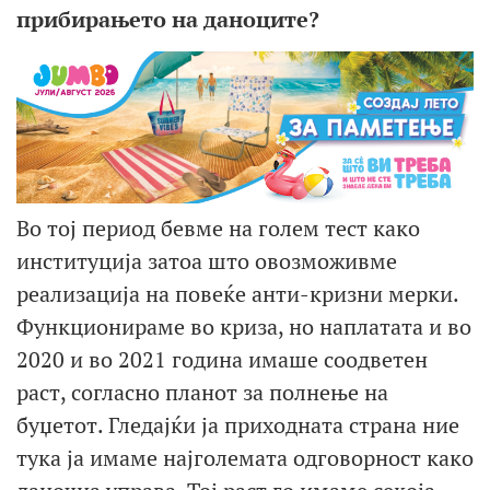
прибирањето на даноците?
Во тој период бевме на голем тест како
институција затоа што овозможивме
реализација на повеќе анти-кризни мерки.
Функционираме во криза, но наплатата и во
2020 и во 2021 година имаше соодветен
раст, согласно планот за полнење на
буџетот. Гледајќи ја приходната страна ние
тука ја имаме најголемата одговорност како