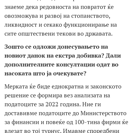
знаеме дека редовноста на повратот ќе
овозможува и развој на стопанството,
ликвидност и секако функционирање на
сите општествени текови во државата.
Зошто се одложи донесувањето на
новиот данок на екстра добивка? Дали
дополнителните консултации одат во
насоката што ја очекувате?
Мерката ќе биде еднократна и законското
решение се формира вез анализата на
податоците за 2022 година. Ние ги
доставивме податоците до Министерството
за финансии и повеќе од 100-тина фирми ќе
влезат во тој турнус. Имавме споредбени