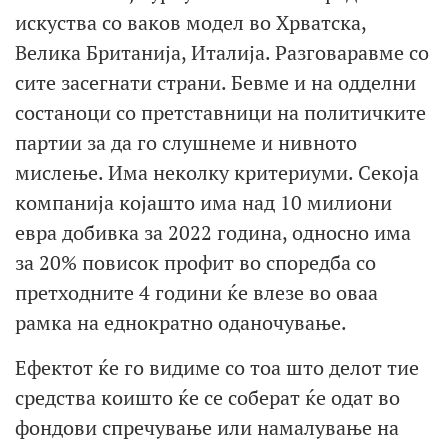
искуства со ваков модел во Хрватска,
Велика Британија, Италија. Разговаравме со
сите засегнати страни. Бевме и на одделни
состаноци со претставници на политичките
партии за да го слушнеме и нивното
мислење. Има неколку критериуми. Секоја
компанија којашто има над 10 милиони
евра добивка за 2022 година, односно има
за 20% повисок профит во споредба со
претходните 4 години ќе влезе во оваа
рамка на еднократно оданочување.
Ефектот ќе го видиме со тоа што делот тие
средства коишто ќе се соберат ќе одат во
фондови спречување или намалување на