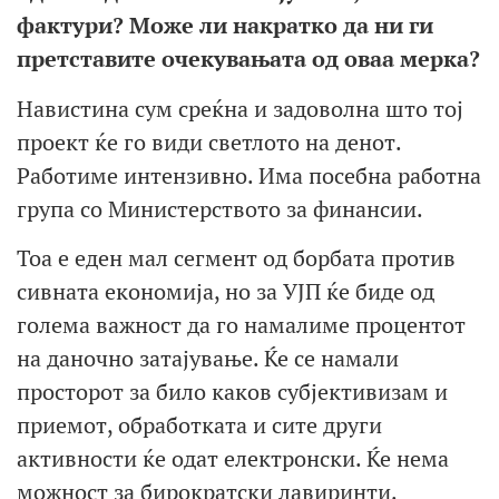
фактури? Може ли накратко да ни ги
претставите очекувањата од оваа мерка?
Навистина сум среќна и задоволна што тој
проект ќе го види светлото на денот.
Работиме интензивно. Има посебна работна
група со Министерството за финансии.
Тоа е еден мал сегмент од борбата против
сивната економија, но за УЈП ќе биде од
голема важност да го намалиме процентот
на даночно затајување. Ќе се намали
просторот за било каков субјективизам и
приемот, обработката и сите други
активности ќе одат електронски. Ќе нема
можност за бирократски лавиринти.