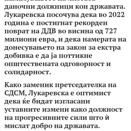
даночни должници кон државата.
Лукаревска посочува дека во 2022
година е постигнат рекорден
поврат на ДДВ во висина од 727
милиони евра, и дека намерата на
донесувањето на закон за екстра
добивка е да ја поттикне
општествената одговорност и
солидарност.
Како заменик претседателка на
СДСМ, Лукаревска е оптимист
дека ќе бидат изгласани
уставните измени како должност
на прогресивните сили ш
то ѝ
мислат добро на државата.