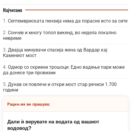
Најчитано
Септемвриската пензија нема да порасне исто за сите
Сончев и многу топол викенд, во недела локално
невреме
Двајца минувачи спасија жена од Вардар кај
Камениот мост
Одмор со скриени трошоци: Едно вадење пари може
да донесе три провизии
Дунав се повлече и откри мост стар речиси 1.700
години
Рацин.мк ве прашува:
Дали ѝ верувате на водата од вашиот
водовод?