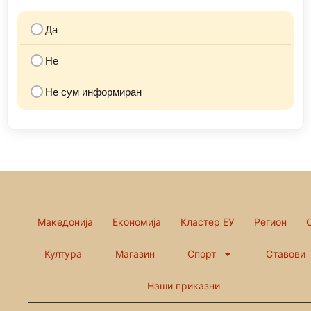
Да
Не
Не сум информиран
Македонија
Економија
Кластер ЕУ
Регион
Култура
Магазин
Спорт
Ставови
Наши приказни