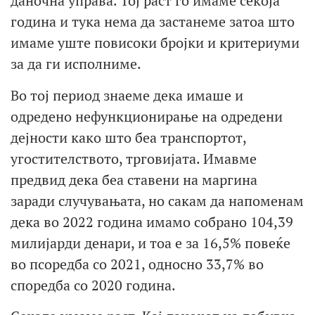
даночна управа. Тој раст го имаме секоја
година и тука нема да застанеме затоа што
имаме уште повисоки бројки и критериуми
за да ги исполниме.
Во тој период знаеме дека имаше и
одредено нефункционирање на одредени
дејности како што беа транспортот,
угостителството, трговијата. Имавме
предвид дека беа ставени на маргина
заради случувањата, но сакам да напоменам
дека во 2022 година имамо собрано 104,39
милијарди денари, и тоа е за 16,5% повеќе
во псоредба со 2021, односно 33,7% во
споредба со 2020 година.