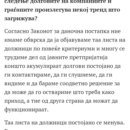
следење долговите на компаниите и
граѓаните произлегува некој тренд што
загрижува?
Согласно Законот за даночна постапка ние
имаме обврска да ја објавуваме таа листа на
должници по повеќе критериуми и многу се
трудиме дел од јавните претпријатија
коишто акумулираат долгови постојано да
ги контактираме, да ги слушнеме, да ги
видиме и да бараме соодветно решение за
да може да го оствариме што треба како
приход, а тие од друга страна да можат да
функционираат.
Таа листа на должници постојано се менува.