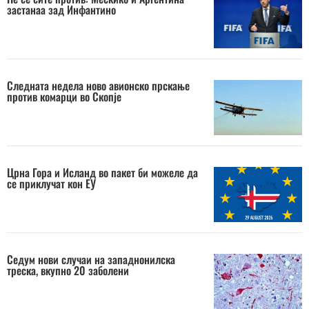
застанаа зад Инфантино
Следната недела ново авионско прскање
против комарци во Скопје
Црна Гора и Исланд во пакет би можеле да
се приклучат кон ЕУ
Седум нови случаи на западнонилска
треска, вкупно 20 заболени