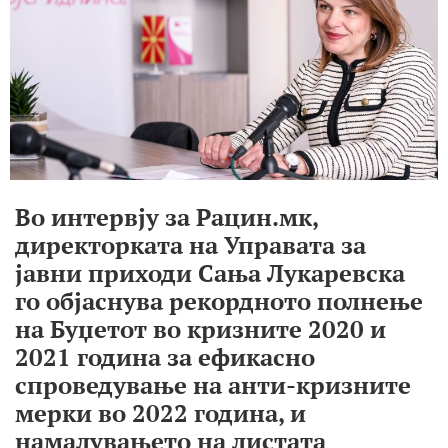
Во интервју за Рацин.мк,
директорката на Управата за
јавни приходи Сања Лукаревска
го објаснува рекордното полнење
на Буџетот во кризните 2020 и
2021 година за ефикасно
спроведување на анти-кризните
мерки во 2022 година, и
намалувањето на листата