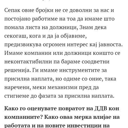
Сепак овие бројки не се доволни за нас и
постојано работиме на тоа да имаме што
помала листа на должници, Знам дека
секогаш, кога и да ја објавиме,
предизвикува огромен интерес кај јавноста.
Имаме компании или должници коишто се
неконтактибилни па бараме соодветни
решенија. Ги имаме инструментите за
присилна наплата, но одиме со оние, така
наречени, меки механизми пред да
стигнеме до фазата за присилна наплата.
Како го оценувате повратот на ДДВ кон
компаниите? Како оваа мерка влијае на
работата и на новите инвестиции на