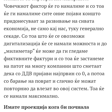
Човечкиот фактор ќе го намалиме и со тоа
ќе ги намалиме сите оние појави коишто
придонесуваат за развивање на сивата
економија, не само кај нас, туку генерално
секаде. Со тоа што ќе се овозможи
дигитализација ќе се намали можноста и до
„милиметар“ ќе може да ги гледаме
фиктивните фактури и со тоа ќе застанеме
на патот на многу компании што сметаат
дека со ДДВ пријави најпрвин со 0, а потоа
со барање на поврат и слично ќе можат
повторнио да влезат во овој систем. Тоа ќе
се намали максимално.
Имате проекција кога би почнала