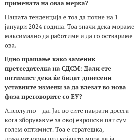
примената на оваа мерка?
Нашата тенденција е тоа да почне на 1
јануари 2024 година. Тоа значи дека мораме
максимално да работиме и да го оствариме
ова.
Едно прашање како заменик
претседателка на СДСМ: Дали сте
оптимист дека ќе бидат донесени
уставните измени за да влезат во нова
фаза преговорите со ЕУ?
Апсолутно – да. Јас во сите наврати досега
кога зборувавме за овој европски пат сум
голем оптимист. Тоа е стратешка,
државотворна цел којашто мора да ја