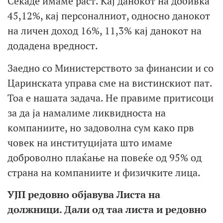
Секаде имаме раст. Кај данокот на добивка
45,12%, кај персоналниот, односно данокот
на личен доход 16%, 11,3% кај данокот на
додадена вредност.
Заедно со Министерството за финансии и со
Царинската управа сме на вистинскиот пат.
Тоа е нашата задача. Не правиме притисоци
за да ја намалиме ликвидноста на
компаниите, но задоволна сум како прв
човек на институцијата што имаме
доброволно плаќање на повеќе од 95% од
страна на компаниите и физичките лица.
УЈП редовно објавува Листа на
должници. Дали од таа листа и редовно