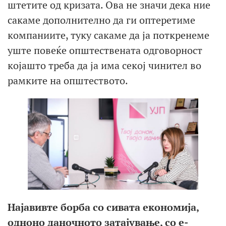
штетите од кризата. Ова не значи дека ние
сакаме дополнително да ги оптеретиме
компаниите, туку сакаме да ја поткренеме
уште повеќе општествената одговорност
којашто треба да ја има секој чинител во
рамките на општеството.
Најавивте борба со сивата економија
,
одноно даночното затајување,
со е-