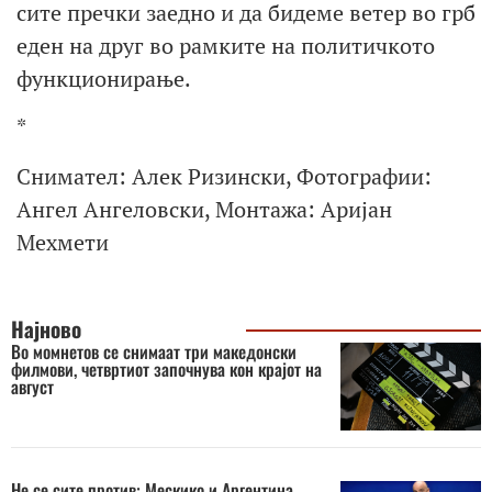
сите пречки заедно и да бидеме ветер во грб
еден на друг во рамките на политичкото
функционирање.
*
Снимател: Алек Ризински, Фотографии:
Ангел Ангеловски, Монтажа: Аријан
Мехмети
Најново
Во момнетов се снимаат три македонски
филмови, четвртиот започнува кон крајот на
август
Не се сите против: Мескико и Аргентина