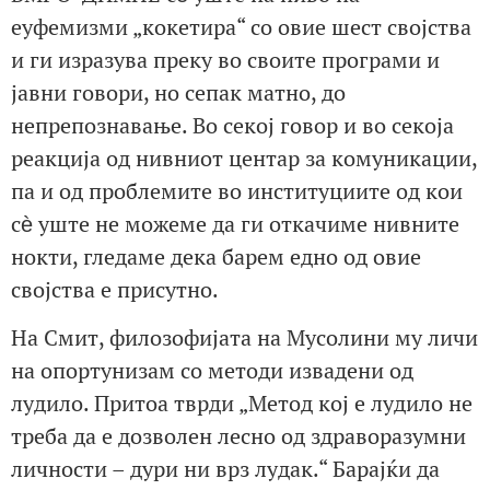
еуфемизми „кокетира“ со овие шест својства
и ги изразува преку во своите програми и
јавни говори, но сепак матно, до
непрепознавање. Во секој говор и во секоја
реакција од нивниот центар за комуникации,
па и од проблемите во институциите од кои
сѐ уште не можеме да ги откачиме нивните
нокти, гледаме дека барем едно од овие
својства е присутно.
На Смит, филозофијата на Мусолини му личи
на опортунизам со методи извадени од
лудило. Притоа тврди „Метод кој е лудило не
треба да е дозволен лесно од здраворазумни
личности – дури ни врз лудак.“ Барајќи да