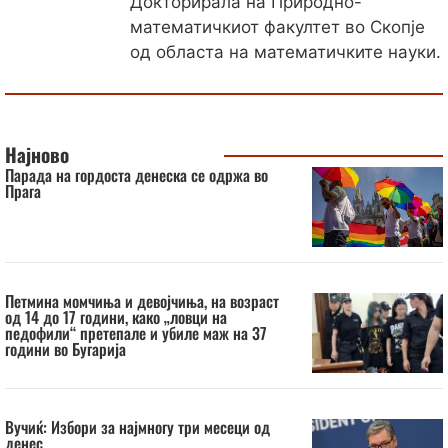
Докторирала на Природно-
математичкиот факултет во Скопје
од областа на математичките науки.
Најново
Парада на гордоста денеска се одржа во
Прага
Петмина момчиња и девојчиња, на возраст
од 14 до 17 години, како „ловци на
педофили“ претепале и убиле маж на 37
години во Бугарија
Вучиќ: Избори за најмногу три месеци од
денес