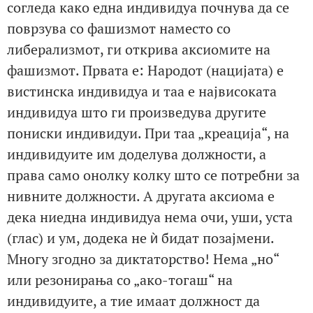
согледа како една индивидуа почнува да се
поврзува со фашизмот наместо со
либерализмот, ги открива аксиомите на
фашизмот. Првата е: Народот (нацијата) е
вистинска индивидуа и таа е највисоката
индивидуа што ги произведува другите
пониски индивидуи. При таа „креација“, на
индивидуите им доделува должности, а
права само онолку колку што се потребни за
нивните должности. А другата аксиома е
дека ниедна индивидуа нема очи, уши, уста
(глас) и ум, додека не ѝ бидат позајмени.
Многу згодно за диктаторство! Нема „но“
или резонирања со „ако-тогаш“ на
индивидуите, а тие имаат должност да