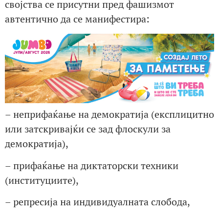
својства се присутни пред фашизмот
автентично да се манифестира:
– неприфаќање на демократија (експлицитно
или затскривајќи се зад флоскули за
демократија),
– прифаќање на диктаторски техники
(институциите),
– репресија на индивидуалната слобода,