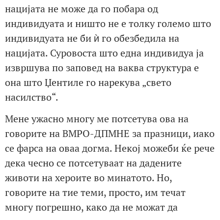
нацијата не може да го побара од
индивидуата и ништо не е толку големо што
индивидуата не би ѝ го обезбедила на
нацијата. Суровоста што една индивидуа ја
извршува по заповед на ваква структура е
она што Џентилe го нарекува „свето
насилство“.
Мене ужасно многу ме потсетува ова на
говорите на ВМРО-ДПМНЕ за празници, иако
се фарса на оваа догма. Некој можеби ќе рече
дека чесно се потсетуваат на дадените
животи на хероите во минатото. Но,
говорите на тие теми, просто, им течат
многу погрешно, како да не можат да