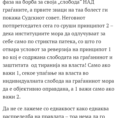
фаза на борба за своја „слобода“ НАД
граѓаните, а првите знаци на таа болест ги
покажа Судскиот совет. Неговиот
потпретседател сега го сруши принципот 2 –
дека институциите мора да одлучуваат за
себе само по стриктна патека, со што го
отвара условот за реверзија на принципот 1
во кој е содржана слободата на граѓанинот и
заштитата од тиранија на власта! Само ако
важи 1, секое упаѓање на власта во
индивидуалната слобода на граѓанинот мора
да е објективно оправдана, а 1 важи само ако
важи 2.
Да не се лажеме со еднаквост како еднаква
распределба на правдата – тоа нема да го