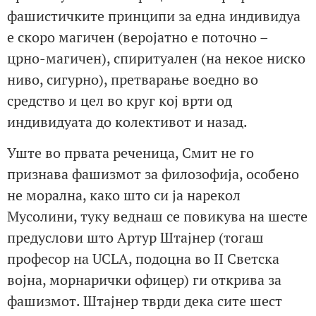
фашистичките принципи за една индивидуа
е скоро магичен (веројатно е поточно –
црно-магичен), спиритуален (на некое ниско
ниво, сигурно), претварање воедно во
средство и цел во круг кој врти од
индивидуата до колективот и назад.
Уште во првата реченица, Смит не го
признава фашизмот за филозофија, особено
не морална, како што си ја нарекол
Мусолини, туку веднаш се повикува на шесте
предуслови што Артур Штајнер (тогаш
професор на UCLA, подоцна во II Светска
војна, морнарички офицер) ги открива за
фашизмот. Штајнер тврди дека сите шест