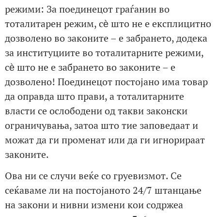
режими: За поединецот граѓанин во
тоталитарен режим, сѐ што не е експлицитно
дозволено во законите – е забрането, додека
за институциите во тоталитарните режими,
сѐ што не е забрането во законите – е
дозволено! Поединецот постојано има товар
да оправда што прави, а тоталитарните
власти се ослободени од такви законски
ограничувања, затоа што тие заповедаат и
можат да ги променат или да ги игнорираат
законите.
Ова ни се случи веќе со груевизмот. Се
сеќаваме ли на постојаното 24/7 штанцање
на закони и нивни измени кои содржеа