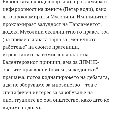
Европската народна партија), прокламираат
инфериорност на жените (Петар води), како
што прокламирал и Мусолини. Имплицитно
прокламираат залудност на Парламентот,
додека Мусолини експлицитно го правел тоа
(на пример јавната тајна за „меничното
работење“ на своите пратеници,
итроштините за измислен аналог на
Бадентеровиот принцип, ама за ДПМНЕ-
овските присвоени божем „македонски“
прашања, потоа киднапирањето на дебатата,
а да не зборуваме за мнозинство – тоа е
специфичен интерес за заробување на
институциите во ова општество, како што ќе
видиме подолу).