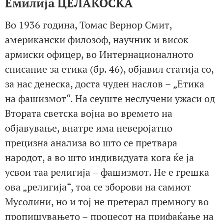
Емилија ЦЕЛАКОСКА
Во 1936 година, Томас Вернор Смит,
американски филозоф, научник и висок
армиски офицер, во Интернационалното
списание за етика (бр. 46), објавил статија со,
за нас денеска, доста чуден наслов – „Етика
на фашизмот“. На сеуште неслучени ужаси од
Втората светска војна во времето на
објавување, внатре има неверојатно
прецизна анализа во што се претвара
народот, а во што индивидуата кога ќе ја
усвои таа религија – фашизмот. Не е грешка
ова „религија“, тоа се зборови на самиот
Мусолини, но и тој не претерал премногу во
пропишувањето – процесот на прифаќање на