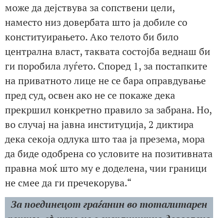
може да дејствува за сопствени цели,
наместо низ довербата што ја добиле со
конституирањето. Ако телото би било
централна власт, таквата состојба веднаш би
ги поробила луѓето. Според 1, за постапките
на приватното лице не се бара оправдување
пред суд, освен ако не се покаже дека
прекршил конкретно правило за забрана. Но,
во случај на јавна институција, 2 диктира
дека секоја одлука што таа ја презема, мора
да биде одобрена со условите на позитивната
правна моќ што му е доделена, чии граници
не смее да ги пречекорува.“
За поединецот граѓанин во тоталитарен