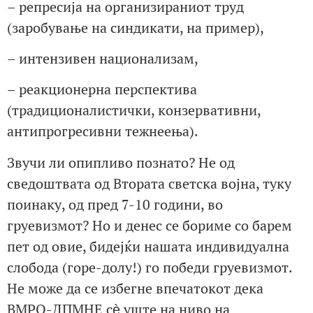
– репресија на организираниот труд
(заробување на синдикати, на пример),
– интензивен национализам,
– реакционерна перспектива
(традиционалистички, конзервативни,
антипрогресивни тежнеења).
Звучи ли опипливо познато? Не од
сведоштвата од Втората светска војна, туку
поинаку, од пред 7-10 години, во
груевизмот? Но и денес се бориме со барем
пет од овие, бидејќи нашата индивидуална
слобода (горе-долу!) го победи груевизмот.
Не може да се избегне впечатокот дека
ВМРО-ДПМНЕ сѐ уште на ниво на