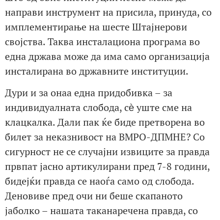
направи инструмент на присила, принуда, со
имплементирање на шесте Штајнерови
својства. Таква инсталациона програма во
една држава може да има само организација
инсталирана во државните институции.
Дури и за онаа една придобивка – за
индивидуалната слобода, сѐ уште сме на
клацкалка. Дали пак ќе биде претворена во
билет за неказнивост на ВМРО-ДПМНЕ? Со
сигурност не се случајни извиците за правда
првпат јасно артикулирани пред 7-8 години,
бидејќи правда се наоѓа само од слобода.
Деновиве пред очи ни беше скапаното
јаболко – нашата таканаречена правда, со