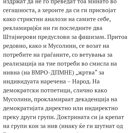
издржат да не го преведат тоа минато во
сегашноста, а хероите да си ги присвојат
како стриктни аналози на самите себе,
рекламирајќи ни ги последните два
Штајнерови предуслови за фашизам. Притоа
редовно, како и Мусолини, се возат на
потребите на граѓаните, со ветувања за
реализација на тие потреби во смисла на
нивна (на ВМРО-ДПМНЕ) „жртва“ за
индивидуата наречена – Народ. На
демократски потпетици, слично како
Мусолини, прокламираат декаденција на
демократијата директно или индиректно
преку други групи. Доктрината си ја крепат
на групи кои за нив (инаку ќе ги шутнат од