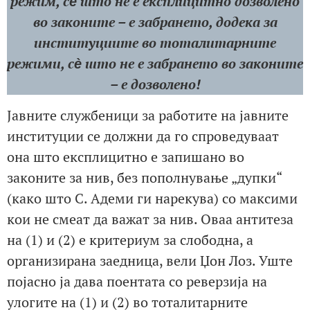
режим, сѐ што не е експлицитно дозволено
во законите – е забрането, додека за
институциите во тоталитарните
режими, сѐ што не е забрането во законите
– е дозволено!
Јавните службеници за работите на јавните
институции се должни да го спроведуваат
она што експлицитно е запишано во
законите за нив, без пополнување „дупки“
(како што С. Адеми ги нарекува) со максими
кои не смеат да важат за нив. Оваа антитеза
на (1) и (2) е критериум за слободна, а
организирана заедница, вели Џон Лоз. Уште
појасно ја дава поентата со реверзија на
улогите на (1) и (2) во тоталитарните