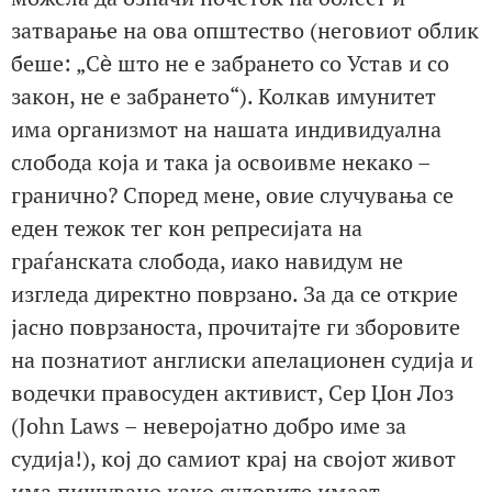
затварање на ова општество (неговиот облик
беше: „Сѐ што не е забрането со Устав и со
закон, не е забрането“). Колкав имунитет
има организмот на нашата индивидуална
слобода која и така ја освоивме некако –
гранично? Според мене, овие случувања се
еден тежок тег кон репресијата на
граѓанската слобода, иако навидум не
изгледа директно поврзано. За да се открие
јасно поврзаноста, прочитајте ги зборовите
на познатиот англиски апелационен судија и
водечки правосуден активист, Сер Џон Лоз
(John Laws – неверојатно добро име за
судија!), кој до самиот крај на својот живот
има пишувано како судовите имаат