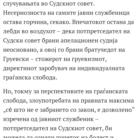
случувањата во Судскиот совет.
Несериозноста на самите јавни службеници
остава горчина, секако. Впечатокот остана да
лебди во воздухот – дека потпретседател на
Судски совет брани апелационен судија
неосновано, а овој го брани братучедот на
Груевски – стожерот на груевизмот,
директниот заробувач на индивидуалната
граѓанска слобода.
Но, токму за перспективите на граѓанската
слобода, злоупотребата на правната максима
„сѐ што не е забрането со закон, е дозволено“
изречена од јавниот службеник –
потпретседател на Судскиот совет, би
можела да означи почеток на болест и