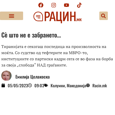
Сѐ што не е забрането…
Тиранијата е секогаш последица на произволноста на
моќта. Со судство од тефтерите на МВРО-то,
институциите со партиски кадри сега се во фаза на борба
за своја „слобода“ НАД граѓаните.
Емилија Целакоска
05/05/2023
09:03
Колумни
,
Македонија
Racin.mk