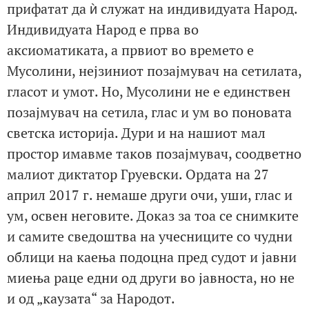
прифатат да ѝ служат на индивидуата Народ.
Индивидуата Народ е прва во
аксиоматиката, а првиот во времето е
Мусолини, нејзиниот позајмувач на сетилата,
гласот и умот. Но, Мусолини не е единствен
позајмувач на сетила, глас и ум во поновата
светска историја. Дури и на нашиот мал
простор имавме таков позајмувач, соодветно
малиот диктатор Груевски. Ордата на 27
април 2017 г. немаше други очи, уши, глас и
ум, освен неговите. Доказ за тоа се снимките
и самите сведоштва на учесниците со чудни
облици на каења подоцна пред судот и јавни
миења раце едни од други во јавноста, но не
и од „каузата“ за Народот.