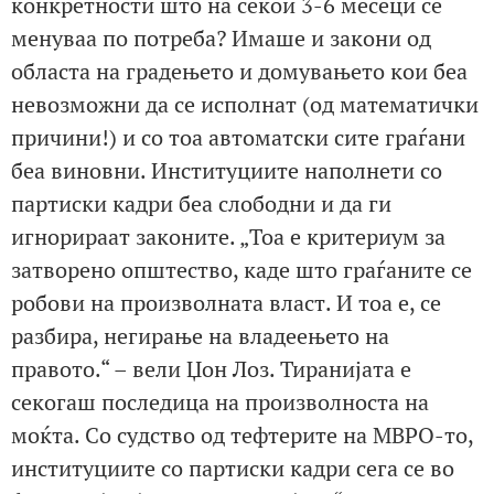
конкретности што на секои 3-6 месеци се
менуваа по потреба? Имаше и закони од
областа на градењето и домувањето кои беа
невозможни да се исполнат (од математички
причини!) и со тоа автоматски сите граѓани
беа виновни. Институциите наполнети со
партиски кадри беа слободни и да ги
игнорираат законите. „Тоа е критериум за
затворено општество, каде што граѓаните се
робови на произволната власт. И тоа е, се
разбира, негирање на владеењето на
правото.“ – вели Џон Лоз. Тиранијата е
секогаш последица на произволноста на
моќта. Со судство од тефтерите на МВРО-то,
институциите со партиски кадри сега се во