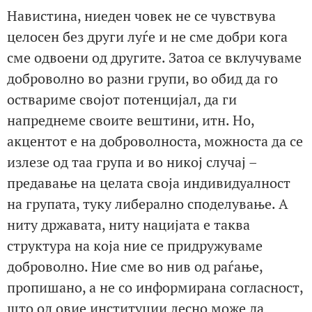
Навистина, ниеден човек не се чувствува
целосен без други луѓе и не сме добри кога
сме одвоени од другите. Затоа се вклучуваме
доброволно во разни групи, во обид да го
оствариме својот потенцијал, да ги
напреднеме своите вештини, итн. Но,
акцентот е на доброволноста, можноста да се
излезе од таа група и во никој случај –
предавање на целата своја индивидуалност
на групата, туку либерално споделување. А
ниту државата, ниту нацијата е таква
структура на која ние се придружуваме
доброволно. Ние сме во нив од раѓање,
пропишано, а не со информирана согласност,
што од овие институции лесно може да