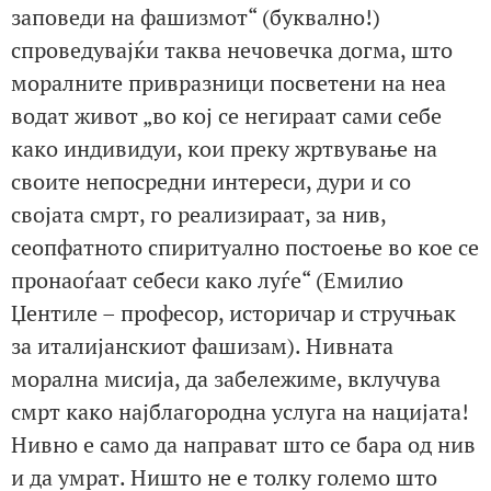
заповеди на фашизмот“ (буквално!)
спроведувајќи таква нечовечка догма, што
моралните привразници посветени на неа
водат живот „во кој се негираат сами себе
како индивидуи, кои преку жртвување на
своите непосредни интереси, дури и со
својата смрт, го реализираат, за нив,
сеопфатното спиритуално постоење во кое се
пронаоѓаат себеси како луѓе“ (Емилио
Џентилe – професор, историчар и стручњак
за италијанскиот фашизам). Нивната
морална мисија, да забележиме, вклучува
смрт како најблагородна услуга на нацијата!
Нивно е само да направат што се бара од нив
и да умрат. Ништо не е толку големо што