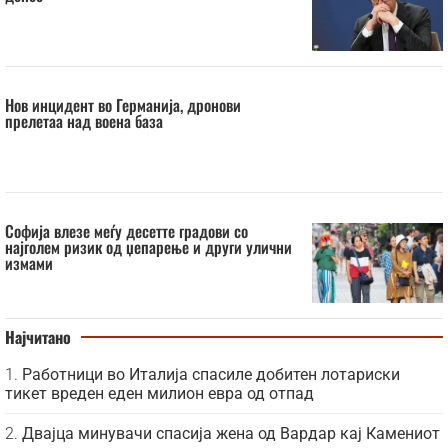
Нов инцидент во Германија, дронови
прелетаа над воена база
Софија влезе меѓу десетте градови со
најголем ризик од џепарење и други улични
измами
Најчитано
Работници во Италија спасиле добитен лотариски
тикет вреден еден милион евра од отпад
Двајца минувачи спасија жена од Вардар кај Камениот