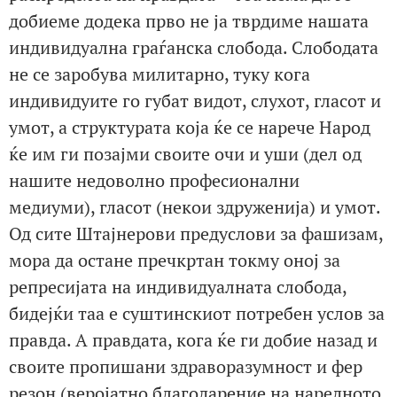
добиеме додека прво не ја тврдиме нашата
индивидуална граѓанска слобода. Слободата
не се заробува милитарно, туку кога
индивидуите го губат видот, слухот, гласот и
умот, а структурата која ќе се нарече Народ
ќе им ги позајми своите очи и уши (дел од
нашите недоволно професионални
медиуми), гласот (некои здруженија) и умот.
Од сите Штајнерови предуслови за фашизам,
мора да остане пречкртан токму оној за
репресијата на индивидуалната слобода,
бидејќи таа е суштинскиот потребен услов за
правда. А правдата, кога ќе ги добие назад и
своите пропишани здраворазумност и фер
резон (веројатно благодарение на наредното