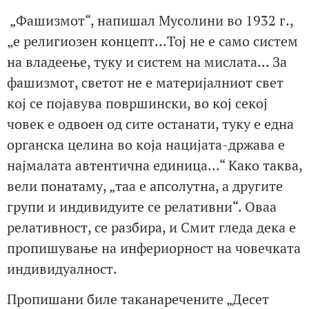
„Фашизмот“, напишал Мусолини во 1932 г.,
„е религиозен концепт…Тој не е само систем
на владеење, туку и систем на мислата… За
фашизмот, светот не е материјалниот свет
кој се појавува површински, во кој секој
човек е одвоен од сите останати, туку е една
органска целина во која нацијата-држава е
најмалата автентична единица…“ Како таква,
вели понатаму, „таа е апсолутна, а другите
групи и индивидуите се релативни“. Оваа
релативност, се разбира, и Смит гледа дека е
пропишување на инфериорност на човечката
индивидуалност.
Пропишани биле таканаречените „Десет