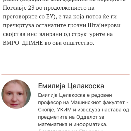
Поглавје 23 во продолжението на
преговорите со ЕУ), е таа која потоа ќе ги
пречкртува останатите грозни Штајнерови
својства инсталирани од структурите на
ВМРО-ДПМНЕ во ова општество.
Емилија Целакоска
Емилија Целакоска е редовен
професор на Машинскиот факултет -
Скопје, УКИМ и изведува настава од
предметите на Одделот за
математика и информатика.