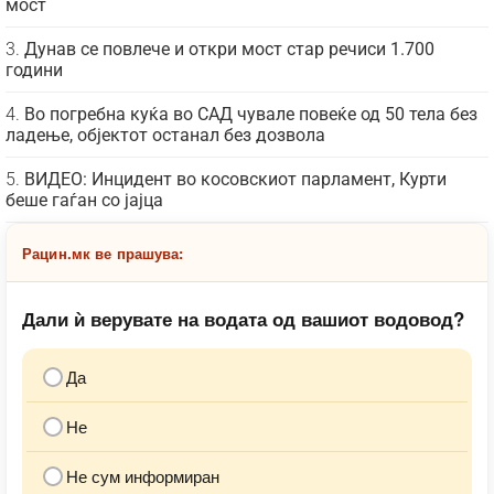
мост
Дунав се повлече и откри мост стар речиси 1.700
години
Во погребна куќа во САД чувале повеќе од 50 тела без
ладење, објектот останал без дозвола
ВИДЕО: Инцидент во косовскиот парламент, Курти
беше гаѓан со јајца
Рацин.мк ве прашува:
Дали ѝ верувате на водата од вашиот водовод?
Да
Не
Не сум информиран