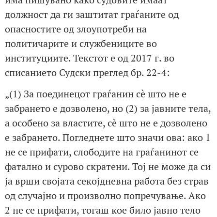
должност да ги заштитат граѓаните од
опасностите од злоупотреби на
политичарите и службениците во
институциите. Текстот е од 2017 г. во
списанието Судски преглед бр. 22-4:
„(1) За поединецот граѓанин сè што не е
забрането е дозволено, но (2) за јавните тела,
а особено за властите, сè што не е дозволено
е забрането. Погледнете што значи ова: ако 1
не се прифати, слободите на граѓанинот се
фатално и сурово скратени. Тој не може да си
ја врши својата секојдневна работа без страв
од случајно и произволно попречување. Ако
2 не се прифати, тогаш кое било јавно тело