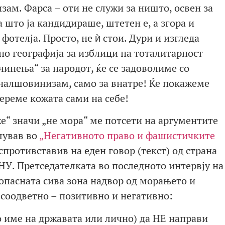
зам. Фарса – оти не служи за ништо, освен за
 што ја кандидираше, штетен е, а згора и
фотелја. Просто, не ѝ стои. Дури и изгледа
но географија за изблици на тоталитарност
инења“ за народот, ќе се задоволиме со
налшовинизам, само за внатре! Ќе покажеме
дереме кожата сами на себе!
е“ значи „не мора“ ме потсети на аргументите
шував во
„Негативното право и фашистичките
спротивставив на еден говор (текст) од страна
У. Претседателката во последното интервју на
 опасната сива зона надвор од морањето и
 соодветно – позитивно и негативно:
 име на државата или лично) да НЕ направи