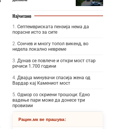
Најчитано
Септемвриската пензија нема да
порасне исто за сите
Сончев и многу топол викенд, во
недела локално невреме
Дунав се повлече и откри мост стар
речиси 1.700 години
Двајца минувачи спасија жена од
Вардар кај Камениот мост
Одмор со скриени трошоци: Едно
вадење пари може да донесе три
провизии
Рацин.мк ве прашува:
,