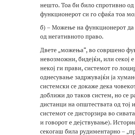
нешто. Тоа би било спротивно од
функционерот си го сфаќа тоа м
б) – Можење на функционерот да
од негативното право.
Двете „можења“, во совршено фу
невозможни, бидејќи, или секој е
некој ги прави, системот го лоци
однесување задржувајќи ја хумано
системски се докаже дека човекот
доближи до таков систем, но се 
дистанци на општествата од тој и
системот се дисторзира во сивата
и говорот е дејствување). Истори
секогаш била рудиментарно – „п