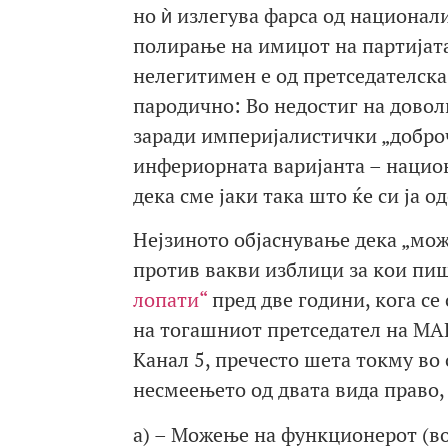
но ѝ излегува фарса од национали
полирање на имиџот на партијата
нелегитимен е од претседателска 
пародично: Во недостиг на довол
заради империјалистички „доброч
инфериорната варијанта – нацио
дека сме јаки така што ќе си ја о
Нејзиното објаснување дека „мож
против вакви изблици за кои пи
лопати“
пред две години, кога се 
на тогашниот претседател на МАН
Канал 5, пречесто шета токму во
несмеењето од двата вида право,
а) – Можење на функционерот (во