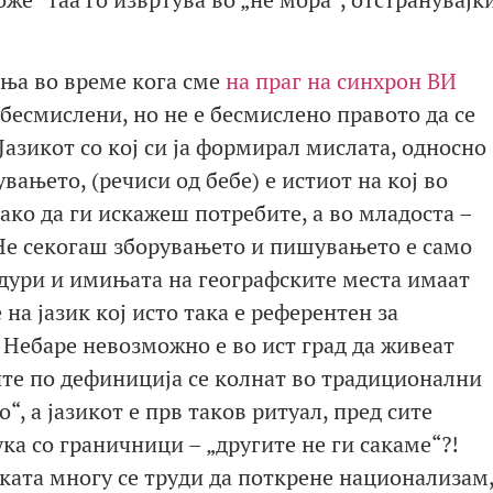
ања во време кога сме
на праг на синхрон ВИ
 бесмислени, но не е бесмислено правото да се
Јазикот со кој си ја формирал мислата, односно
вањето, (речиси од бебе) е истиот на кој во
ако да ги искажеш потребите, а во младоста –
Не секогаш зборувањето и пишувањето е само
 дури и имињата на географските места имаат
на јазик кој исто така е референтен за
 Небаре невозможно е во ист град да живеат
ите по дефиниција се колнат во традиционални
“, а јазикот е прв таков ритуал, пред сите
ука со граничници – „другите не ги сакаме“?!
ката многу се труди да поткрене национализам