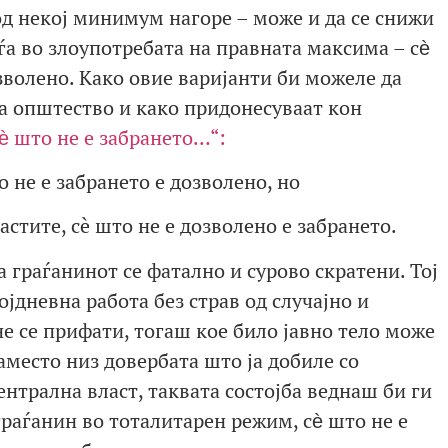
д некој минимум нагоре – може и да се снижи
ѓа во злоупотребата на правната максима – сѐ
озволено. Како овие варијанти би можеле да
ва општество и како придонесуваат кон
ѐ што не е забрането…“:
о не е забрането е дозволено, но
ластите, сè што не е дозволено е забрането.
а граѓанинот се фатално и сурово скратени. Тој
ојдневна работа без страв од случајно и
е се прифати, тогаш кое било јавно тело може
наместо низ довербата што ја добиле со
нтрална власт, таквата состојба веднаш би ги
граѓанин во тоталитарен режим, сѐ што не е