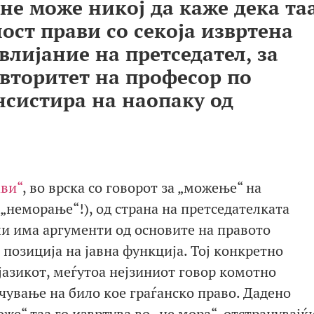
 не може никој да каже дека та
ост прави со секоја извртена
влијание на претседател, за
авторитет на професор по
нсистира на наопаку од
ави“
, во врска со говорот за „можење“ на
(„неморање“!), од страна на претседателката
ли има аргументи од основите на правото
 позиција на јавна функција. Тој конкретно
јазикот, меѓутоа нејзиниот говор комотно
чување на било кое граѓанско право. Дадено
е“ таа го извртува во „не мора“, отстранувајќ