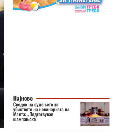
Најново
Сведок на судењето за
убиството на новинарката на
Малта: „Подготвував
шампањско“