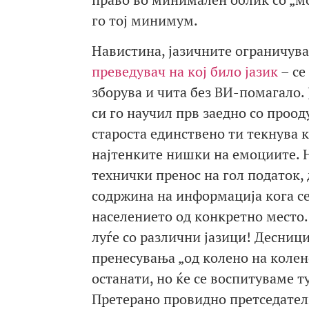
го тој минимум.
Навистина, јазичните ограничув
преведувач на кој било јазик
– се
зборува и чита без ВИ-помагало. 
си го научил прв заедно со прооду
староста единствено ти текнува к
најтенките нишки на емоциите. 
технички пренос на гол податок,
содржина на информација кога се 
населението од конкретно место.
луѓе со различни јазици! Десниц
пренесувања „од колено на колено
останати, но ќе се воспитуваме т
Претерано провидно претседател