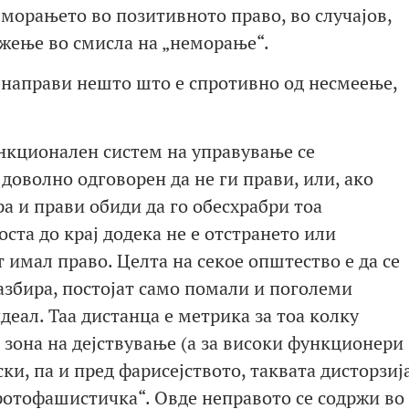
 морањето во позитивното право, во случајов,
ожење во смисла на „неморање“.
 направи нешто што е спротивно од несмеење,
нкционален систем на управување се
 доволно одговорен да не ги прави, или, ако
ра и прави обиди да го обесхрабри тоа
ста до крај додека не е отстрането или
 имал право. Целта на секое општество е да се
разбира, постојат само помали и поголеми
деал. Таа дистанца е метрика за тоа колку
 зона на дејствување (а за високи функционери
ски, па и пред фарисејството, таквата дисторзиј
ротофашистичка“. Овде неправото се содржи во