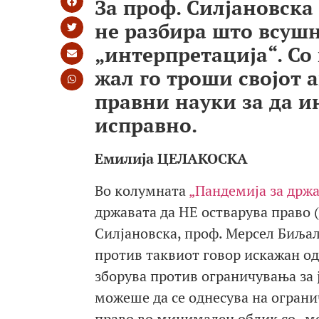
За проф. Силјановска
не разбира што всушн
„интерпретација“. Со 
жал го троши својот 
правни науки за да и
исправно.
Емилија ЦЕЛАКОСКА
Во колумната
„Пандемија за држ
државата да НЕ остварува право 
Силјановска, проф. Мерсел Биља
против таквиот говор искажан од
зборува против ограничувања за 
можеше да се однесува на ограни
право во минимален облик со „мож