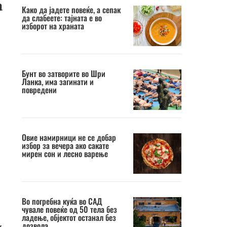
а
Како да јадете повеќе, а сепак
да слабеете: тајната е во
изборот на храната
Бунт во затворите во Шри
Ланка, има загинати и
повредени
Овие намирници не се добар
избор за вечера ако сакате
мирен сон и лесно варење
Во погребна куќа во САД
чувале повеќе од 50 тела без
ладење, објектот останал без
дозвола
и