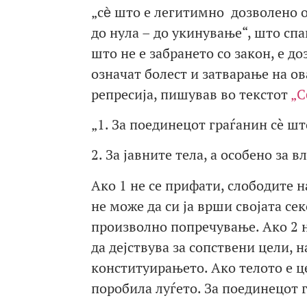
„сѐ што е легитимно дозволено о
до нула – до укинување“, што спа
што не е забрането со закон, е д
означат болест и затварање на о
репресија, пишував во текстот
„С
„1. За поединецот граѓанин сè шт
2. За јавните тела, а особено за в
Ако 1 не се прифати, слободите н
не може да си ја врши својата сек
произволно попречување. Ако 2 н
да дејствува за сопствени цели, 
конституирањето. Ако телото e це
поробила луѓето. За поединецот 