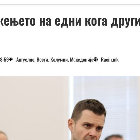
жењето на едни кога други
8:59
Актуелно
,
Вести
,
Колумни
,
Македонија
Racin.mk